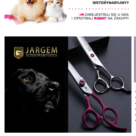
90x68x95cm - wanna
ozonowa z technologią
12 999,00 zł
Milky SPA Micro Bubble i
W magazynie
hydromasażem