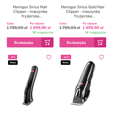
Heiniger Sirius Hair
Heiniger Sirius Gold Hair
Clipper - maszynka
Clipper - maszynka
fryzjerska
fryzjerska
bezprzewodowa,
bezprzewodowa,
Cena
Po rabacie
Cena
Po rabacie
dwubiegowa, zestaw z
dwubiegowa, zestaw z
1 799,00 zł
1 499,90 zł
1 799,00 zł
1 499,90 zł
ostrzem 0,5mm
ostrzem 0,5mm
W magazynie
W magazynie
-
9
%
-
14
%
Dodaj do ulubionych
Dodaj do
Nowy
Nowy