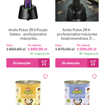
Andis Pulse ZR II Purple
Andis Pulse ZR II -
Galaxy - profesjonalna
profesjonalna maszynka
maszynka
bezprzewodowa, 5-
bezprzewodowa, 5-
biegowa z dwoma
Cena
Po rabacie
Cena
Po rabacie
biegowa z 2
akumulatorami i ostrzem
1 869,90 zł
1 699,90 zł
1 879,00 zł
1 599,00 zł
akumulatorami i ostrzem
CeramicEdge nr 10
W magazynie
W magazynie
CeramicEdge nr 10
(1,5mm)
(1,5mm)
Dodaj do ulubionych
Dodaj do