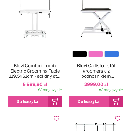
Kolor
Blovi Comfort Lumix
Blovi Callisto - stół
blatu
Electric Grooming Table
groomerski z
119,5x61cm - solidny stół
podnośnikiem
groomerski z
elektrycznym, blat
5 599,90 zł
2999,00 zł
podświetlanym blatem,
125x65cm
W magazynie
W magazynie
podnośnikiem
elektrycznym i 2
wysięgnikami
Dodaj do ulubionych
Dodaj do