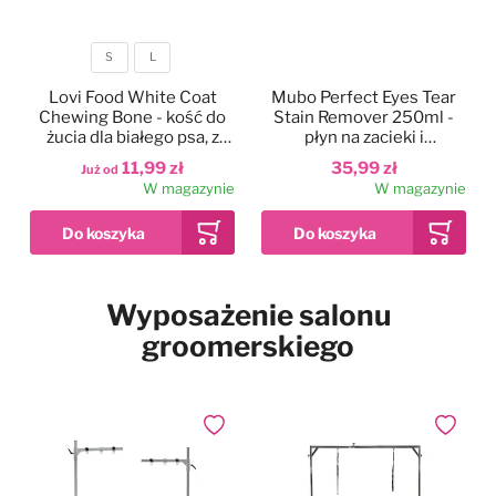
Pies w samochodzie
Najpopularniejsze marki
S
L
Rozmiar
Lovi Food White Coat
Mubo Perfect Eyes Tear
Chewing Bone - kość do
Stain Remover 250ml -
Drzwiczki dla psa i kota
żucia dla białego psa, z
płyn na zacieki i
dorszem
przebarwienia pod oczami
11,99 zł
35,99 zł
Już od
dla psa i kota
Pozostałe
W magazynie
W magazynie
Dodaj do ulubionych
Wyposażenie salonu
2kg
12kg
2x 12kg
Waga
groomerskiego
Simpsons Premium
Puppy Sensitive Salmon
& Potato - karma dla
wrażliwych szczeniąt,
73,99 zł
Już od
łosoś i ziemniaki
Dodaj do ulubionych
Dodaj do
W magazynie