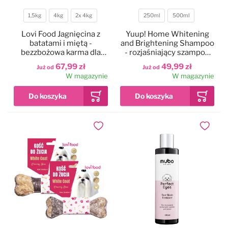
1,5kg
4kg
2x 4kg
250ml
500ml
Czystość i higiena
Do papilotowania
Waga
Pojemność
Lovi Food Jagnięcina z
Yuup! Home Whitening
batatami i miętą -
and Brightening Shampoo
Zabawki
Perfumy
bezzbożowa karma dla
- rozjaśniający szampon
psów małych ras z
dla białych psów, do białej
67,99 zł
49,99 zł
Już od
Już od
problemem łzawiących
i jasnej sierści
W magazynie
W magazynie
Apteczka
Dla kotów
oczu
Maty, ręczniki chłodzące
Dla koni
Dodaj do ulubionych
Dodaj do
Ringówki, łańcuszki
Na skaleczenia
Lokalizatory
Profilaktyczne
Trening i sport
Preparaty na owady
Na pchły i kleszcze
Zestawy