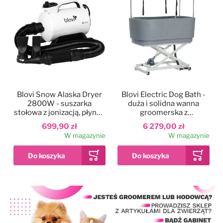
Blovi Snow Alaska Dryer
Blovi Electric Dog Bath -
2800W - suszarka
duża i solidna wanna
stołowa z jonizacją, płynną
groomerska z
regulacją nawiewu i
podnośnikiem
699,90 zł
6 279,00 zł
dwustopniową regulacją
elektrycznym i
W magazynie
W magazynie
temperatury
wysięgnikiem
dwustronnym, szara
Dodaj do ulubionych
Kolor
Blovi Professional
Grooming SPA