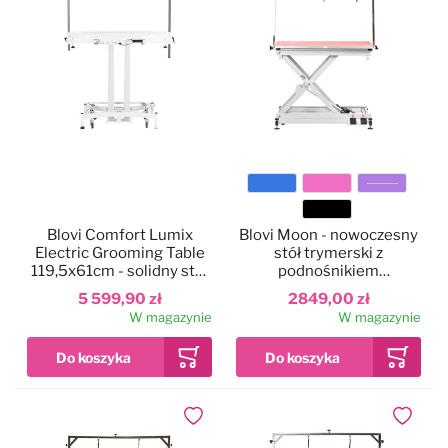
Kolor
Blovi Comfort Lumix
Blovi Moon - nowoczesny
Electric Grooming Table
stół trymerski z
119,5x61cm - solidny stół
podnośnikiem
groomerski z
elektrycznym, blat
5 599,90 zł
2849,00 zł
podświetlanym blatem,
110x60cm
W magazynie
W magazynie
podnośnikiem
elektrycznym i 2
wysięgnikami
Dodaj do ulubionych
Dodaj do