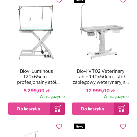
Dodaj do ulubionych
Dodaj do
Blovi Luminous
Blovi VT02 Veterinary
120x65cm -
Table 140x50cm - stół
profesjonalny stół
zabiegowy weterynaryjny,
groomerski z
z podgrzewanym blatem
5 299,00 zł
12 999,00 zł
podnośnikiem
V-top
W magazynie
W magazynie
elektrycznym i
podświetlanym, szklanym
blatem LED
Nowy
Dodaj do ulubionych
Dodaj do