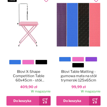
Dodaj do ulubionych
Dodaj do
Kolor
Kolor
Blovi X-Shape
Blovi Table Matting -
Competition Table
gumowa mata na stół
60x45cm - stół
trymerski 125x65cm
groomerski składany,
409,90 zł
99,99 zł
wystawowy
W magazynie
W magazynie