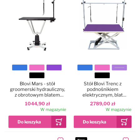
Kolor
Kolor
Blovi Mars - stół
Stół Blovi Trenc z
groomerski hydrauliczny,
podnośnikiem
z obrotowym blatem
elektrycznym, blat
81x52cm
110x60cm
1044,90 zł
2789,00 zł
W magazynie
W magazynie
Nowy