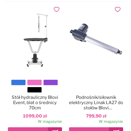
Dodaj do ulubionych
Dodaj do
Kolor
Stół hydrauliczny Blovi
Podnośnik/siłownik
Event, blat o średnicy
elektryczny Linak LA27 do
70cm
stołów Blovi
Callisto/Upper
1099,00 zł
799,90 zł
W magazynie
W magazynie