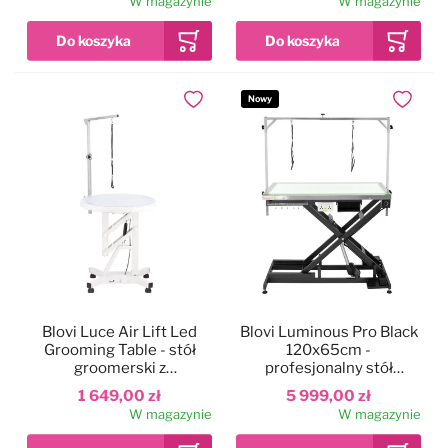
W magazynie
W magazynie
podnośnik pneumatyczny
Nowy
Dodaj do ulubionych
Dodaj do
Blovi Luce Air Lift Led
Blovi Luminous Pro Black
Grooming Table - stół
120x65cm -
groomerski z
profesjonalny stół
podświetlanym i
groomerski z
1 649,00 zł
5 999,00 zł
obrotowym blatem 60cm,
podnośnikiem i
W magazynie
W magazynie
podnośnik pneumatyczny
podświetlanym, szklanym
blatem LED