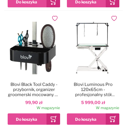
Dodaj do ulubionych
Dodaj do
Blovi Black Tool Caddy -
Blovi Luminous Pro
przybornik, organizer
120x65cm -
groomerski mocowany do
profesjonalny stół
wysięgnika
groomerski z
99,90 zł
5 999,00 zł
podnośnikiem i
W magazynie
W magazynie
podświetlanym, szklanym
blatem LED