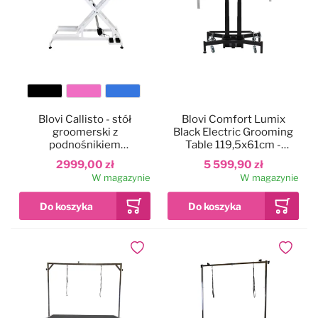
Kolor
Blovi Callisto - stół
Blovi Comfort Lumix
blatu
groomerski z
Black Electric Grooming
podnośnikiem
Table 119,5x61cm -
elektrycznym, blat
solidny stół groomerski z
2999,00 zł
5 599,90 zł
125x65cm
podświetlanym blatem,
W magazynie
W magazynie
podnośnikiem
elektrycznym i 2
wysięgnikami
Dodaj do ulubionych
Dodaj do