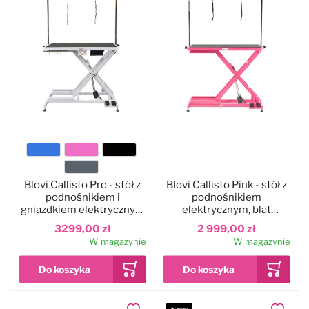
Kolor
Blovi Callisto Pro - stół z
Blovi Callisto Pink - stół z
podnośnikiem i
podnośnikiem
gniazdkiem elektrycznym
elektrycznym, blat
oraz półką na akcesoria,
125x65cm, różowy
3299,00 zł
2 999,00 zł
blat 125cm x 65cm
W magazynie
W magazynie