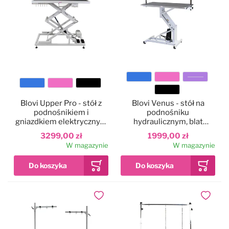
Kolor
Kolor
Blovi Upper Pro - stół z
Blovi Venus - stół na
podnośnikiem i
podnośniku
gniazdkiem elektrycznym
hydraulicznym, blat
oraz półką na akcesoria,
110x60cm
3299,00 zł
1999,00 zł
blat 125cm x 65cm
W magazynie
W magazynie
Dodaj do ulubionych
Dodaj do