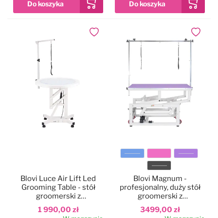
Dodaj do ulubionych
Dodaj do
Kolor
Blovi Luce Air Lift Led
Blovi Magnum -
Grooming Table - stół
profesjonalny, duży stół
groomerski z
groomerski z
podświetlanym i
podnośnikiem
1 990,00 zł
3499,00 zł
obrotowym blatem 70cm,
elektrycznym, 120x65cm