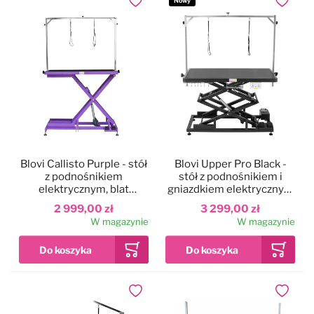
Nowy
Dodaj do ulubionych
Dodaj do
Blovi Callisto Purple - stół
Blovi Upper Pro Black -
z podnośnikiem
stół z podnośnikiem i
elektrycznym, blat
gniazdkiem elektrycznym
125x65cm, fioletowy
oraz półką na akcesoria,
2 999,00 zł
3 299,00 zł
czarny, blat 125x65cm
W magazynie
W magazynie
Dodaj do ulubionych
Dodaj do