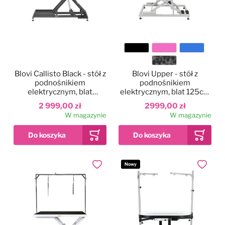
Kolor
Blovi Callisto Black - stół z
Blovi Upper - stół z
blatu
podnośnikiem
podnośnikiem
elektrycznym, blat
elektrycznym, blat 125cm
125x65cm, czarny
x 65cm
2 999,00 zł
2999,00 zł
W magazynie
W magazynie
Nowy
Dodaj do ulubionych
Dodaj do