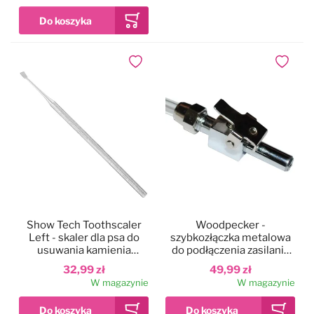
Dodaj do ulubionych
Dodaj do
Show Tech Toothscaler
Woodpecker -
Left - skaler dla psa do
szybkozłączka metalowa
usuwania kamienia
do podłączenia zasilania
nazębnego, lewostronny
wody do skalera
32,99 zł
49,99 zł
W magazynie
W magazynie