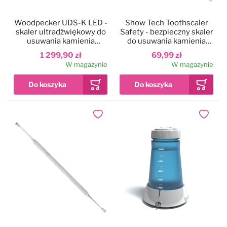
Woodpecker UDS-K LED -
Show Tech Toothscaler
skaler ultradźwiękowy do
Safety - bezpieczny skaler
usuwania kamienia
do usuwania kamienia
nazębnego u zwierząt, ze
nazębnego u zwierząt
1 299,90 zł
69,99 zł
światłem LED
W magazynie
W magazynie
Dodaj do ulubionych
Dodaj do