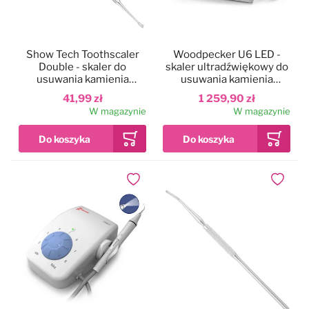
Show Tech Toothscaler
Woodpecker U6 LED -
Double - skaler do
skaler ultradźwiękowy do
usuwania kamienia
usuwania kamienia
nazębnego u psów,
nazębnego ze światłem
41,99 zł
1 259,90 zł
dwustronny
LED
W magazynie
W magazynie
Dodaj do ulubionych
Dodaj do