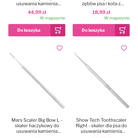
usuwania kamienia
zębów psa i kota z
nazębnego, mały
kamienia nazębnego,
44,99 zł
18,99 zł
prawostronny
W magazynie
W magazynie
Dodaj do ulubionych
Dodaj do
Mars Scaler Big Bow L -
Show Tech Toothscaler
skaler haczykowy do
Right - skaler dla psa do
usuwania kamienia
usuwania kamienia
nazębnego, duży
nazębnego, prawostronny