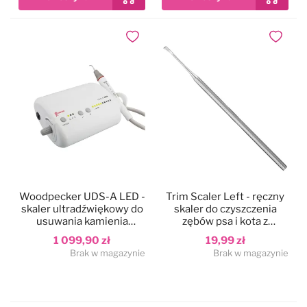
Dodaj do ulubionych
Dodaj do
Woodpecker UDS-A LED -
Trim Scaler Left - ręczny
skaler ultradźwiękowy do
skaler do czyszczenia
usuwania kamienia
zębów psa i kota z
nazębnego ze światłem
kamienia nazębnego,
1 099,90 zł
19,99 zł
LED
lewostronny
Brak w magazynie
Brak w magazynie