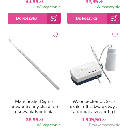
44,99 zł
32,99 zł
W magazynie
W magazynie
Dodaj do ulubionych
Dodaj do
Mars Scaler Right -
Woodpecker UDS-L -
prawostronny skaler do
skaler ultradźwiękowy z
usuwania kamienia
automatyczną butlą i
nazębnego u psa i kota
funkcją LED
36,99 zł
1 949,90 zł
W magazynie
Brak w magazynie