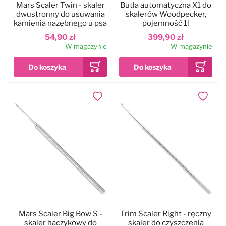
Mars Scaler Twin - skaler
Butla automatyczna X1 do
dwustronny do usuwania
skalerów Woodpecker,
kamienia nazębnego u psa
pojemność 1l
54,90 zł
399,90 zł
W magazynie
W magazynie
Dodaj do ulubionych
Dodaj do
Mars Scaler Big Bow S -
Trim Scaler Right - ręczny
skaler haczykowy do
skaler do czyszczenia