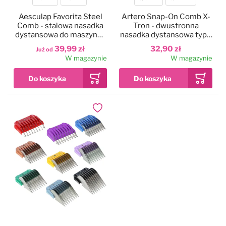
Długość
Długość
Aesculap Favorita Steel
Artero Snap-On Comb X-
Comb - stalowa nasadka
Tron - dwustronna
dystansowa do maszynek
nasadka dystansowa typu
Favorita
Snap-On do maszynek
39,99 zł
32,90 zł
Już od
Artero
W magazynie
W magazynie
Dodaj do ulubionych