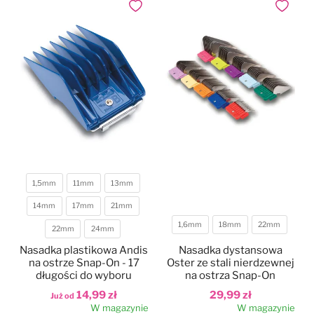
Dodaj do ulubionych
Dodaj do
1,5mm
11mm
13mm
14mm
17mm
21mm
Długość
1,6mm
18mm
22mm
22mm
24mm
Długość
Nasadka plastikowa Andis
Nasadka dystansowa
na ostrze Snap-On - 17
Oster ze stali nierdzewnej
długości do wyboru
na ostrza Snap-On
14,99 zł
29,99 zł
Już od
W magazynie
W magazynie