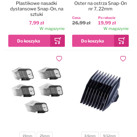
Plastikowe nasadki
Oster na ostrza Snap-On
dystansowe Snap-On, na
nr 7, 22mm
sztuki
Cena
Po rabacie
7,99 zł
26,99 zł
19,99 zł
W magazynie
W magazynie
Dodaj do ulubionych
Dodaj do
19mm
25mm
3/6mm
9/12mm