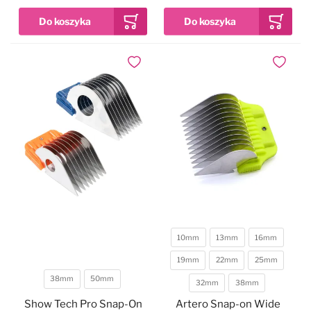
Dodaj do ulubionych
Dodaj do
10mm
13mm
16mm
19mm
22mm
25mm
Długość
38mm
50mm
32mm
38mm
Długość
Show Tech Pro Snap-On
Artero Snap-on Wide