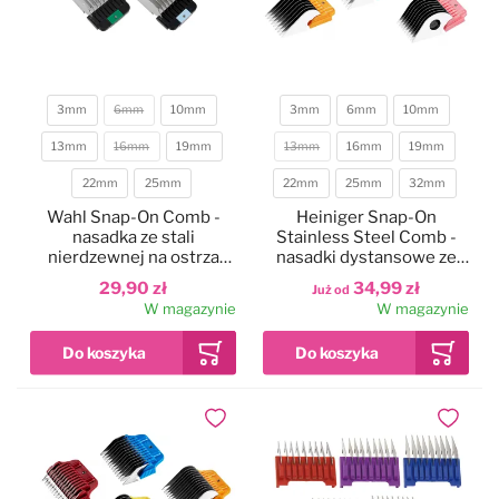
3mm
6mm
10mm
3mm
6mm
10mm
13mm
16mm
19mm
13mm
16mm
19mm
Długość
Długość
22mm
25mm
22mm
25mm
32mm
Wahl Snap-On Comb -
Heiniger Snap-On
nasadka ze stali
Stainless Steel Comb -
nierdzewnej na ostrza
nasadki dystansowe ze
Snap-On
stali nierdzewnej do
29,90 zł
34,99 zł
Już od
ostrzy Snap-On
W magazynie
W magazynie
Dodaj do ulubionych
Dodaj do