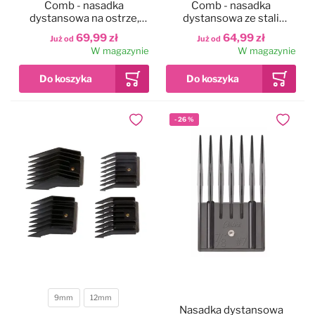
Comb - nasadka
Comb - nasadka
dystansowa na ostrze,
dystansowa ze stali
system snap-on
nierdzewnej do szerokich
69,99 zł
64,99 zł
Już od
Już od
ostrzy Snap-on
W magazynie
W magazynie
-
26
%
Dodaj do ulubionych
Dodaj do
9mm
12mm
Długość
Nasadka dystansowa