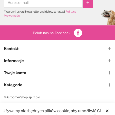
Subskrybuj
* Warunki usługi Newsletter znajdziesz w naszej
Polityce
Prywatności
Polub nas na Facebook!
Kontakt
Informacje
Twoje konto
Kategorie
© GroomerShop sp. z o.o.
Używamy niezbędnych plików cookie, aby umożliwić Ci
Clos