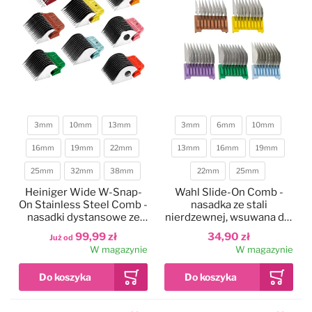
3mm
10mm
13mm
3mm
6mm
10mm
16mm
19mm
22mm
13mm
16mm
19mm
Długość
Długość
25mm
32mm
38mm
22mm
25mm
Heiniger Wide W-Snap-
Wahl Slide-On Comb -
On Stainless Steel Comb -
nasadka ze stali
nasadki dystansowe ze
nierdzewnej, wsuwana dla
stali nierdzewnej do
Moser Rex, 1400, itp.
99,99 zł
34,90 zł
Już od
szerokich ostrzy Snap-On
W magazynie
W magazynie