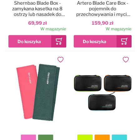
Shernbao Blade Box -
Artero Blade Care Box -
zamykana kasetka na 8
pojemnik do
ostrzy lub nasadek do
przechowywania i mycia
maszynek
ostrzy do maszynek
69,99 zł
159,90 zł
W magazynie
W magazynie
Dodaj do ulubionych
Dodaj do