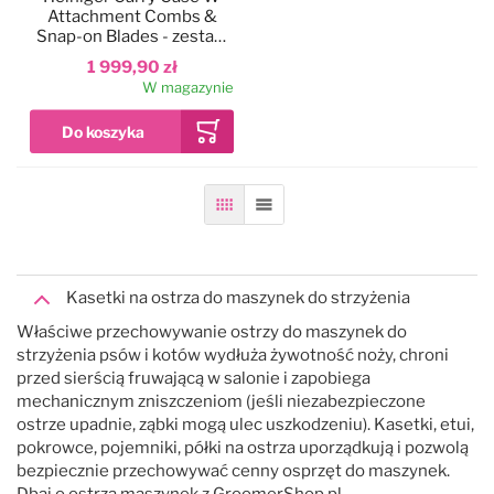
Attachment Combs &
Snap-on Blades - zestaw
4 ostrzy i 10 metalowych
1 999,90 zł
nasadek dystansowych w
W magazynie
walizce
Siatka
Lista
Kasetki na ostrza do maszynek do strzyżenia
Właściwe przechowywanie ostrzy do maszynek do
strzyżenia psów i kotów wydłuża żywotność noży, chroni
przed sierścią fruwającą w salonie i zapobiega
mechanicznym zniszczeniom (jeśli niezabezpieczone
ostrze upadnie, ząbki mogą ulec uszkodzeniu). Kasetki, etui,
pokrowce, pojemniki, półki na ostrza uporządkują i pozwolą
bezpiecznie przechowywać cenny osprzęt do maszynek.