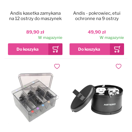
Mars
Pozostałe
Andis kasetka zamykana
Andis - pokrowiec, etui
na 12 ostrzy do maszynek
ochronne na 9 ostrzy
P&W
Special One
89,90 zł
49,90 zł
W magazynie
W magazynie
Pozostałe
Witte Rose Line
Special One
Yento
Dodaj do ulubionych
Dodaj do
Witte Rose Line
Yento