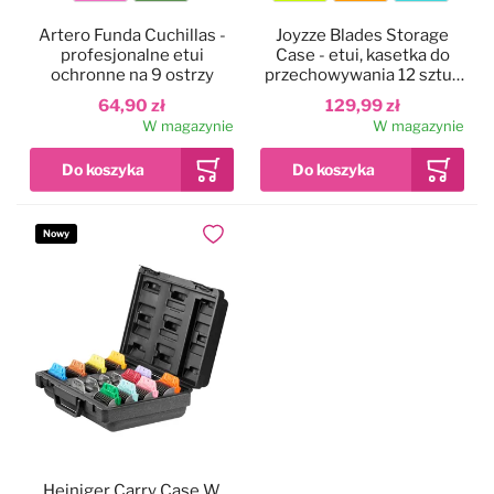
Kolor
Kolor
Artero Funda Cuchillas -
Joyzze Blades Storage
profesjonalne etui
Case - etui, kasetka do
ochronne na 9 ostrzy
przechowywania 12 sztuk
ostrzy
64,90 zł
129,99 zł
W magazynie
W magazynie
Nowy
Dodaj do ulubionych
Heiniger Carry Case W