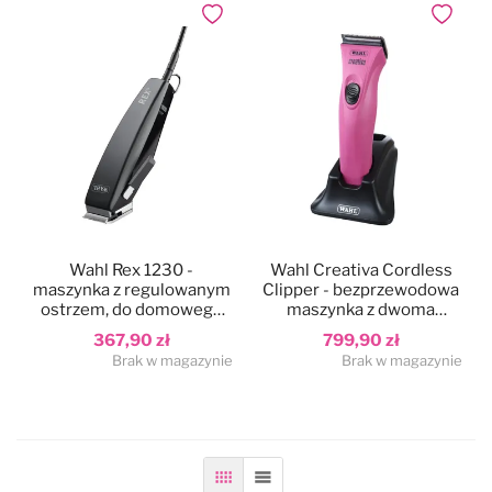
Dodaj do ulubionych
Dodaj do
Wahl Rex 1230 -
Wahl Creativa Cordless
maszynka z regulowanym
Clipper - bezprzewodowa
ostrzem, do domowego
maszynka z dwoma
strzyżenia zwierząt 15W
akumulatorami i
367,90 zł
799,90 zł
regulowanym ostrzem
Brak w magazynie
Brak w magazynie
Siatka
Lista