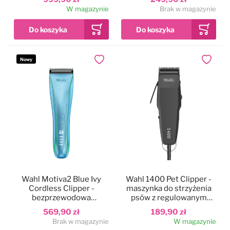
bezszczotkowym i
W magazynie
Brak w magazynie
ostrzem nr10 (1,5mm)
Nowy
Dodaj do ulubionych
Dodaj do
Wahl Motiva2 Blue Ivy
Wahl 1400 Pet Clipper -
Cordless Clipper -
maszynka do strzyżenia
bezprzewodowa
psów z regulowanym
maszynka do strzyżenia
ostrzem, do użytku
569,90 zł
189,90 zł
psa, niebieska
domowego
Brak w magazynie
W magazynie