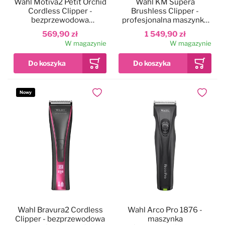
Wahl Motiva2 Petit Orchid
Wahl KM Supera
Cordless Clipper -
Brushless Clipper -
bezprzewodowa
profesjonalna maszynka
maszynka do strzyżenia
bezprzewodowa z
569,90 zł
1 549,90 zł
psa, złota
silnikiem
W magazynie
W magazynie
bezszczotkowym, 2
akumulatory + ostrze nr
10
Nowy
Dodaj do ulubionych
Dodaj do
Wahl Bravura2 Cordless
Wahl Arco Pro 1876 -
Clipper - bezprzewodowa
maszynka