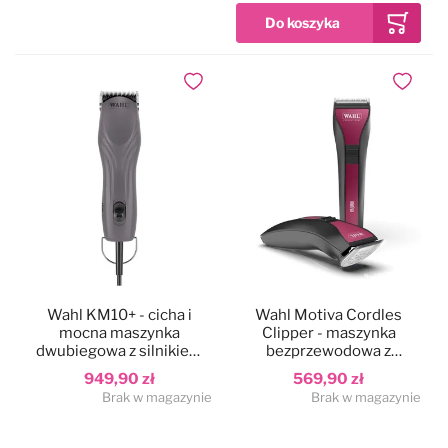
Dodaj do ulubionych
Dodaj do
Wahl KM10+ - cicha i
Wahl Motiva Cordles
mocna maszynka
Clipper - maszynka
dwubiegowa z silnikiem
bezprzewodowa z
bezszczotkowym i
regulowanym ostrzem
949,90 zł
569,90 zł
ostrzem nr10 (1,5mm)
Brak w magazynie
Brak w magazynie