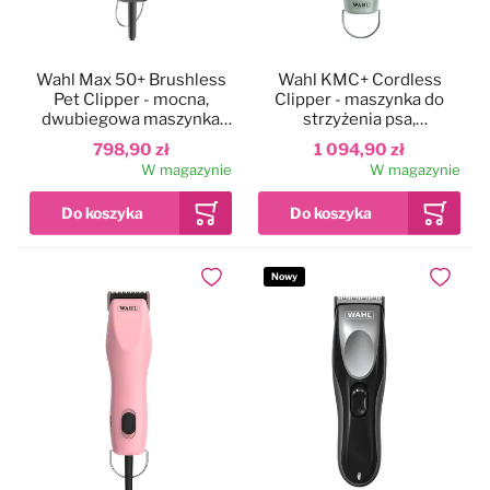
Wahl Max 50+ Brushless
Wahl KMC+ Cordless
Pet Clipper - mocna,
Clipper - maszynka do
dwubiegowa maszynka
strzyżenia psa,
przewodowa z silnikiem
bezprzewodowa, z
798,90 zł
1 094,90 zł
bezszczotkowym,
ostrzem nr 10
W magazynie
W magazynie
ostrzem nr 10 i nasadkami
Nowy
Dodaj do ulubionych
Dodaj do