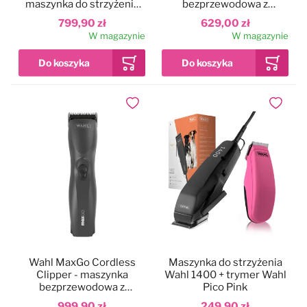
maszynka do strzyżenia
bezprzewodowa z
psa, z silnikiem
regulowanym ostrzem i
799,90 zł
629,00 zł
bezszczotkowym
jednym akumulatorem
W magazynie
W magazynie
Dodaj do ulubionych
Dodaj do
Wahl MaxGo Cordless
Maszynka do strzyżenia
Clipper - maszynka
Wahl 1400 + trymer Wahl
bezprzewodowa z
Pico Pink
silnikiem
999,90 zł
249,90 zł