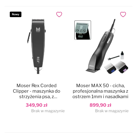
Nowy
Dodaj do ulubionych
Dodaj do
Moser Rex Corded
Moser MAX 50 - cicha,
Clipper - maszynka do
profesjonalna maszynka z
strzyżenia psa, z
ostrzem 1mm i nasadkami
regulowanym ostrzem
349,90 zł
899,90 zł
Brak w magazynie
Brak w magazynie