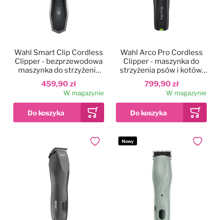
Wahl Smart Clip Cordless
Wahl Arco Pro Cordless
Clipper - bezprzewodowa
Clipper - maszynka do
maszynka do strzyżenia
strzyżenia psów i kotów,
psa i kota, z regulowanym
akumulatorowa
459,90 zł
799,90 zł
ostrzem
W magazynie
W magazynie
Nowy
Dodaj do ulubionych
Dodaj do