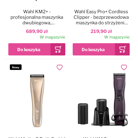
Wahl KM2+ -
Wahl Easy Pro+ Cordless
profesjonalna maszynka
Clipper - bezprzewodowa
dwubiegowa,
maszynka do strzyżenia
przewodowa z ostrzem
małych psów, do użytku
689,90 zł
219,90 zł
nr10 (1,5mm)
domowego
W magazynie
W magazynie
Nowy
Dodaj do ulubionych
Dodaj do