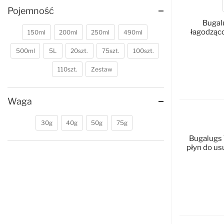
Pojemność
Bugal
łagodząco
150ml
200ml
250ml
490ml
500ml
5L
20szt.
75szt.
100szt.
110szt.
Zestaw
D
Waga
30g
40g
50g
75g
Bugalugs 
płyn do u
D