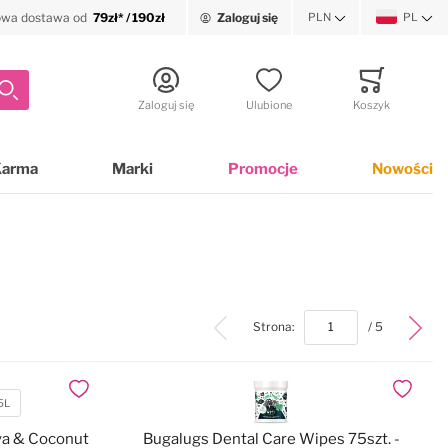
wa dostawa od
79zł* / 190zł
Zaloguj się
PLN
PL
Waluta
Język
Szukaj
Zaloguj się
Ulubione
Koszyk
Minicart
Karma
Marki
Promocje
Nowości
top
Strona:
/ 5
Dodaj do ulubionych
Dodaj do
5L
ya & Coconut
Bugalugs Dental Care Wipes 75szt. -