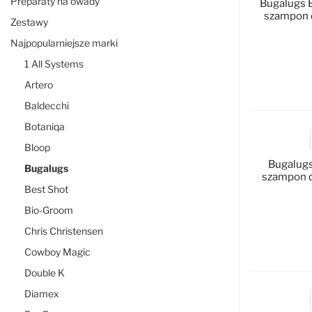
Preparaty na owady
Bugalugs 
szampon d
Zestawy
Najpopularniejsze marki
1 All Systems
Artero
D
Baldecchi
Botaniqa
Bloop
Bugalug
Bugalugs
szampon dl
Best Shot
Bio-Groom
Chris Christensen
D
Cowboy Magic
Double K
Diamex