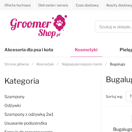
Oferta hurtowa
Ostrzenie i serwis
Czas dostawy
Koszty dostaw
Przejdź na stronę główną
Szukaj
Akcesoria dla psa i kota
Kosmetyki
Pielę
Strona główna
Kosmetyki
Najpopularniejsze marki
Bugalugs
Bugalu
Kategoria
Szampony
top
Sortuj wg:
Odżywki
Szampony z odżywką 2w1
Usuwanie podszerstka
Bugalugs
Spray'e do rozczesywania