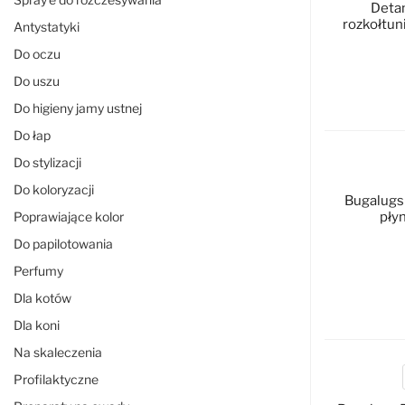
Detan
rozkołtun
Antystatyki
Do oczu
Do uszu
D
Do higieny jamy ustnej
Do łap
Do stylizacji
Do koloryzacji
Bugalugs 
Poprawiające kolor
pły
Do papilotowania
Perfumy
Dla kotów
D
Dla koni
Na skaleczenia
Profilaktyczne