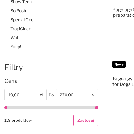
Show Tech
Bugalugs 
So Posh
preparat 
Special One
TropiClean
Wahl
D
Yuup!
Nowy
Filtry
Bugalugs 
Cena
for Dogs 1
zł
Do
zł
Od
D
118 produktów
Zastosuj