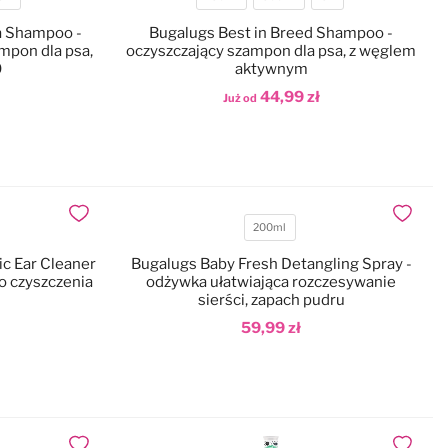
Pojemność
a Shampoo -
Bugalugs Best in Breed Shampoo -
mpon dla psa,
oczyszczający szampon dla psa, z węglem
0
aktywnym
44,99 zł
Już od
Dodaj do koszyka
Dodaj do ulubionych
Dodaj do
200ml
Pojemność
ic Ear Cleaner
Bugalugs Baby Fresh Detangling Spray -
o czyszczenia
odżywka ułatwiająca rozczesywanie
sierści, zapach pudru
59,99 zł
Dodaj do koszyka