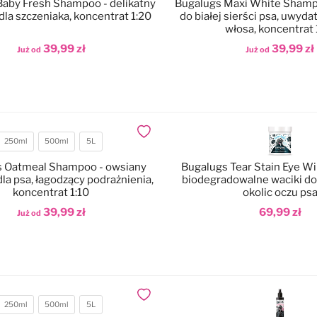
Baby Fresh Shampoo - delikatny
Bugalugs Maxi White Shamp
la szczeniaka, koncentrat 1:20
do białej sierści psa, uwyda
włosa, koncentrat 
39,99 zł
39,99 zł
Już od
Już od
odaj do koszyka
Dodaj do koszyka
Dodaj do ulubionych
250ml
500ml
5L
Pojemność
s Oatmeal Shampoo - owsiany
Bugalugs Tear Stain Eye Wi
a psa, łagodzący podrażnienia,
biodegradowalne waciki do
koncentrat 1:10
okolic oczu ps
39,99 zł
69,99 zł
Już od
odaj do koszyka
Dodaj do koszyka
Dodaj do ulubionych
250ml
500ml
5L
Pojemność