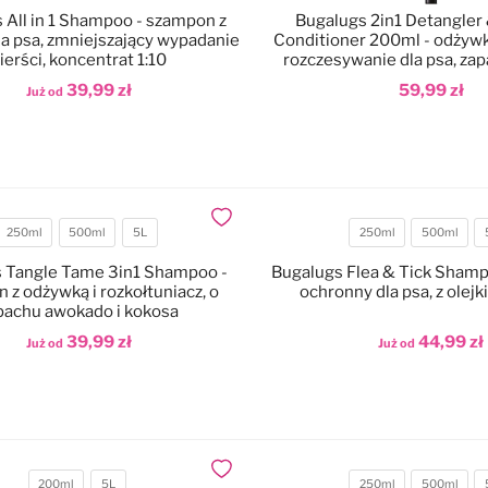
 All in 1 Shampoo - szampon z
Bugalugs 2in1 Detangler 
a psa, zmniejszający wypadanie
Conditioner 200ml - odżywk
ierści, koncentrat 1:10
rozczesywanie dla psa, zap
cytryną
39,99 zł
59,99 zł
Już od
odaj do koszyka
Dodaj do koszyka
Dodaj do ulubionych
250ml
500ml
5L
250ml
500ml
Pojemność
Pojemność
 Tangle Tame 3in1 Shampoo -
Bugalugs Flea & Tick Sham
 z odżywką i rozkołtuniacz, o
ochronny dla psa, z ole
pachu awokado i kokosa
39,99 zł
44,99 zł
Już od
Już od
odaj do koszyka
Dodaj do koszyka
Dodaj do ulubionych
200ml
5L
250ml
500ml