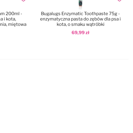
Dodaj do ulubionych
Dodaj do
am 200ml -
Bugalugs Enzymatic Toothpaste 75g -
 i kota,
enzymatyczna pasta do zębów dla psa i
nia, miętowa
kota, o smaku wątróbki
69,99 zł
Dodaj do koszyka