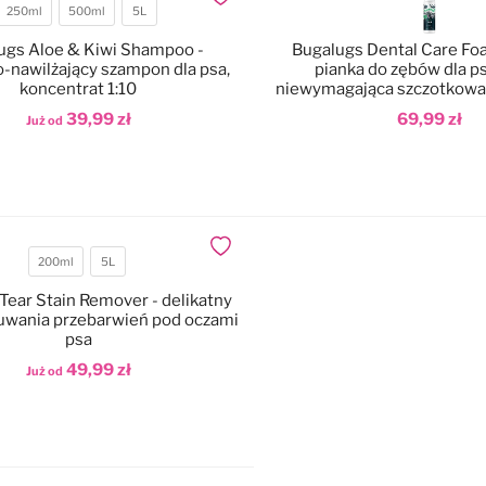
Dodaj do ulubionych
250ml
500ml
5L
Pojemność
ugs Aloe & Kiwi Shampoo -
Bugalugs Dental Care Fo
-nawilżający szampon dla psa,
pianka do zębów dla psa
koncentrat 1:10
niewymagająca szczotkowa
39,99 zł
69,99 zł
Już od
odaj do koszyka
Dodaj do koszyka
Dodaj do ulubionych
200ml
5L
Pojemność
Tear Stain Remover - delikatny
suwania przebarwień pod oczami
psa
49,99 zł
Już od
odaj do koszyka