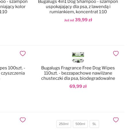
oo - szampon
Bugalugs 4in1 Dog Shampoo - szampon
tniający kolor
uspokajający dla psa, z lawendą i
1:10
rumiankiem, koncentrat 1:10
39,99 zł
Już od
Dodaj do koszyka
Dodaj do ulubionych
Dodaj do
pes 100szt. -
Bugalugs Fragrance Free Dog Wipes
 czyszczenia
110szt. - bezzapachowe nawilżane
a
chusteczki dla psa, biodegradowalne
69,99 zł
Dodaj do koszyka
Dodaj do ulubionych
Dodaj do
250ml
500ml
5L
Pojemność