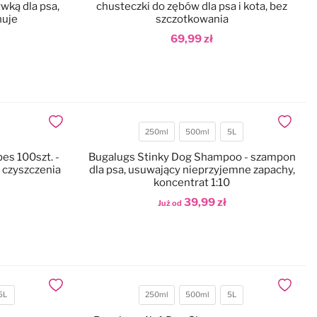
wką dla psa,
chusteczki do zębów dla psa i kota, bez
nuje
szczotkowania
69,99 zł
Dodaj do koszyka
Dodaj do ulubionych
Dodaj do
250ml
500ml
5L
Pojemność
es 100szt. -
Bugalugs Stinky Dog Shampoo - szampon
 czyszczenia
dla psa, usuwający nieprzyjemne zapachy,
koncentrat 1:10
39,99 zł
Już od
Dodaj do koszyka
Dodaj do ulubionych
Dodaj do
5L
250ml
500ml
5L
Pojemność