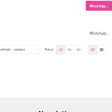
Wczytuję...
Wczytuję...
om
28
40
60
Pokaż:
Siatka
Lista