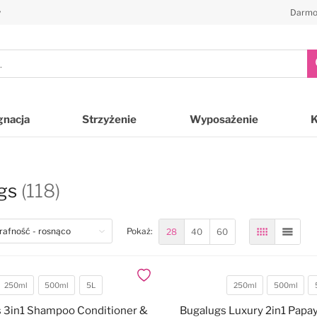
y
Darmo
gnacja
Strzyżenie
Wyposażenie
gs
(118)
28
40
60
Pokaż:
Siatka
Lista
Dodaj do ulubionych
250ml
500ml
5L
250ml
500ml
Pojemność
Pojemność
 3in1 Shampoo Conditioner &
Bugalugs Luxury 2in1 Papa