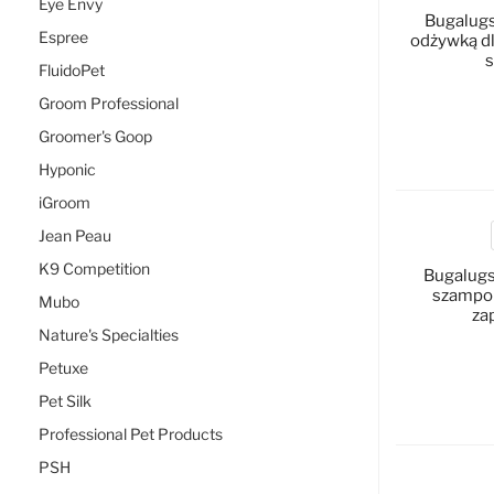
Eye Envy
Bugalugs
Espree
odżywką dl
s
FluidoPet
Groom Professional
Groomer's Goop
D
Hyponic
iGroom
Jean Peau
K9 Competition
Bugalugs
szampon
Mubo
za
Nature's Specialties
Petuxe
Pet Silk
D
Professional Pet Products
PSH