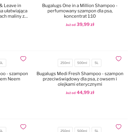
& Leave in
Bugalugs One in a Million Shampoo -
a ułatwiająca
perfumowany szampon dla psa,
ach maliny z
koncentrat 1:10
39,99 zł
Już od
Dodaj do koszyka
Dodaj do ulubionych
Dodaj do
5L
250ml
500ml
5L
Pojemność
poo - szampon
Bugalugs Medi Fresh Shampoo - szampon
jkiem Neem
przeciwświądowy dla psa, z owsem i
olejkami eterycznymi
44,99 zł
Już od
Dodaj do koszyka
Dodaj do ulubionych
Dodaj do
5L
250ml
500ml
5L