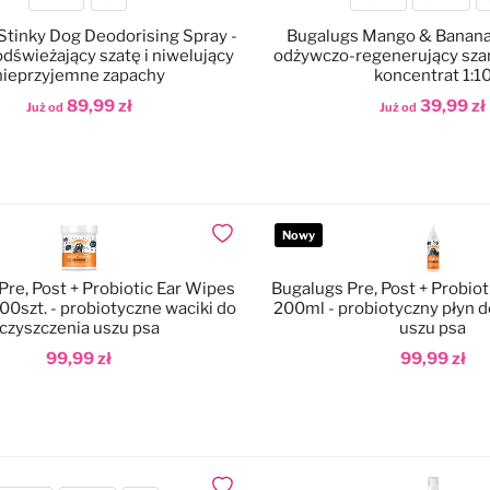
Pojemność
Pojemność
Stinky Dog Deodorising Spray -
Bugalugs Mango & Banan
odświeżający szatę i niwelujący
odżywczo-regenerujący sza
nieprzyjemne zapachy
koncentrat 1:1
89,99 zł
39,99 zł
Już od
Już od
odaj do koszyka
Dodaj do koszyka
Nowy
Dodaj do ulubionych
Pre, Post + Probiotic Ear Wipes
Bugalugs Pre, Post + Probiot
00szt. - probiotyczne waciki do
200ml - probiotyczny płyn d
czyszczenia uszu psa
uszu psa
99,99 zł
99,99 zł
odaj do koszyka
Dodaj do koszyka