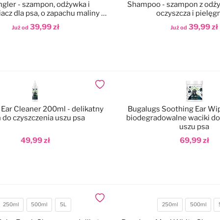
gler - szampon, odżywka i
Shampoo - szampon z odży
iacz dla psa, o zapachu maliny z
oczyszcza i pielęg
cytryną
39,99 zł
39,99 zł
Już od
Już od
odaj do koszyka
Dodaj do koszyka
Dodaj do ulubionych
Ear Cleaner 200ml - delikatny
Bugalugs Soothing Ear Wip
n do czyszczenia uszu psa
biodegradowalne waciki do
uszu psa
49,99 zł
69,99 zł
odaj do koszyka
Dodaj do koszyka
Dodaj do ulubionych
250ml
500ml
5L
250ml
500ml
Pojemność
Pojemność