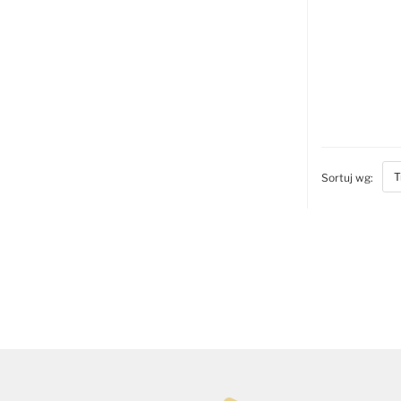
bott
Sortuj wg: