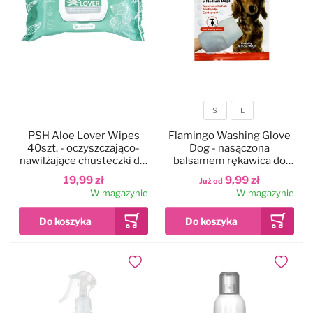
S
L
Rozmiar
PSH Aloe Lover Wipes
Flamingo Washing Glove
40szt. - oczyszczająco-
Dog - nasączona
nawilżające chusteczki dla
balsamem rękawica do
psa i kota, z aloesem
mycia psa, bez użycia
19,99 zł
9,99 zł
Już od
wody
W magazynie
W magazynie
Dodaj do ulubionych
Dodaj do