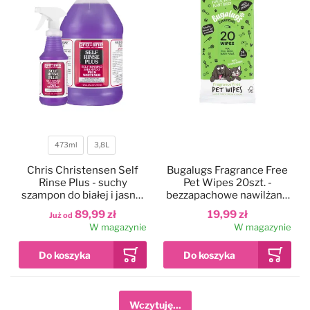
473ml
3,8L
Pojemność
Chris Christensen Self
Bugalugs Fragrance Free
Rinse Plus - suchy
Pet Wipes 20szt. -
szampon do białej i jasnej
bezzapachowe nawilżane
sierści psa
chusteczki dla psa i kota,
89,99 zł
19,99 zł
Już od
biodegradowalne
W magazynie
W magazynie
Wczytuję...