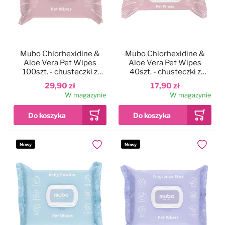
Mubo Chlorhexidine &
Mubo Chlorhexidine &
Aloe Vera Pet Wipes
Aloe Vera Pet Wipes
100szt. - chusteczki z
40szt. - chusteczki z
chlorheksydyną i aloesem
chlorheksydyną i aloesem
29,90 zł
17,90 zł
dla psa i kota, 15x30cm
dla psa i kota, 20x30cm
W magazynie
W magazynie
Nowy
Nowy
Dodaj do ulubionych
Dodaj do