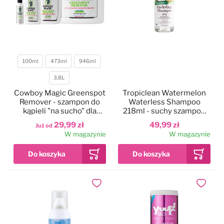
100ml
473ml
946ml
Pojemność
3,8L
Cowboy Magic Greenspot
Tropiclean Watermelon
Remover - szampon do
Waterless Shampoo
kąpieli "na sucho" dla
218ml - suchy szampon
psów, koni, bydła
dla psa i kota, o zapachu
29,99 zł
49,99 zł
Już od
arbuza
W magazynie
W magazynie
Dodaj do ulubionych
Dodaj do