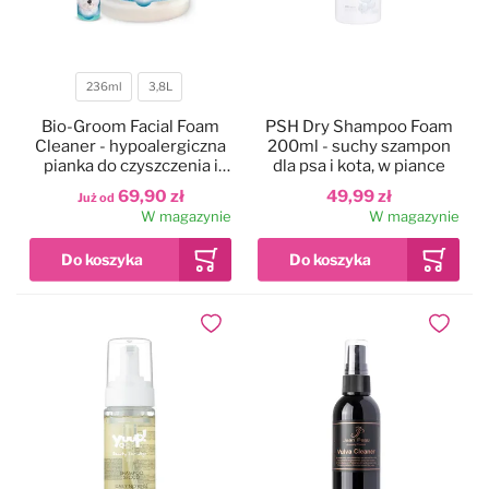
236ml
3,8L
Pojemność
Bio-Groom Facial Foam
PSH Dry Shampoo Foam
Cleaner - hypoalergiczna
200ml - suchy szampon
pianka do czyszczenia i
dla psa i kota, w piance
usuwania przebarwień z
69,90 zł
49,99 zł
Już od
pyszczka, dla psów i kotów
W magazynie
W magazynie
Dodaj do ulubionych
Dodaj do