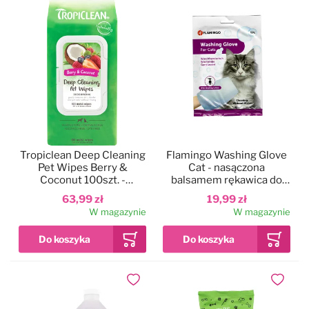
Tropiclean Deep Cleaning
Flamingo Washing Glove
Pet Wipes Berry &
Cat - nasączona
Coconut 100szt. -
balsamem rękawica do
oczyszczające, nawilżane
mycia kota, bez użycia
63,99 zł
19,99 zł
chusteczki dla psa,
wody
W magazynie
W magazynie
jagody-kokos
Dodaj do ulubionych
Dodaj do