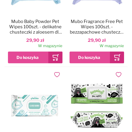
Mubo Baby Powder Pet
Mubo Fragrance Free Pet
Wipes 100szt. - delikatne
Wipes 100szt. -
chusteczki z aloesem dla
bezzapachowe chusteczki
psa i kota, o zapachu
z aloesem dla psa i kota,
29,90 zł
29,90 zł
dziecięcego pudru
15x30cm
W magazynie
W magazynie
15x30cm
Dodaj do ulubionych
Dodaj do