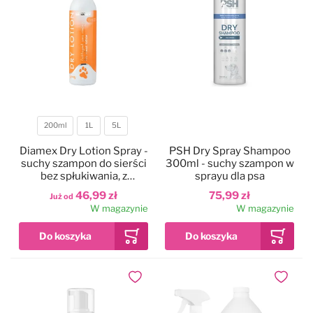
200ml
1L
5L
Pojemność
Diamex Dry Lotion Spray -
PSH Dry Spray Shampoo
suchy szampon do sierści
300ml - suchy szampon w
bez spłukiwania, z
sprayu dla psa
olejkiem cytrynowym
46,99 zł
75,99 zł
Już od
W magazynie
W magazynie
Dodaj do ulubionych
Dodaj do