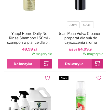
100ml
500ml
Pojemność
Yuup! Home Daily No
Jean Peau Vulva Cleaner -
Rinse Shampoo 150ml -
preparat dla suk do
szampon w piance dla psa
czyszczenia sromu
i kota, bez spłukiwania
49,99 zł
84,99 zł
Już od
W magazynie
W magazynie
Nowy
Dodaj do ulubionych
Dodaj do