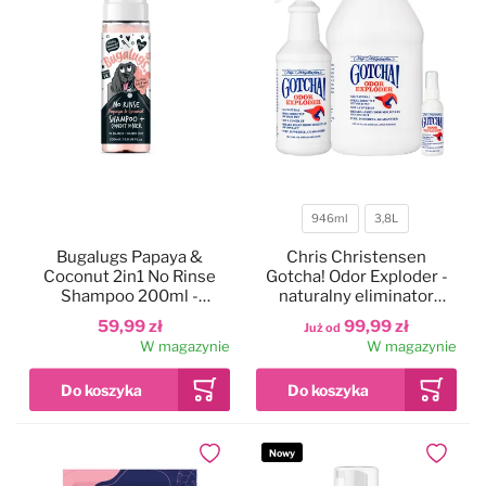
946ml
3,8L
Pojemność
Bugalugs Papaya &
Chris Christensen
Coconut 2in1 No Rinse
Gotcha! Odor Exploder -
Shampoo 200ml -
naturalny eliminator
szampon z odżywką dla
brzydkich zapachów z
59,99 zł
99,99 zł
Już od
psa, bez spłukiwania,
sierści i powierzchni
W magazynie
W magazynie
owocowy zapach
Nowy
Dodaj do ulubionych
Dodaj do