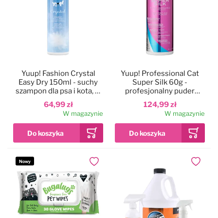
Yuup! Fashion Crystal
Yuup! Professional Cat
Easy Dry 150ml - suchy
Super Silk 60g -
szampon dla psa i kota, w
profesjonalny puder
sprayu, z olejkiem
mineralny dla kotów,
64,99 zł
124,99 zł
arganowym i sezamowym
ułatwia rozczesywanie
W magazynie
W magazynie
oraz absorbuje tłuszcz i
wilgoć
Nowy
Dodaj do ulubionych
Dodaj do