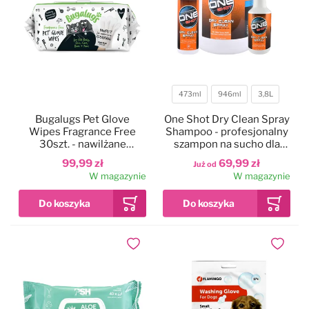
473ml
946ml
3,8L
Pojemność
Bugalugs Pet Glove
One Shot Dry Clean Spray
Wipes Fragrance Free
Shampoo - profesjonalny
30szt. - nawilżane
szampon na sucho dla
rękawiczki do mycia psa i
zwierząt, eliminujący
99,99 zł
69,99 zł
Już od
kota, bezzapachowe
brzydkie zapachy
W magazynie
W magazynie
Dodaj do ulubionych
Dodaj do