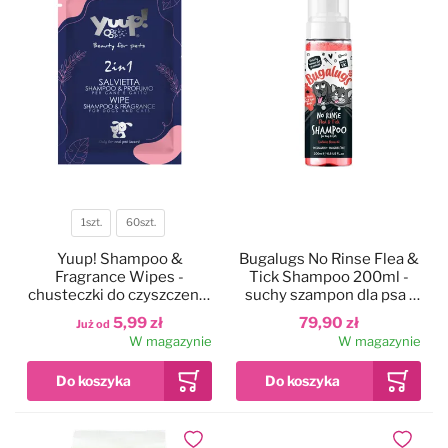
1szt.
60szt.
Pojemność
Yuup! Shampoo &
Bugalugs No Rinse Flea &
Fragrance Wipes -
Tick Shampoo 200ml -
chusteczki do czyszczenia
suchy szampon dla psa i
sierści psa i kota, z
kota, z olejkiem Neem
5,99 zł
79,90 zł
Już od
dodatkiem perfum
W magazynie
W magazynie
Dodaj do ulubionych
Dodaj do