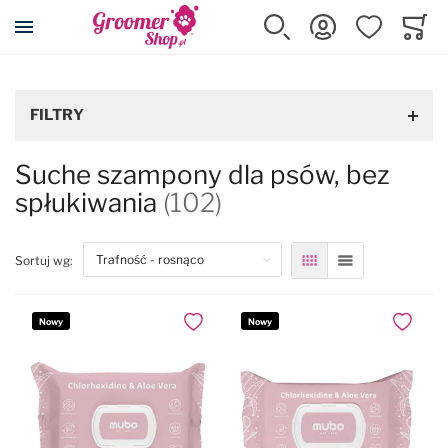
Przejdź na stronę główną
Szukaj
Zaloguj się
Ulubione
Koszy
Minicar
FILTRY
Suche szampony dla psów, bez
spłukiwania
(102)
top
Sortuj wg:
Siatka
Lista
Nowy
Nowy
Dodaj do ulubionych
Dodaj do