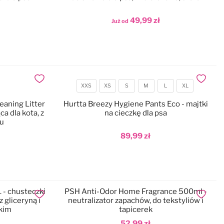
49,99 zł
Już od
Dodaj do koszyka
Dodaj do ulubionych
Dodaj do
XXS
XS
S
M
L
XL
Rozmiar
eaning Litter
Hurtta Breezy Hygiene Pants Eco - majtki
a dla kota, z
na cieczkę dla psa
hu
89,99 zł
Dodaj do koszyka
 - chusteczki
PSH Anti-Odor Home Fragrance 500ml -
Dodaj do ulubionych
Dodaj do
z gliceryną i
neutralizator zapachów, do tekstyliów i
skim
tapicerek
52,99 zł