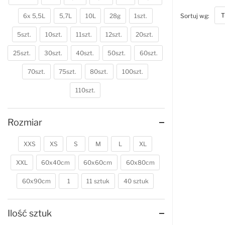
bott
Sortuj wg:
6x 5,5L
5,7L
10L
28g
1szt.
5szt.
10szt.
11szt.
12szt.
20szt.
25szt.
30szt.
40szt.
50szt.
60szt.
70szt.
75szt.
80szt.
100szt.
110szt.
Rozmiar
XXS
XS
S
M
L
XL
XXL
60x40cm
60x60cm
60x80cm
60x90cm
1
11 sztuk
40 sztuk
Ilość sztuk