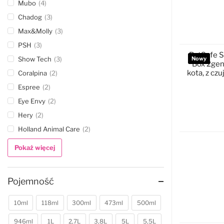
Mubo
4
Chadog
3
D
Max&Molly
3
PSH
3
PetSafe S
Show Tech
3
Nowy
Box 2gen
kota, z cz
Coralpina
2
Espree
2
Eye Envy
2
Hery
2
D
Holland Animal Care
2
Pokaż więcej
Pojemność
10ml
118ml
300ml
473ml
500ml
946ml
1L
2,7L
3,8L
5L
5,5L