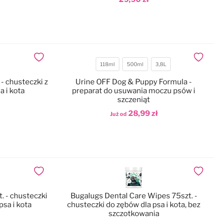
Dodaj do koszyka
Dodaj do ulubionych
Dodaj do
118ml
500ml
3,8L
Pojemność
- chusteczki z
Urine OFF Dog & Puppy Formula -
a i kota
preparat do usuwania moczu psów i
szczeniąt
28,99 zł
Już od
Dodaj do koszyka
Dodaj do ulubionych
Dodaj do
 - chusteczki
Bugalugs Dental Care Wipes 75szt. -
psa i kota
chusteczki do zębów dla psa i kota, bez
szczotkowania