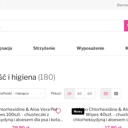
y
Darmo
gnacja
Strzyżenie
Wyposażenie
ć i higiena
(180)
28
40
60
Pokaż:
Siatka
Lista
lorhexidine & Aloe Vera Pet
Mubo Chlorhexidine & Al
Nowy
Dodaj do ulubionych
es 100szt. - chusteczki z
Wipes 40szt. - chust
ydyną i aloesem dla psa i kota,
chlorheksydyną i aloesem dl
15x30cm
20x30cm
29,90 zł
17,90 zł