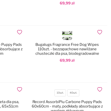
69,99 zł
Dodaj do koszyka
Dodaj do ulubionych
Dodaj do
e Puppy Pads
Bugalugs Fragrance Free Dog Wipes
absorbujące z
110szt. - bezzapachowe nawilżane
ym
chusteczki dla psa, biodegradowalne
69,99 zł
Dodaj do koszyka
Dodaj do ulubionych
Dodaj do
10szt.
40szt.
Ilość
eta dla psa,
Record AssorbiPiu Carbone Puppy Pads
sztuk
ą, 65x51cm
60x60cm - maty, podkłady absorbujące z
węglem aktywnym