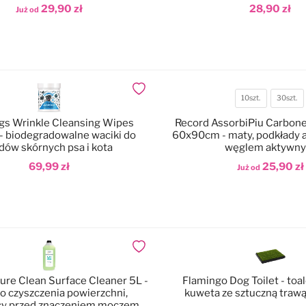
29,90 zł
28,90 zł
Już od
odaj do koszyka
Dodaj do koszyka
Dodaj do ulubionych
10szt.
30szt.
Ilość
gs Wrinkle Cleansing Wipes
Record AssorbiPiu Carbon
sztuk
 - biodegradowalne waciki do
60x90cm - maty, podkłady 
łdów skórnych psa i kota
węglem aktywn
69,99 zł
25,90 zł
Już od
odaj do koszyka
Dodaj do koszyka
Dodaj do ulubionych
ure Clean Surface Cleaner 5L -
Flamingo Dog Toilet - toal
do czyszczenia powierzchni,
kuweta ze sztuczną traw
cy przed znaczeniem moczem