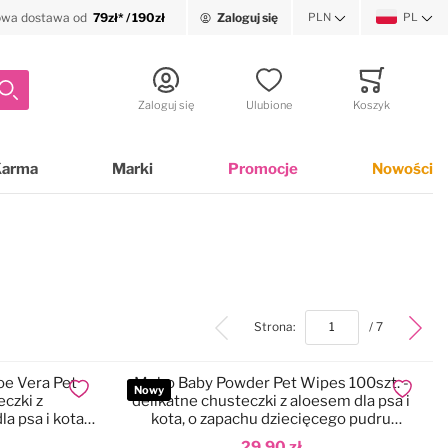
wa dostawa od
79zł* / 190zł
Zaloguj się
PLN
PL
Waluta
Język
Szukaj
Zaloguj się
Ulubione
Koszyk
Minicart
Karma
Marki
Promocje
Nowości
top
Strona:
/ 7
oe Vera Pet
Mubo Baby Powder Pet Wipes 100szt. -
Nowy
Dodaj do ulubionych
Dodaj do
eczki z
delikatne chusteczki z aloesem dla psa i
a psa i kota,
kota, o zapachu dziecięcego pudru
15x30cm
29,90 zł