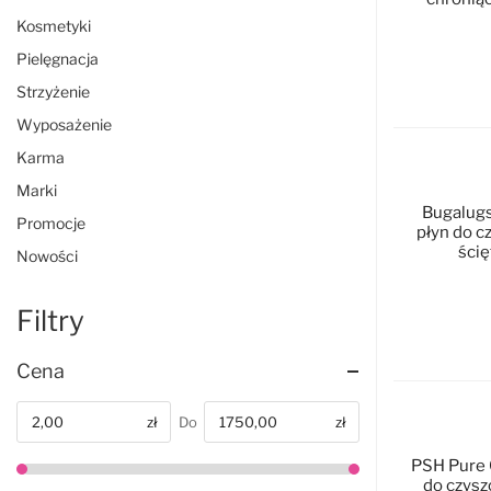
Kosmetyki
Pielęgnacja
Strzyżenie
D
Wyposażenie
Karma
Marki
Bugalugs
Promocje
płyn do c
ścię
Nowości
Filtry
D
Cena
zł
Do
zł
Od
PSH Pure C
do czysz