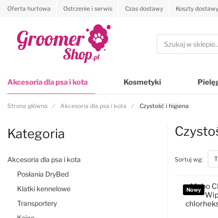
Oferta hurtowa
Ostrzenie i serwis
Czas dostawy
Koszty dostaw
Przejdź na stronę główną
Szukaj
Akcesoria dla psa i kota
Kosmetyki
Pielę
Strona główna
Akcesoria dla psa i kota
Czystość i higiena
Czystoś
Kategoria
Akcesoria dla psa i kota
top
Sortuj wg:
Posłania DryBed
Mubo Ch
Klatki kennelowe
Nowy
Wip
Transportery
chlorheks
Kojce