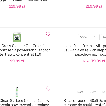
119,99 zł
219,99 zł
odaj do koszyka
Dodaj do koszyka
Dodaj do ulubionych
500ml
1L
5
Pojemność
 Grass Cleaner Cut Grass 1L -
Jean Peau Fresh 4 All - p
zyszczenia powierzchni, zapach
usuwania wszelkich niep
tej trawy, koncentrat 1:10
zapachów np. mocz,
99,99 zł
79,99 zł
Już od
odaj do koszyka
Dodaj do koszyka
Dodaj do ulubionych
10szt.
50szt.
100
Pojemność
lean Surface Cleaner 1L - płyn
Record Tappeti 60x90cm 
czenia powierzchni, chroniący
chłonne do nauki czystoś