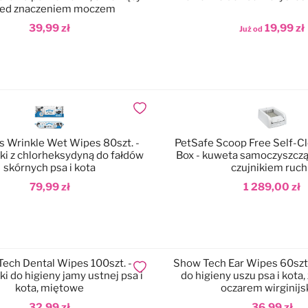
zed znaczeniem moczem
39,99 zł
19,99 zł
Już od
odaj do koszyka
Dodaj do koszyka
Dodaj do ulubionych
s Wrinkle Wet Wipes 80szt. -
PetSafe Scoop Free Self-Cl
ki z chlorheksydyną do fałdów
Box - kuweta samoczyszcząc
skórnych psa i kota
czujnikiem ruc
79,99 zł
1 289,00 zł
odaj do koszyka
Dodaj do koszyka
ech Dental Wipes 100szt. -
Show Tech Ear Wipes 60szt.
Dodaj do ulubionych
i do higieny jamy ustnej psa i
do higieny uszu psa i kota, 
kota, miętowe
oczarem wirginij
32,99 zł
36,99 zł