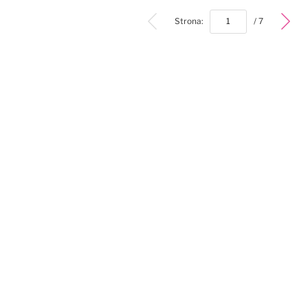
bottom
Strona:
/ 7