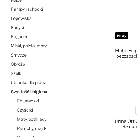
Rampy i schodki
D
Legowiska
Kocyki
Nowy
Kagańce
Miski, poidła, maty
Mubo Frag
Smycze
bezzapac
Obroże
Szelki
Ubranka dla psów
D
Czystość i higiena
Chusteczki
Czyściki
P
Maty, podkłady
Urine Off 
do usu
Pieluchy, majtki