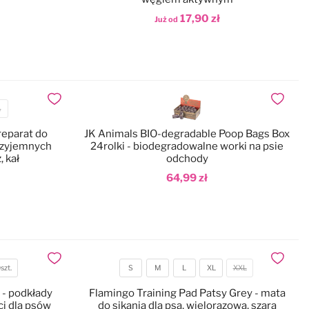
17,90 zł
Już od
Dodaj do koszyka
Dodaj do ulubionych
Dodaj do
L
reparat do
JK Animals BIO-degradable Poop Bags Box
rzyjemnych
24rolki - biodegradowalne worki na psie
 kał
odchody
64,99 zł
Dodaj do koszyka
Dodaj do ulubionych
Dodaj do
szt.
S
M
L
XL
XXL
Rozmiar
- podkłady
Flamingo Training Pad Patsy Grey - mata
ci dla psów
do sikania dla psa, wielorazowa, szara