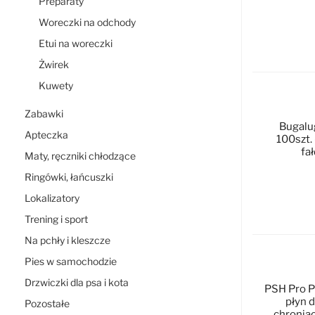
Preparaty
Woreczki na odchody
Etui na woreczki
D
Żwirek
Kuwety
Zabawki
Bugalu
Apteczka
100szt.
fa
Maty, ręczniki chłodzące
Ringówki, łańcuszki
Lokalizatory
D
Trening i sport
Na pchły i kleszcze
Pies w samochodzie
Drzwiczki dla psa i kota
PSH Pro P
płyn 
Pozostałe
chronią