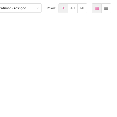
om
28
40
60
Pokaż:
Siatka
Lista