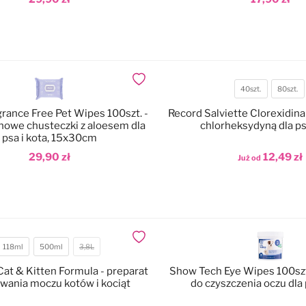
odaj do koszyka
Dodaj do koszyka
Dodaj do ulubionych
40szt.
80szt.
Pojemność
rance Free Pet Wipes 100szt. -
Record Salviette Clorexidina 
howe chusteczki z aloesem dla
chlorheksydyną dla ps
psa i kota, 15x30cm
29,90 zł
12,49 zł
Już od
odaj do koszyka
Dodaj do koszyka
Dodaj do ulubionych
118ml
500ml
3,8L
ojemność
Cat & Kitten Formula - preparat
Show Tech Eye Wipes 100szt.
wania moczu kotów i kociąt
do czyszczenia oczu dla 