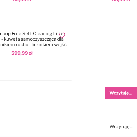
odaj do koszyka
Dodaj do koszyka
coop Free Self-Cleaning Litter
Dodaj do ulubionych
 - kuweta samoczyszcząca dla
ujnikiem ruchu i licznikiem wejść
599,99 zł
odaj do koszyka
Wczytuję...
Wczytuję...