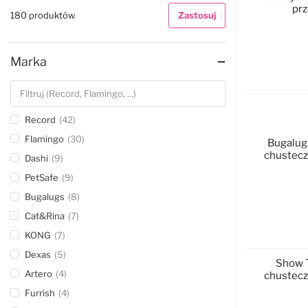
pr
180 produktów
Zastosuj
Marka
D
Record
42
Flamingo
30
Bugalug
chustecz
Dashi
9
PetSafe
9
Bugalugs
8
Cat&Rina
7
D
KONG
7
Dexas
5
Show T
Artero
4
chusteczk
Furrish
4