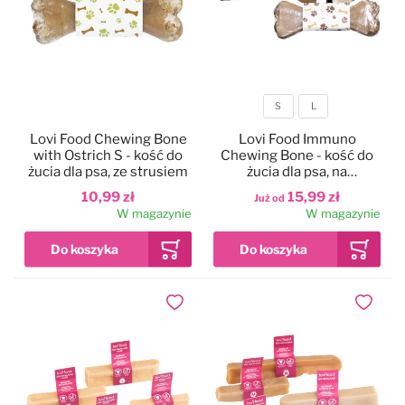
S
L
Rozmiar
Lovi Food Chewing Bone
Lovi Food Immuno
with Ostrich S - kość do
Chewing Bone - kość do
żucia dla psa, ze strusiem
żucia dla psa, na
odporność
10,99 zł
15,99 zł
Już od
W magazynie
W magazynie
Dodaj do ulubionych
Dodaj do