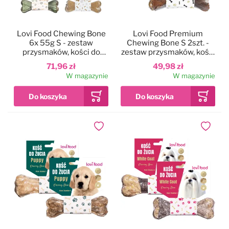
Lovi Food Chewing Bone
Lovi Food Premium
6x 55g S - zestaw
Chewing Bone S 2szt. -
przysmaków, kości do
zestaw przysmaków, kości
żucia dla psa 12cm, zestaw
do żucia z linii Premium
71,96 zł
49,98 zł
2
dla psa
W magazynie
W magazynie
Dodaj do ulubionych
Dodaj do