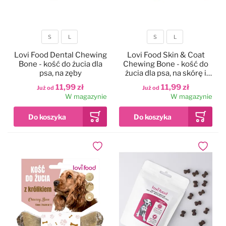
S
L
S
L
Rozmiar
Rozmiar
Lovi Food Dental Chewing
Lovi Food Skin & Coat
Bone - kość do żucia dla
Chewing Bone - kość do
psa, na zęby
żucia dla psa, na skórę i
sierść
11,99 zł
11,99 zł
Już od
Już od
W magazynie
W magazynie
Dodaj do ulubionych
Dodaj do