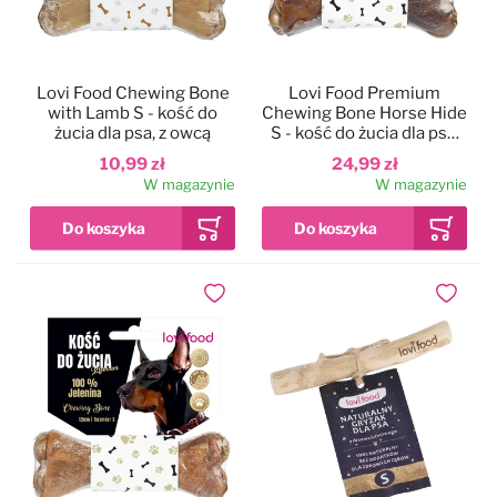
Lovi Food Chewing Bone
Lovi Food Premium
with Lamb S - kość do
Chewing Bone Horse Hide
żucia dla psa, z owcą
S - kość do żucia dla psa,
100% konina
10,99 zł
24,99 zł
W magazynie
W magazynie
Dodaj do ulubionych
Dodaj do