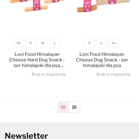
XS
S
M
L
S
L
XL
Rozmiar
Rozmiar
Lovi Food Himalayan
Lovi Food Himalayan
Cheese Hard Dog Snack -
Cheese Dog Snack - ser
ser himalajski dla psa,
himalajski dla psa
twardy
Brak w magazynie
Brak w magazynie
Siatka
Lista
Newsletter