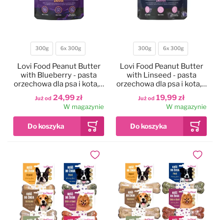
300g
6x 300g
300g
6x 300g
Waga
Waga
Lovi Food Peanut Butter
Lovi Food Peanut Butter
with Blueberry - pasta
with Linseed - pasta
orzechowa dla psa i kota, z
orzechowa dla psa i kota, z
borówkami
siemieniem lnianym
24,99 zł
19,99 zł
Już od
Już od
W magazynie
W magazynie
Dodaj do ulubionych
Dodaj do