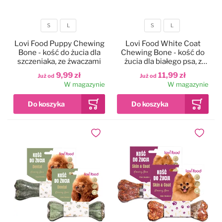
S
L
S
L
Rozmiar
Rozmiar
Lovi Food Puppy Chewing
Lovi Food White Coat
Bone - kość do żucia dla
Chewing Bone - kość do
szczeniaka, ze żwaczami
żucia dla białego psa, z
dorszem
9,99 zł
11,99 zł
Już od
Już od
W magazynie
W magazynie
Dodaj do ulubionych
Dodaj do