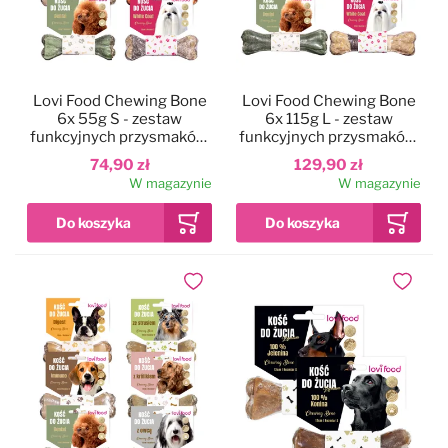
Lovi Food Chewing Bone
Lovi Food Chewing Bone
6x 55g S - zestaw
6x 115g L - zestaw
funkcyjnych przysmaków,
funkcyjnych przysmaków,
kości do żucia dla psa
kości do żucia dla psa
74,90 zł
129,90 zł
12cm, zestaw 1
17cm
W magazynie
W magazynie
Dodaj do ulubionych
Dodaj do