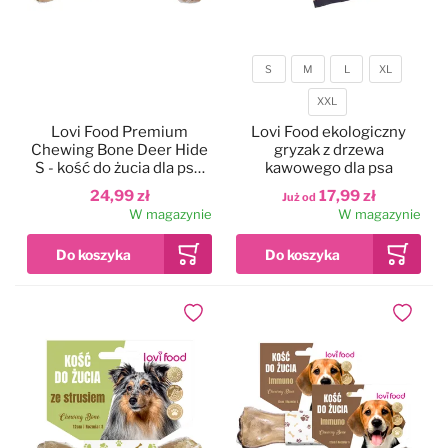
S
M
L
XL
Rozmiar
XXL
Lovi Food Premium
Lovi Food ekologiczny
Chewing Bone Deer Hide
gryzak z drzewa
S - kość do żucia dla psa,
kawowego dla psa
100% jeleń
24,99 zł
17,99 zł
Już od
W magazynie
W magazynie
Dodaj do ulubionych
Dodaj do