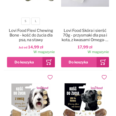
S
L
Rozmiar
Lovi Food Flexi Chewing
Lovi Food Skóra i sierść
Bone - kość do żucia dla
70g - przysmaki dla psa i
psa, na stawy
kota, z kwasami Omega-3,
cynkiem i biotyną
14,99 zł
17,99 zł
Już od
W magazynie
W magazynie
Dodaj do ulubionych
Dodaj do