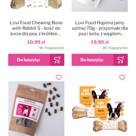
Lovi Food Chewing Bone
Lovi Food Higiena jamy
with Rabbit S - kość do
ustnej 70g - przysmaki dla
żucia dla psa, z królikiem,
psa i kota, z węglem
śliwką i rozmarynem
aktywnym i miętą
10,99 zł
19,99 zł
pieprzową
W magazynie
W magazynie
Dodaj do ulubionych
Dodaj do