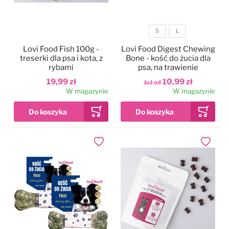
S
L
Rozmiar
Lovi Food Fish 100g -
Lovi Food Digest Chewing
treserki dla psa i kota, z
Bone - kość do żucia dla
rybami
psa, na trawienie
19,99 zł
10,99 zł
Już od
W magazynie
W magazynie
Dodaj do ulubionych
Dodaj do