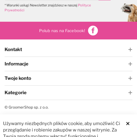
* Warunki usługi Newsletter znajdziesz w naszej
Polityce
Prywatności
Polub nas na Facebook!
Kontakt
Informacje
Twoje konto
Kategorie
© GroomerShop sp. z o.o.
Używamy niezbędnych plików cookie, aby umożliwić Ci
Clos
przeglądanie i robienie zakupów w naszej witrynie. Za
Twoją zgodą możemy włączyć funkcjonalne i