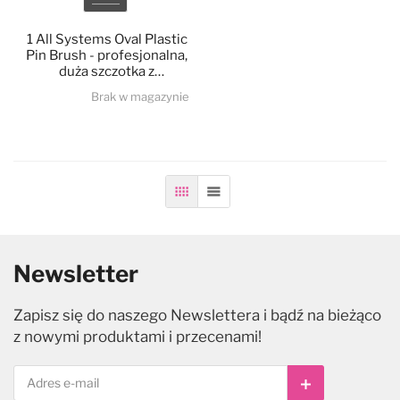
Kolor
1 All Systems Oval Plastic
Pin Brush - profesjonalna,
duża szczotka z
metalowymi pinami dla
Brak w magazynie
psa i kota, 25mm
Siatka
Lista
Newsletter
Zapisz się do naszego Newslettera i bądź na bieżąco
z nowymi produktami i przecenami!
Subskrybuj