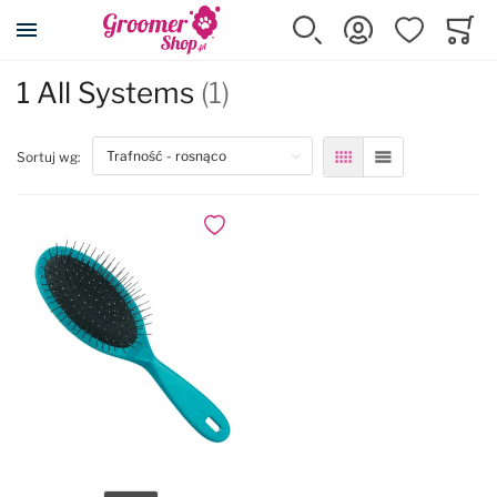
Przejdź na stronę główną
Szukaj
Zaloguj się
Ulubione
Koszy
Minicar
1 All Systems
(1)
top
Sortuj wg:
Siatka
Lista
Dodaj do ulubionych