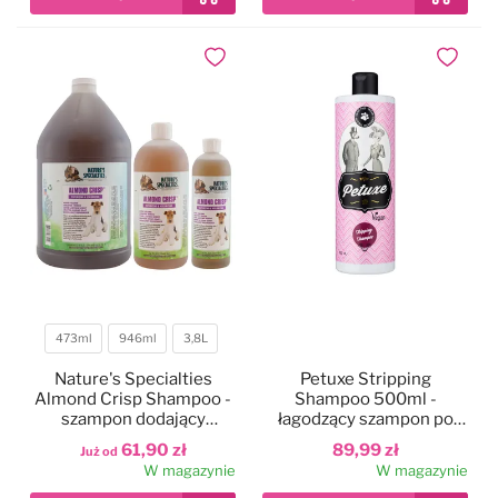
Dodaj do ulubionych
Dodaj do
473ml
946ml
3,8L
Pojemność
Nature's Specialties
Petuxe Stripping
Almond Crisp Shampoo -
Shampoo 500ml -
szampon dodający
łagodzący szampon po
tekstury i objętości
trymowaniu, do szorstkiej
61,90 zł
89,99 zł
Już od
sierści psa i kota,
sierści psa, koncentrat 1:3
W magazynie
W magazynie
koncentrat 1:32