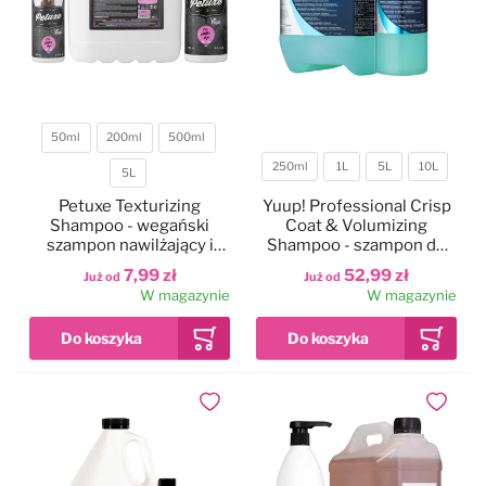
50ml
200ml
500ml
250ml
1L
5L
10L
Pojemność
5L
Pojemność
Petuxe Texturizing
Yuup! Professional Crisp
Shampoo - wegański
Coat & Volumizing
szampon nawilżający i
Shampoo - szampon do
nadający teksturę dla ras
sierści twardej i
7,99 zł
52,99 zł
Już od
Już od
psów z kręconą sierścią,
szorstkiej, zwiększający
W magazynie
W magazynie
koncentrat 1:4
objętość, koncentrat 1:20
Dodaj do ulubionych
Dodaj do