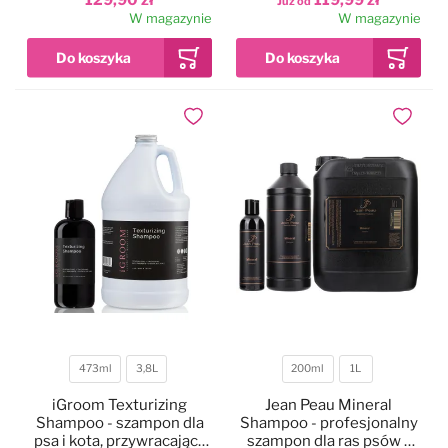
Już od
ochrona i nawilżenie po
psa i kota, koncentrat 1:4
W magazynie
W magazynie
trymowaniu, koncentrat
1:20
Dodaj do ulubionych
Dodaj do
473ml
3,8L
200ml
1L
Pojemność
Pojemność
iGroom Texturizing
Jean Peau Mineral
Shampoo - szampon dla
Shampoo - profesjonalny
psa i kota, przywracający
szampon dla ras psów z