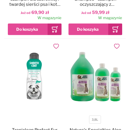
twardej sierści psa i kota,
oczyszczający z
koncentrat 1:4
ekstraktami owocowymi,
69,90 zł
59,99 zł
Już od
Już od
do krótkiej sierści,
W magazynie
W magazynie
koncentrat 1:8
Dodaj do ulubionych
Dodaj do
3,8L
Pojemność