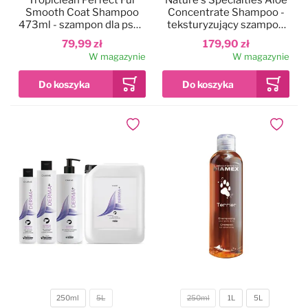
Tropiclean Perfect Fur
Nature's Specialties Aloe
Smooth Coat Shampoo
Concentrate Shampoo -
473ml - szampon dla psa z
teksturyzujący szampon
gładką, krótką sierścią
do szorstkiej sierści psa i
79,99 zł
179,90 zł
kota, koncentrat 1:16
W magazynie
W magazynie
Dodaj do ulubionych
Dodaj do
250ml
5L
250ml
1L
5L
Pojemność
Pojemność