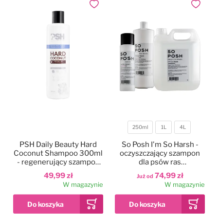
Dodaj do ulubionych
Dodaj do
250ml
1L
4L
Pojemność
PSH Daily Beauty Hard
So Posh I'm So Harsh -
Coconut Shampoo 300ml
oczyszczający szampon
- regenerujący szampon
dla psów ras
do twardej i szorstkiej
szorstkowłosych,
49,99 zł
74,99 zł
Już od
sierści psa i kota, z olejem
koncentrat 1:10
W magazynie
W magazynie
kokosowym