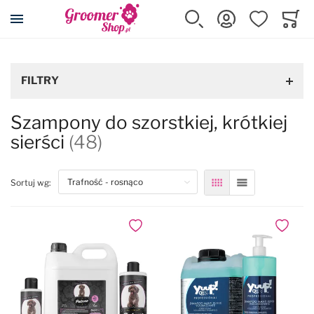
Przejdź na stronę główną
Szukaj
Zaloguj się
Ulubione
Koszy
Minicar
FILTRY
Szampony do szorstkiej, krótkiej
sierści
(48)
top
Sortuj wg:
Siatka
Lista
Dodaj do ulubionych
Dodaj do