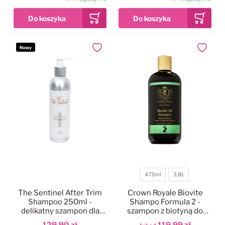
Nowy
Dodaj do ulubionych
Dodaj do
473ml
3,8L
Pojemność
The Sentinel After Trim
Crown Royale Biovite
Shampoo 250ml -
Shampo Formula 2 -
delikatny szampon dla
szampon z biotyną do
psów szorstkowłosych,
krótkiej i średniej sierści
129,90 zł
119,99 zł