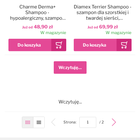
Charme Derma+
Diamex Terrier Shampoo -
Shampoo -
szampon dla szorstkiej i
hypoalergiczny, szampon
twardej sierści,
przeciwłupieżowy dla psa i
koncentrat 1:8
48,90 zł
69,99 zł
Już od
Już od
kota
W magazynie
W magazynie
Wczytuję...
Wczytuję...
bottom
Strona:
/ 2
Siatka
Lista