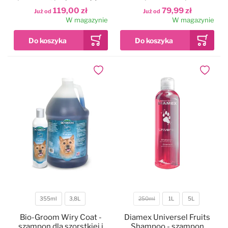
naturalną teksturę sierści
twardym i szorstkim
119,00 zł
79,99 zł
Już od
Już od
włosem, koncentrat 1:4
W magazynie
W magazynie
Dodaj do ulubionych
Dodaj do
355ml
3,8L
250ml
1L
5L
Pojemność
Pojemność
Bio-Groom Wiry Coat -
Diamex Universel Fruits
szampon dla szorstkiej i
Shampoo - szampon