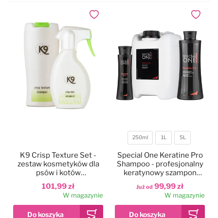
Dodaj do ulubionych
Dodaj do
250ml
1L
5L
Pojemność
K9 Crisp Texture Set -
Special One Keratine Pro
zestaw kosmetyków dla
Shampoo - profesjonalny
psów i kotów
keratynowy szampon
szorstkowłosych
strukturyzujący do
101,99 zł
99,99 zł
Już od
szorstkiej sierści,
W magazynie
W magazynie
koncentrat 1:20