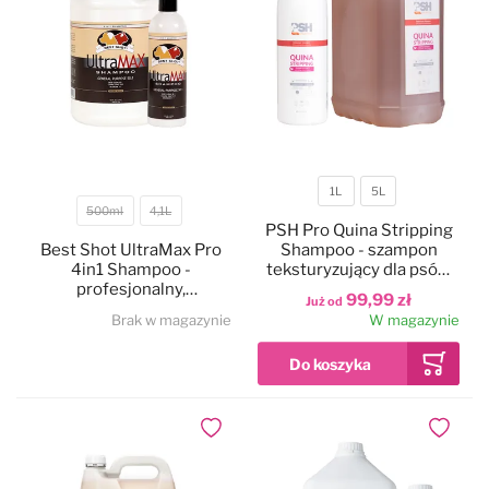
1L
5L
Pojemność
500ml
4,1L
Pojemność
PSH Pro Quina Stripping
Best Shot UltraMax Pro
Shampoo - szampon
4in1 Shampoo -
teksturyzujący dla psów
profesjonalny,
szorstkowłosych, z
99,99 zł
Już od
wielozadaniowy i bardzo
chininą, koncentrat 1:4
Brak w magazynie
W magazynie
wydajny szampon dla
zwierząt, koncentrat 1:50
Dodaj do ulubionych
Dodaj do