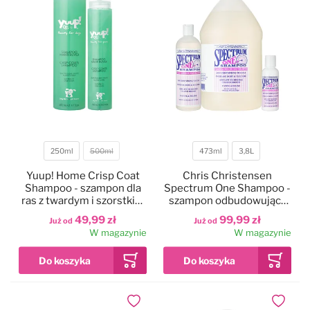
250ml
500ml
473ml
3,8L
Pojemność
Pojemność
Yuup! Home Crisp Coat
Chris Christensen
Shampoo - szampon dla
Spectrum One Shampoo -
ras z twardym i szorstkim
szampon odbudowujący
włosem, dla psa i kota
dla psa i kota ze sztywnym
49,99 zł
99,99 zł
Już od
Już od
i szorstkim włosem,
W magazynie
W magazynie
koncentrat 1:8
Dodaj do ulubionych
Dodaj do