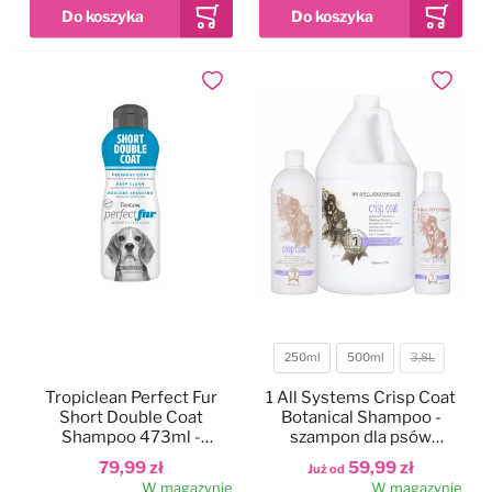
Dodaj do ulubionych
Dodaj do
250ml
500ml
3,8L
Pojemność
Tropiclean Perfect Fur
1 All Systems Crisp Coat
Short Double Coat
Botanical Shampoo -
Shampoo 473ml -
szampon dla psów
szampon dla psa z krótką,
szorstkowłosych i
79,99 zł
59,99 zł
Już od
podwójną sierścią
krótkowłosych
W magazynie
W magazynie