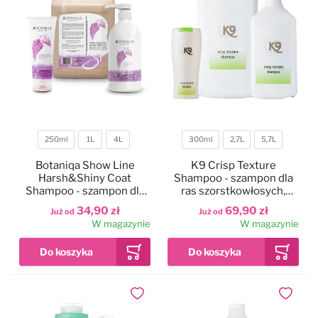
250ml
1L
4L
300ml
2,7L
5,7L
Pojemność
Pojemność
Botaniqa Show Line
K9 Crisp Texture
Harsh&Shiny Coat
Shampoo - szampon dla
Shampoo - szampon dla
ras szorstkowłosych,
psów szorstkowłosych
koncentrat 1:18
34,90 zł
69,90 zł
Już od
Już od
W magazynie
W magazynie
Dodaj do ulubionych
Dodaj do