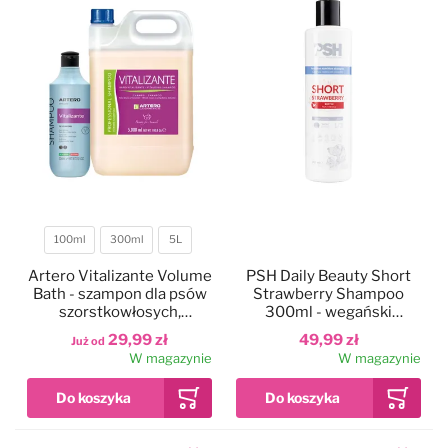
100ml
300ml
5L
Pojemność
Artero Vitalizante Volume
PSH Daily Beauty Short
Bath - szampon dla psów
Strawberry Shampoo
szorstkowłosych,
300ml - wegański
dodający objętości
szampon do krótkiej
29,99 zł
49,99 zł
Już od
sierści psa i kota, z biotyną
W magazynie
W magazynie