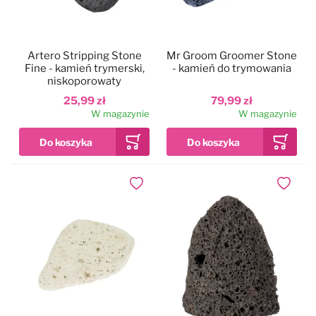
Danish Twin King
Groom Professional
Artero Stripping Stone
Mr Groom Groomer Stone
Groom Professional
Groomer.dk
Fine - kamień trymerski,
- kamień do trymowania
niskoporowaty
25,99 zł
79,99 zł
Mars Coat King - drewno
Ideal Dog/Chadog
W magazynie
W magazynie
Mars Coat King - home
Hauptner
Mars Coat King - plastik
Mars
Dodaj do ulubionych
Dodaj do
Miranda
Miranda
Moser
Show Tech
Show Tech
Special One