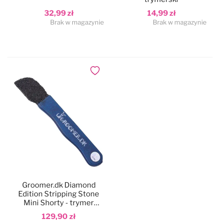
32,99 zł
14,99 zł
Brak w magazynie
Brak w magazynie
Dodaj do ulubionych
Groomer.dk Diamond
Edition Stripping Stone
Mini Shorty - trymer
nożykowy pokryty
129,90 zł