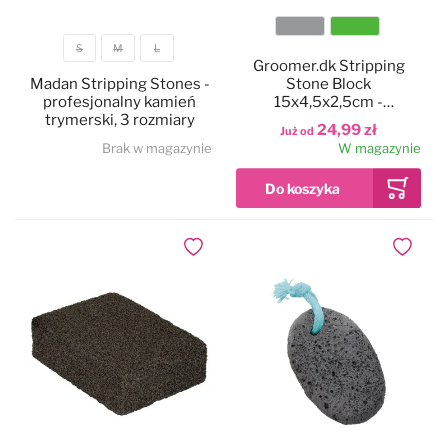
Kolor
S
M
L
Rozmiar
Groomer.dk Stripping
Madan Stripping Stones -
Stone Block
profesjonalny kamień
15x4,5x2,5cm -
trymerski, 3 rozmiary
profesjonalny, wygodny w
24,99 zł
Już od
użyciu kamień trymerski
Brak w magazynie
W magazynie
Dodaj do ulubionych
Dodaj do