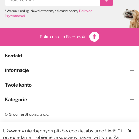
Subskrybuj
* Warunki usługi Newsletter znajdziesz w naszej
Polityce
Prywatności
Polub nas na Facebook!
Kontakt
Informacje
Twoje konto
Kategorie
© GroomerShop sp. z o.o.
Używamy niezbędnych plików cookie, aby umożliwić Ci
Clos
przeglądanie i robienie zakupów w naszej witrynie. Za