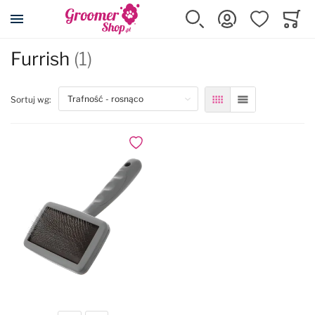
Przejdź na stronę główną
Szukaj
Zaloguj się
Ulubione
Koszy
Minicar
Furrish
(1)
top
Sortuj wg:
Siatka
Lista
Dodaj do ulubionych