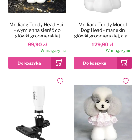
Mr. Jiang Teddy Head Hair
Mr. Jiang Teddy Model
- wymienna sierść do
Dog Head - manekin
główki groomerskiej
główki groomerskiej, ciało
Teddy, brązowa
psa
99,90 zł
129,90 zł
W magazynie
W magazynie
Dodaj do ulubionych
Dodaj do