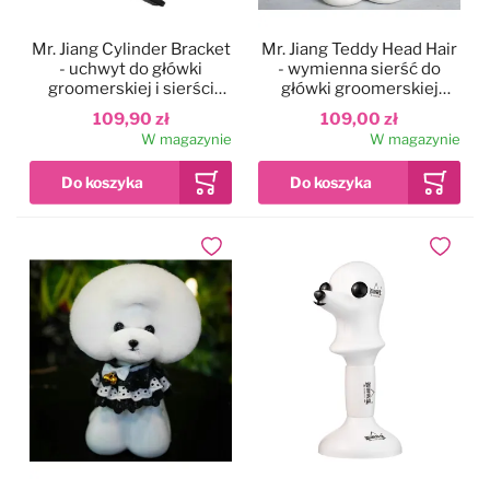
Mr. Jiang Cylinder Bracket
Mr. Jiang Teddy Head Hair
- uchwyt do główki
- wymienna sierść do
groomerskiej i sierści
główki groomerskiej
treningowej
Teddy, szaro-biała
109,90 zł
109,00 zł
W magazynie
W magazynie
Dodaj do ulubionych
Dodaj do