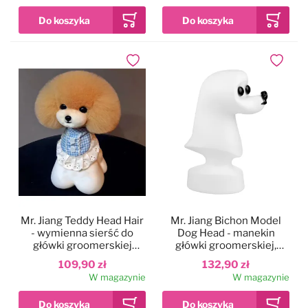
Dodaj do ulubionych
Dodaj do
Mr. Jiang Teddy Head Hair
Mr. Jiang Bichon Model
- wymienna sierść do
Dog Head - manekin
główki groomerskiej
główki groomerskiej,
Teddy, beżowa z białym
popiersie
109,90 zł
132,90 zł
pyszczkiem
W magazynie
W magazynie