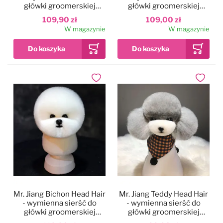
główki groomerskiej
główki groomerskiej
Teddy, czarno-biała
Teddy, brązowo-biała
109,90 zł
109,00 zł
W magazynie
W magazynie
Dodaj do ulubionych
Dodaj do
Mr. Jiang Bichon Head Hair
Mr. Jiang Teddy Head Hair
- wymienna sierść do
- wymienna sierść do
główki groomerskiej
główki groomerskiej
Bichon
Teddy, szara z białym