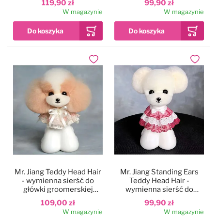
119,90 zł
99,90 zł
pyszczkiem
W magazynie
W magazynie
Dodaj do ulubionych
Dodaj do
Mr. Jiang Teddy Head Hair
Mr. Jiang Standing Ears
- wymienna sierść do
Teddy Head Hair -
główki groomerskiej
wymienna sierść do
Teddy, beżowo-biała
główki groomerskiej
109,00 zł
99,90 zł
Teddy, ze sterczącymi
W magazynie
W magazynie
uszami, biała