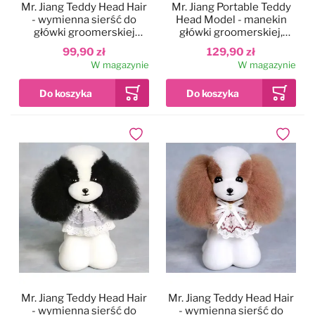
Mr. Jiang Teddy Head Hair
Mr. Jiang Portable Teddy
- wymienna sierść do
Head Model - manekin
główki groomerskiej
główki groomerskiej,
Teddy, biała
popiersie z mocowaniem
99,90 zł
129,90 zł
W magazynie
W magazynie
Dodaj do ulubionych
Dodaj do
Mr. Jiang Teddy Head Hair
Mr. Jiang Teddy Head Hair
- wymienna sierść do
- wymienna sierść do