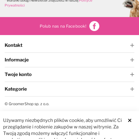
* Warunki usługi Newsletter znajdziesz w naszej
Polityce
Prywatności
Polub nas na Facebook!
Kontakt
Informacje
Twoje konto
Kategorie
© GroomerShop sp. z o.o.
Używamy niezbędnych plików cookie, aby umożliwić Ci
Clos
przeglądanie i robienie zakupów w naszej witrynie. Za
Twoją zgodą możemy włączyć funkcjonalne i