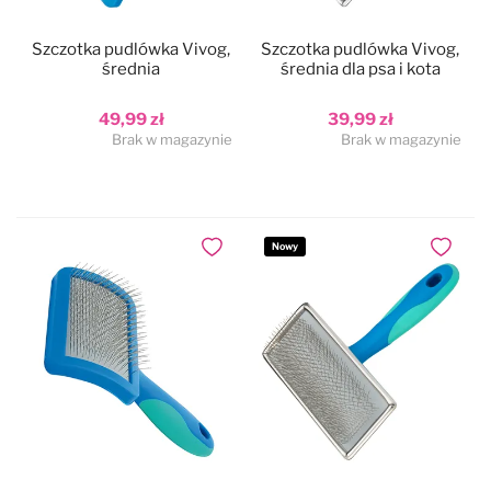
Szczotka pudlówka Vivog,
Szczotka pudlówka Vivog,
średnia
średnia dla psa i kota
49,99 zł
39,99 zł
Brak w magazynie
Brak w magazynie
Nowy
Dodaj do ulubionych
Dodaj do