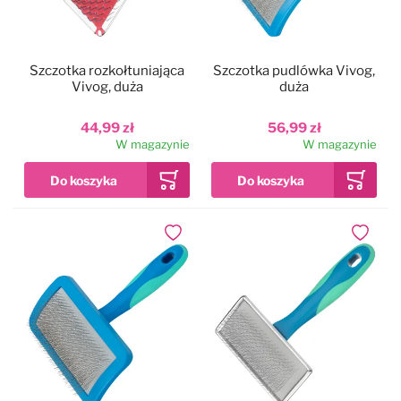
Szczotka rozkołtuniająca
Szczotka pudlówka Vivog,
Vivog, duża
duża
44,99 zł
56,99 zł
W magazynie
W magazynie
Dodaj do ulubionych
Dodaj do