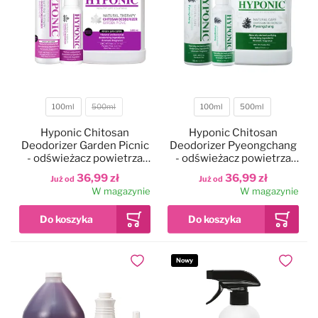
100ml
500ml
100ml
500ml
Pojemność
Pojemność
Hyponic Chitosan
Hyponic Chitosan
Deodorizer Garden Picnic
Deodorizer Pyeongchang
- odświeżacz powietrza
- odświeżacz powietrza
bez dodatku alkoholu,
bez dodatku alkoholu,
36,99 zł
36,99 zł
Już od
Już od
zapach kwiatowy
zapach leśny
W magazynie
W magazynie
Nowy
Dodaj do ulubionych
Dodaj do