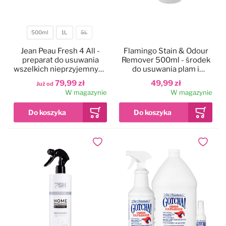
500ml
1L
5L
Pojemność
Jean Peau Fresh 4 All -
Flamingo Stain & Odour
preparat do usuwania
Remover 500ml - środek
wszelkich nieprzyjemnych
do usuwania plam i
zapachów np. mocz, kał
nieprzyjemnych
79,99 zł
49,99 zł
Już od
zapachów
W magazynie
W magazynie
Dodaj do ulubionych
Dodaj do