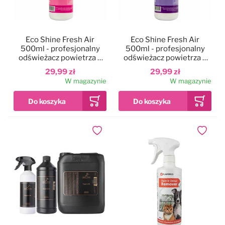
Eco Shine Fresh Air
Eco Shine Fresh Air
500ml - profesjonalny
500ml - profesjonalny
odświeżacz powietrza o
odświeżacz powietrza o
zapachu wiosennej łąki
zapachu kwiatowym
29,99 zł
29,99 zł
W magazynie
W magazynie
Dodaj do ulubionych
Dodaj do