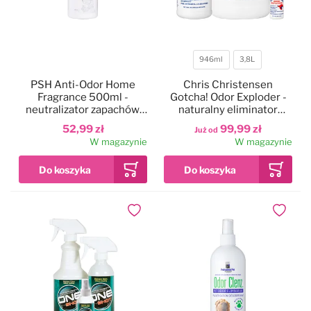
946ml
3,8L
Pojemność
PSH Anti-Odor Home
Chris Christensen
Fragrance 500ml -
Gotcha! Odor Exploder -
neutralizator zapachów,
naturalny eliminator
do tekstyliów i tapicerek
brzydkich zapachów z
52,99 zł
99,99 zł
Już od
sierści i powierzchni
W magazynie
W magazynie
Dodaj do ulubionych
Dodaj do