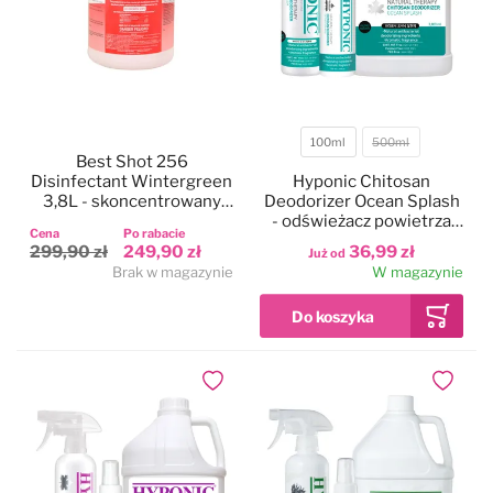
100ml
500ml
Pojemność
Best Shot 256
Disinfectant Wintergreen
Hyponic Chitosan
3,8L - skoncentrowany
Deodorizer Ocean Splash
płyn do czyszczenia
- odświeżacz powietrza
Cena
Po rabacie
powierzchni, o zapachu
bez dodatku alkoholu,
299,90 zł
249,90 zł
36,99 zł
Już od
golterii
zapach oceanu
Brak w magazynie
W magazynie
Dodaj do ulubionych
Dodaj do