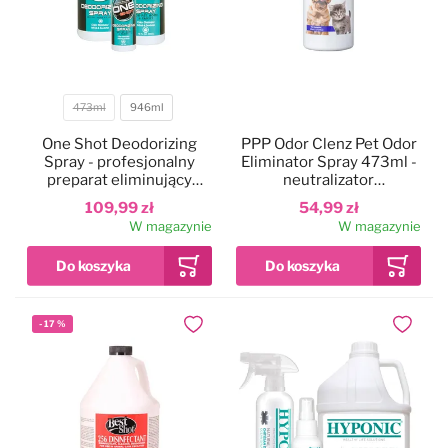
473ml
946ml
Pojemność
One Shot Deodorizing
PPP Odor Clenz Pet Odor
Spray - profesjonalny
Eliminator Spray 473ml -
preparat eliminujący
neutralizator
brzydkie zapachy z sierści
nieprzyjemnych
109,99 zł
54,99 zł
zwierząt i otoczenia
zapachów do sierści, do
W magazynie
W magazynie
(ubrań, kuwet, klatek, auta
klatek, do domu
itp.)
-
17
%
Dodaj do ulubionych
Dodaj do