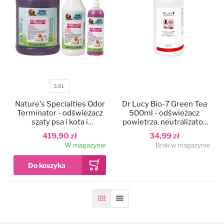
3,8L
Pojemność
Nature's Specialties Odor
Dr Lucy Bio-7 Green Tea
Terminator - odświeżacz
500ml - odświeżacz
szaty psa i kota i
powietrza, neutralizator
eliminator zapachów z
nieprzyjemnych
419,90 zł
34,99 zł
otoczenia
zapachów
W magazynie
Brak w magazynie
Siatka
Lista