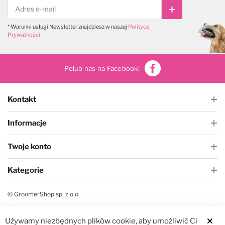
Subskrybuj
* Warunki usługi Newsletter znajdziesz w naszej
Polityce
Prywatności
Polub nas na Facebook!
Kontakt
Informacje
Twoje konto
Kategorie
© GroomerShop sp. z o.o.
Używamy niezbędnych plików cookie, aby umożliwić Ci
Clos