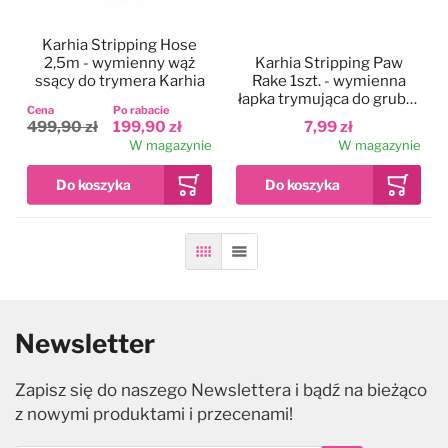
Vivog
Karhia Stripping Hose
2,5m - wymienny wąż
Karhia Stripping Paw
ssący do trymera Karhia
Rake 1szt. - wymienna
łapka trymująca do grubej
Yento
Cena
Po rabacie
sierści, do trymera Karhia
499,90 zł
199,90 zł
7,99 zł
Pro
W magazynie
W magazynie
Siatka
Lista
Newsletter
Zapisz się do naszego Newslettera i bądź na bieżąco
z nowymi produktami i przecenami!