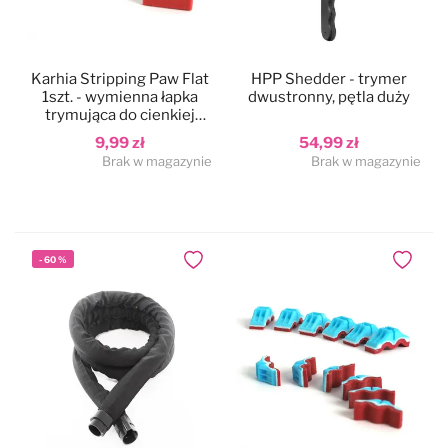
Danish Twin King
Groom Professional
Karhia Stripping Paw Flat
HPP Shedder - trymer
Groom Professional
Groomer.dk
1szt. - wymienna łapka
dwustronny, pętla duży
trymująca do cienkiej
sierści, do trymera Karhia
9,99 zł
54,99 zł
Mars Coat King - drewno
Ideal Dog/Chadog
Pro
Brak w magazynie
Brak w magazynie
Mars Coat King - home
Hauptner
Mars Coat King - plastik
Mars
-
60
%
Dodaj do ulubionych
Dodaj do
Miranda
Miranda
Moser
Show Tech
Show Tech
Special One