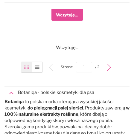
Wczytuję...
Wczytuję...
bottom
Strona:
/ 2
Siatka
Lista
Botaniqa - polskie kosmetyki dla psa
Botaniqa
to polska marka oferująca wysokiej jakości
kosmetyki
do pielęgnacji psiej sierści
. Produkty zawierają
w
100% naturalne ekstrakty roślinne
, które dbają o
odpowiednią kondycję skóry i włosa naszego pupila.
Szeroka gama produktów, pozwala na idealny dobór
odpowiedniego kosmetyku dla danego typu i koloru szaty.