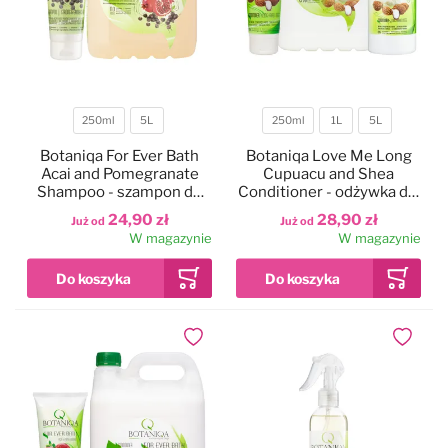
250ml
5L
250ml
1L
5L
Pojemność
Pojemność
Botaniqa For Ever Bath
Botaniqa Love Me Long
Acai and Pomegranate
Cupuacu and Shea
Shampoo - szampon do
Conditioner - odżywka dla
każdego rodzaju sierści
psów długowłosych
24,90 zł
28,90 zł
Już od
Już od
W magazynie
W magazynie
Dodaj do ulubionych
Dodaj do