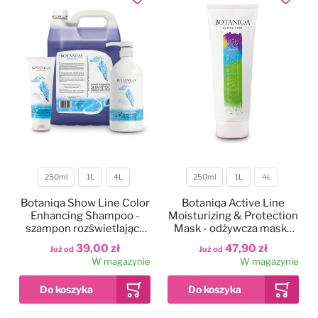
Dodaj do ulubionych
Dodaj do
250ml
1L
4L
250ml
1L
4L
Pojemność
Pojemność
Botaniqa Show Line Color
Botaniqa Active Line
Enhancing Shampoo -
Moisturizing & Protection
szampon rozświetlający
Mask - odżywcza maska
do szaty białej i jasnej
do zniszczonej sierści
39,00 zł
47,90 zł
Już od
Już od
W magazynie
W magazynie