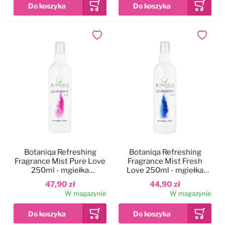
Dodaj do ulubionych
Dodaj do
Botaniqa Refreshing
Botaniqa Refreshing
Fragrance Mist Pure Love
Fragrance Mist Fresh
250ml - mgiełka
Love 250ml - mgiełka
perfumowana o słodkimi
perfumowana o świeżym i
47,90 zł
44,90 zł
zapachu zielonego
owocowym zapachu, z
W magazynie
W magazynie
melona i bergamotki
nutą wanilii