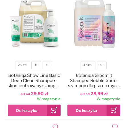
250ml
1L
4L
473ml
4L
Pojemność
Pojemność
Botaniqa Show Line Basic
Botaniqa Groom It
Deep Clean Shampoo -
Shampoo Bubble Gum -
skoncentrowany szampon
szampon dla psa do mycia
dla psa dogłębnie myjący
zasadniczego, o zapachu
29,90 zł
28,99 zł
Już od
Już od
gumy balonowej
W magazynie
W magazynie