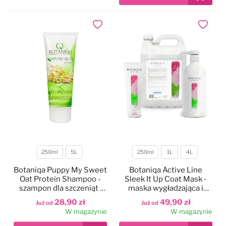
Dodaj do ulubionych
Dodaj do
250ml
5L
250ml
1L
4L
Pojemność
Pojemność
Botaniqa Puppy My Sweet
Botaniqa Active Line
Oat Protein Shampoo -
Sleek It Up Coat Mask -
szampon dla szczeniąt i
maska wygładzająca i
psów wrażliwych
obciążająca, dla psów z
28,90 zł
49,90 zł
Już od
Już od
długą, jedwabistą sierścią,
W magazynie
W magazynie
koncentrat 1:30