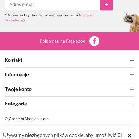
Subskrybuj
* Warunki usługi Newsletter znajdziesz w naszej
Polityce
Prywatności
Polub nas na Facebook!
Kontakt
Informacje
Twoje konto
Kategorie
© GroomerShop sp. z o.o.
Używamy niezbędnych plików cookie, aby umożliwić Ci
Clos