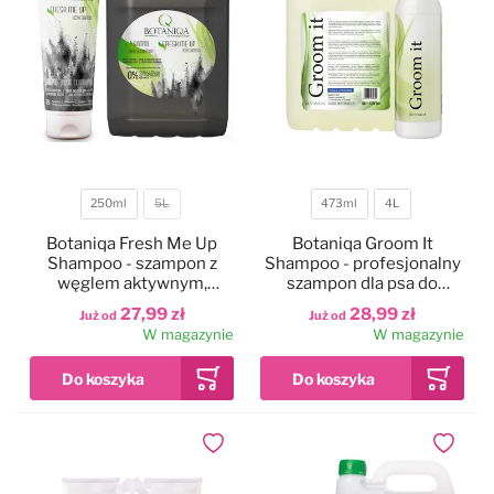
250ml
5L
473ml
4L
Pojemność
Pojemność
Botaniqa Fresh Me Up
Botaniqa Groom It
Shampoo - szampon z
Shampoo - profesjonalny
węglem aktywnym,
szampon dla psa do
eliminujący przykre
pierwszego, zasadniczego
27,99 zł
28,99 zł
Już od
Już od
zapachy z sierści zwierząt
mycia
W magazynie
W magazynie
Dodaj do ulubionych
Dodaj do