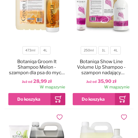
473ml
4L
250ml
1L
4L
Pojemność
Pojemność
Botaniqa Groom It
Botaniqa Show Line
Shampoo Melon -
Volume Up Shampoo -
szampon dla psa do mycia
szampon nadający
zasadniczego, o zapachu
objętości szacie
28,99 zł
35,90 zł
Już od
Już od
melona
W magazynie
W magazynie
Dodaj do ulubionych
Dodaj do