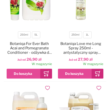
250ml
5L
250ml
1L
Pojemność
Pojemność
Botaniqa For Ever Bath
Botaniqa Love me Long
Acai and Pomegranate
Spray 250ml -
Conditioner - odżywka do
antystatyczny spray
każdego rodzaju sierści
ułatwiający
26,90 zł
27,90 zł
Już od
Już od
rozczesywanie sierści
W magazynie
W magazynie
Dodaj do ulubionych
Dodaj do