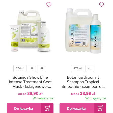
Dodaj do ulubionych
Dodaj do
250ml
1L
4L
473ml
4L
Pojemność
Pojemność
Botaniqa Show Line
Botaniqa Groom It
Intense Treatment Coat
Shampoo Tropical
Mask - kolagenowo-
Smoothie - szampon dla
keratynowa maska
psa do mycia
39,90 zł
28,99 zł
Już od
Już od
nawilżająca do sierści
zasadniczego, o zapachu
W magazynie
W magazynie
psów
tropikalnego smoothie