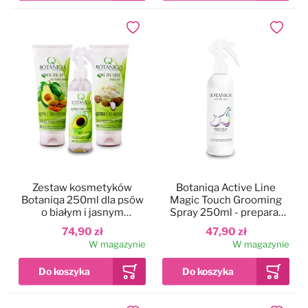
Dodaj do ulubionych
Dodaj do
Zestaw kosmetyków
Botaniqa Active Line
Botaniqa 250ml dla psów
Magic Touch Grooming
o białym i jasnym
Spray 250ml - preparat
umaszczeniu
ułatwiający
74,90 zł
47,90 zł
rozczesywanie,
W magazynie
W magazynie
nawilżający i odżywiający
sierść psa