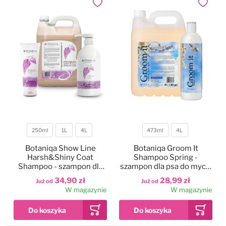
Dodaj do ulubionych
Dodaj do
250ml
1L
4L
473ml
4L
Pojemność
Pojemność
Botaniqa Show Line
Botaniqa Groom It
Harsh&Shiny Coat
Shampoo Spring -
Shampoo - szampon dla
szampon dla psa do mycia
psów szorstkowłosych
zasadniczego, o zapachu
34,90 zł
28,99 zł
Już od
Już od
wiosennym
W magazynie
W magazynie