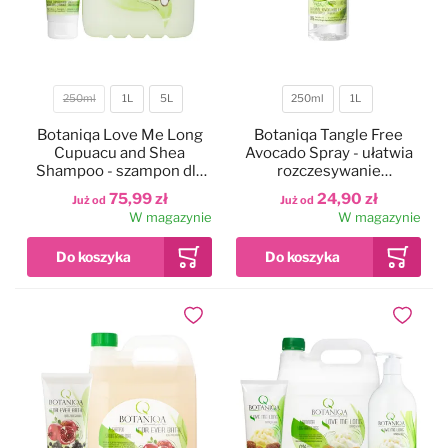
250ml
1L
5L
250ml
1L
Pojemność
Pojemność
Botaniqa Love Me Long
Botaniqa Tangle Free
Cupuacu and Shea
Avocado Spray - ułatwia
Shampoo - szampon dla
rozczesywanie
psów długowłosych
skołtunionej i zbitej
75,99 zł
24,90 zł
Już od
Już od
sierści psa
W magazynie
W magazynie
Dodaj do ulubionych
Dodaj do