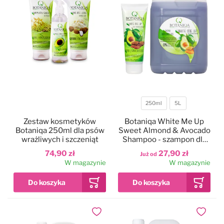
250ml
5L
Pojemność
Zestaw kosmetyków
Botaniqa White Me Up
Botaniqa 250ml dla psów
Sweet Almond & Avocado
wrażliwych i szczeniąt
Shampoo - szampon dla
białych i jasnych psów
74,90 zł
27,90 zł
Już od
W magazynie
W magazynie
Dodaj do ulubionych
Dodaj do