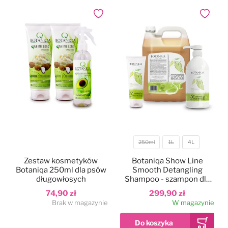
Dodaj do ulubionych
Dodaj do
250ml
1L
4L
Pojemność
Zestaw kosmetyków
Botaniqa Show Line
Botaniqa 250ml dla psów
Smooth Detangling
długowłosych
Shampoo - szampon dla
ras długowłosych
74,90 zł
299,90 zł
Brak w magazynie
W magazynie