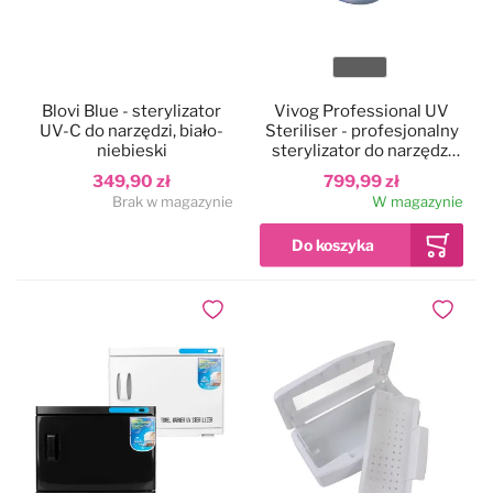
Kolor
Blovi Blue - sterylizator
Vivog Professional UV
UV-C do narzędzi, biało-
Steriliser - profesjonalny
niebieski
sterylizator do narzędzi
UV, 40x30x21cm
349,90 zł
799,99 zł
Brak w magazynie
W magazynie
Dodaj do ulubionych
Dodaj do