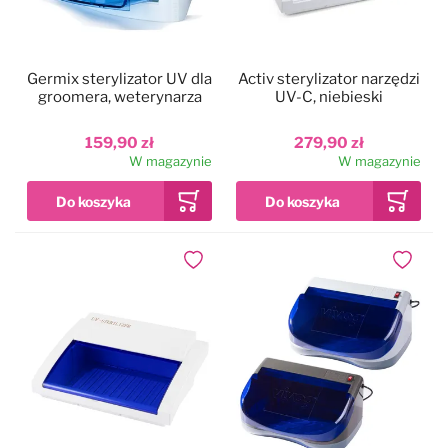
Germix sterylizator UV dla
Activ sterylizator narzędzi
groomera, weterynarza
UV-C, niebieski
159,90 zł
279,90 zł
W magazynie
W magazynie
Dodaj do ulubionych
Dodaj do