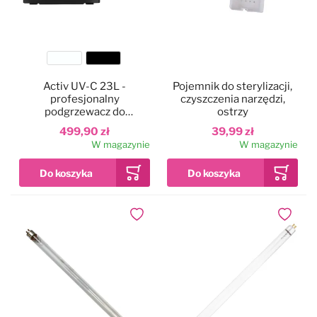
Kolor
Activ UV-C 23L -
Pojemnik do sterylizacji,
profesjonalny
czyszczenia narzędzi,
podgrzewacz do
ostrzy
ręczników ze
499,90 zł
39,99 zł
sterylizatorem UV
W magazynie
W magazynie
Dodaj do ulubionych
Dodaj do