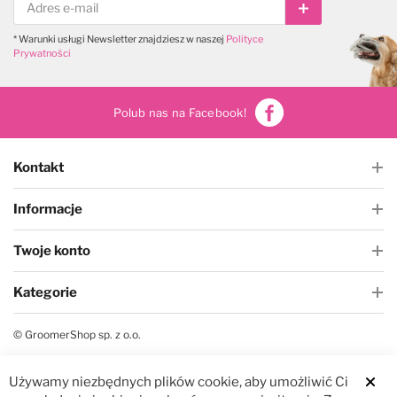
Subskrybuj
* Warunki usługi Newsletter znajdziesz w naszej
Polityce
Prywatności
Polub nas na Facebook!
Kontakt
Informacje
Twoje konto
Kategorie
© GroomerShop sp. z o.o.
Używamy niezbędnych plików cookie, aby umożliwić Ci
Clos