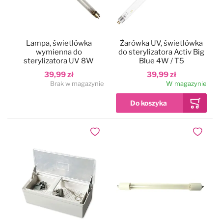
Lampa, świetlówka
Żarówka UV, świetlówka
wymienna do
do sterylizatora Activ Big
sterylizatora UV 8W
Blue 4W / T5
39,99 zł
39,99 zł
Brak w magazynie
W magazynie
Dodaj do ulubionych
Dodaj do