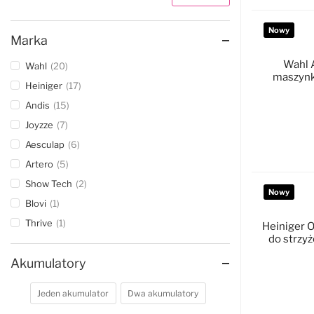
Nowy
Marka
Wahl A
Wahl
20
maszynka
Heiniger
17
Andis
15
Joyzze
7
Aesculap
6
D
Artero
5
Show Tech
2
Nowy
Blovi
1
Thrive
1
Heiniger 
do strzyż
Akumulatory
Jeden akumulator
Dwa akumulatory
D