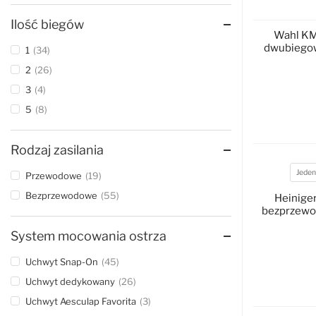
Ilość biegów
Wahl KM
dwubiegow
1
34
2
26
3
4
5
8
D
Rodzaj zasilania
Jeden
Przewodowe
19
Akumul
Bezprzewodowe
55
Heiniger
bezprzewo
System mocowania ostrza
Uchwyt Snap-On
45
Uchwyt dedykowany
26
D
Uchwyt Aesculap Favorita
3