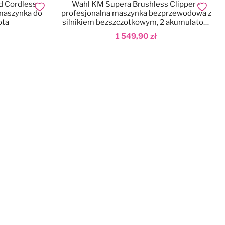
d Cordless
Wahl KM Supera Brushless Clipper -
Dodaj do ulubionych
Dodaj do
maszynka do
profesjonalna maszynka bezprzewodowa z
ota
silnikiem bezszczotkowym, 2 akumulatory
+ ostrze nr 10
1 549,90 zł
Dodaj do koszyka