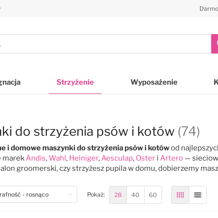
y
Darmo
gnacja
Strzyżenie
Wyposażenie
ki do strzyżenia psów i kotów
(74)
ne i domowe maszynki do strzyżenia psów i kotów
od najlepszyc
e marek
Andis
,
Wahl
,
Heiniger
,
Aesculap
,
Oster
i
Artero
— sieciow
alon groomerski, czy strzyżesz pupila w domu, dobierzemy masz
28
40
60
Pokaż:
Siatka
Lista