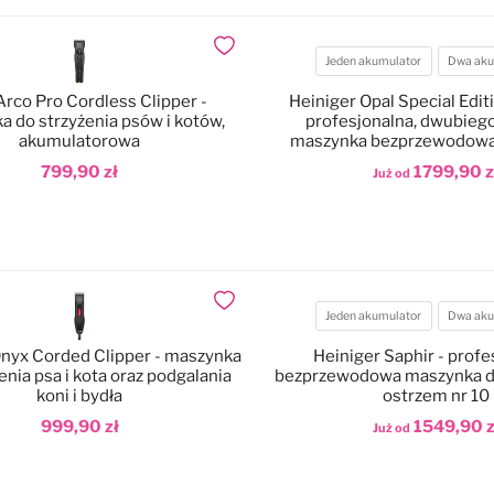
Dodaj do ulubionych
Jeden akumulator
Dwa aku
Akumulatory
rco Pro Cordless Clipper -
Heiniger Opal Special Editi
 do strzyżenia psów i kotów,
profesjonalna, dwubiego
akumulatorowa
maszynka bezprzewodowa 
bezszczotkowym i ostr
799,90 zł
1799,90 z
Już od
odaj do koszyka
Dodaj do koszyka
Dodaj do ulubionych
Jeden akumulator
Dwa aku
Akumulatory
Onyx Corded Clipper - maszynka
Heiniger Saphir - profe
enia psa i kota oraz podgalania
bezprzewodowa maszynka do
koni i bydła
ostrzem nr 10
999,90 zł
1549,90 z
Już od
odaj do koszyka
Dodaj do koszyka