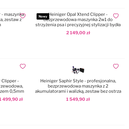
r - maszynka
Heiniger Opal Xtend Clipper -
Nowy
Dodaj do ulubionych
Dodaj do
a, zestaw z
bezprzewodowa maszynka 2w1 do
m
strzyżenia psa i precyzyjnej stylizacji bydła
2 149,00 zł
Dodaj do koszyka
Dodaj do ulubionych
Dodaj do
 Clipper -
Heiniger Saphir Style - profesjonalna,
przewodowa,
bezprzewodowa maszynka z 2
trzem 0,5mm
akumulatorami i walizką, zestaw bez ostrza
1 499,90 zł
1 549,90 zł
Dodaj do koszyka