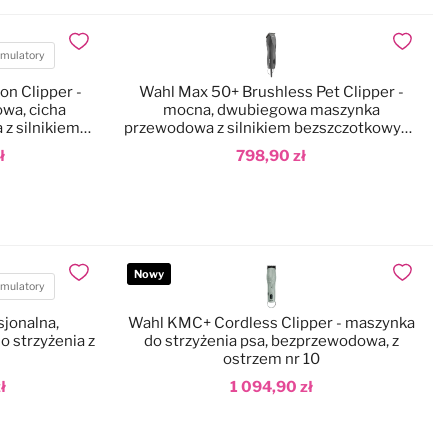
Dodaj do ulubionych
Dodaj do
mulatory
on Clipper -
Wahl Max 50+ Brushless Pet Clipper -
wa, cicha
mocna, dwubiegowa maszynka
z silnikiem
przewodowa z silnikiem bezszczotkowym,
zem nr 10
ostrzem nr 10 i nasadkami
ł
798,90 zł
Dodaj do koszyka
Nowy
Dodaj do ulubionych
Dodaj do
mulatory
sjonalna,
Wahl KMC+ Cordless Clipper - maszynka
 strzyżenia z
do strzyżenia psa, bezprzewodowa, z
ostrzem nr 10
ł
1 094,90 zł
Dodaj do koszyka