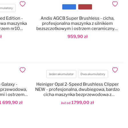
Dodaj do ulubionych
Dodaj do
mulatory
Kolor
ed Edition -
Andis AGCB Super Brushless - cicha,
owa maszynka
profesjonalna maszynka z silnikiem
trzem nr10
bezszczotkowym i ostrzem ceramicznym
1,5mm
ł
959,90 zł
Dodaj do koszyka
Dodaj do ulubionych
Dodaj do
Jeden akumulator
Dwa akumulatory
Akumulatory
 Galaxy -
Heiniger Opal 2-Speed Brushless Clipper
zprzewodowa,
NEW - profesjonalna, dwubiegowa, bardzo
mi i ostrzem
cicha maszynka bezprzewodowa z
1,5mm)
silnikiem bezszczotkowym
1 699,90 zł
1799,00 zł
Już od
Dodaj do koszyka