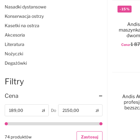
Nasadki dystansowe
-
15
%
Konserwacja ostrzy
Andis
Kasetki na ostrza
maszynka
Akcesoria
dwoma
Cer
Literatura
1 8
Cena
Nożyczki
D
Degażówki
Filtry
Cena
Andis A
profesj
bezszc
zł
Do
zł
Od
D
74 produktów
Zastosuj