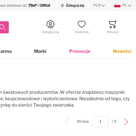
wa dostawa od
79zł* / 190zł
Zaloguj się
PLN
PL
Waluta
Język
Szukaj
Zaloguj się
Ulubione
Koszyk
Minicart
Karma
Marki
Promocje
Nowości
h światowych producentów. W ofercie znajdziesz maszynki
e, bezprzewodowe i wykończeniowe. Niezależnie od tego, czy
ynkę do sierści Twojego zwierzaka.
top
Strona:
/ 3