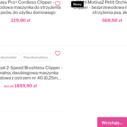
asy Pro+ Cordless Clipper -
Wahl Motiva2 Petit Orchi
Nowy
Dodaj do ulubionych
odowa maszynka do strzyżenia
Clipper - bezprzewodowa 
 psów, do użytku domowego
strzyżenia psa, zł
219,90 zł
569,90 zł
odaj do koszyka
Dodaj do koszyka
Dodaj do ulubionych
 akumulator
Dwa akumulatory
atory
pal 2-Speed Brushless Clipper -
onalna, dwubiegowa maszynka
dowa z ostrzem nr 40 (0,25mm)
i walizką
1859,90 zł
Już od
odaj do koszyka
Wczytuję...