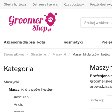
Oferta hurtowa
Ostrzenie i serwis
Czas dostawy
Koszty dostaw
Przejdź na stronę główną
Szukaj
Akcesoria dla psa i kota
Kosmetyki
Pielę
Strona główna
Strzyżenie
Maszynki
Maszynki dla psów i kotów
Maszyn
Kategoria
Profesjonal
groomerski
Maszynki
prowadzisz s
Maszynki dla psów i kotów
Aesculap
top
Sortuj wg:
Andis
Artero