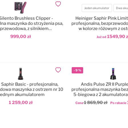
Dodaj do ulubionych
Jeden akumulator
Dwa aku
Akumulatory
 Silento Brushless Clipper -
Heiniger Saphir Pink Limit
lna maszynka do strzyżenia psa,
profesjonalna, bezprzewod
przewodowa, z silnikiem
w kolorze różowym z os
bezszczotkowym
(1,5mm)
999,00 zł
1549,90 z
Już od
odaj do koszyka
Dodaj do koszyka
-
9
%
Dodaj do ulubionych
 Saphir Basic - profesjonalna,
Andis Pulse ZR II Purple
dowa maszynka z ostrzem nr 10
profesjonalna maszynka be
 jednym akumulatorem
5-biegowa z 2 akumulatora
CeramicEdge nr 10 (
1 259,00 zł
1 869,90 zł
Cena
Po rabacie
odaj do koszyka
Dodaj do koszyka