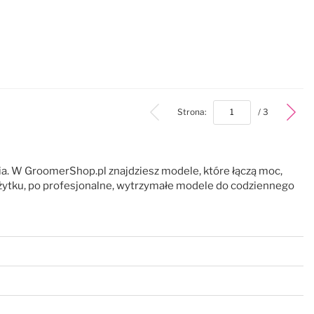
bottom
Strona:
/ 3
ęcia. W GroomerShop.pl znajdziesz modele, które łączą moc,
żytku, po profesjonalne, wytrzymałe modele do codziennego