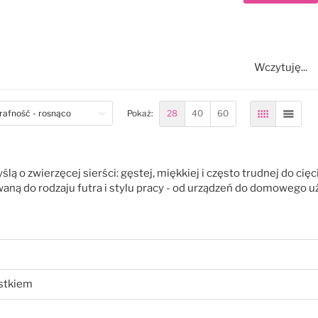
Wczytuję...
om
28
40
60
Pokaż:
Siatka
Lista
ślą o zwierzęcej sierści: gęstej, miękkiej i często trudnej do ci
ą do rodzaju futra i stylu pracy - od urządzeń do domowego u
rstkiem