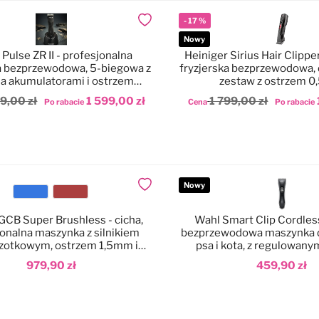
-
17
%
Dodaj do ulubionych
Nowy
 Pulse ZR II - profesjonalna
Heiniger Sirius Hair Clipp
 bezprzewodowa, 5-biegowa z
fryzjerska bezprzewodowa,
 akumulatorami i ostrzem
zestaw z ostrzem 
amicEdge nr 10 (1,5mm)
79,00 zł
1 599,00 zł
1 799,00 zł
Po rabacie
Cena
Po rabacie
odaj do koszyka
Dodaj do koszyka
Nowy
Dodaj do ulubionych
Kolor
GCB Super Brushless - cicha,
Wahl Smart Clip Cordless
onalna maszynka z silnikiem
bezprzewodowa maszynka d
zotkowym, ostrzem 1,5mm i
psa i kota, z regulowan
zestawem nasadek
979,90 zł
459,90 zł
odaj do koszyka
Dodaj do koszyka