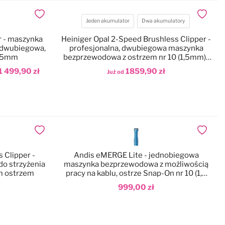
Dodaj do ulubionych
Dodaj do
Jeden akumulator
Dwa akumulatory
Akumulatory
er - maszynka
Heiniger Opal 2-Speed Brushless Clipper -
 dwubiegowa,
profesjonalna, dwubiegowa maszynka
0,5mm
bezprzewodowa z ostrzem nr 10 (1,5mm) i
walizką
1 499,90 zł
1859,90 zł
Już od
Dodaj do koszyka
Dodaj do ulubionych
Dodaj do
 Clipper -
Andis eMERGE Lite - jednobiegowa
o strzyżenia
maszynka bezprzewodowa z możliwością
ym ostrzem
pracy na kablu, ostrze Snap-On nr 10 (1,5
mm)
999,00 zł
Dodaj do koszyka