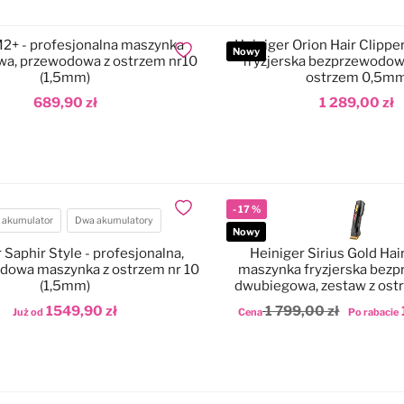
2+ - profesjonalna maszynka
Heiniger Orion Hair Clippe
Nowy
Dodaj do ulubionych
a, przewodowa z ostrzem nr10
fryzjerska bezprzewodow
(1,5mm)
ostrzem 0,5m
689,90 zł
1 289,00 zł
odaj do koszyka
Dodaj do koszyka
-
17
%
Dodaj do ulubionych
 akumulator
Dwa akumulatory
atory
Nowy
 Saphir Style - profesjonalna,
Heiniger Sirius Gold Hair
dowa maszynka z ostrzem nr 10
maszynka fryzjerska bez
(1,5mm)
dwubiegowa, zestaw z os
1549,90 zł
1 799,00 zł
Już od
Cena
Po rabacie
odaj do koszyka
Dodaj do koszyka