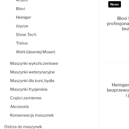
Nowy
Blovi
Heiniger
Blovi
profesjona
Joyzze
bez
Show Tech
Thrive
Wahl (dawniej Moser)
D
Maszynki wykończeniowe
Maszynki weterynaryjne
Maszynki dla koni, bydła
Heiniger
Maszynki fryzjerskie
bezprzewo
i
Części zamienne
Akcesoria
Konserwacja maszynek
D
Ostrza do maszynek