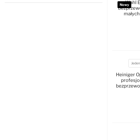
Wahl E
Nowy
bezprzew
małych
D
Jeden
Akumul
Heiniger O
profesj
bezprzewo
D