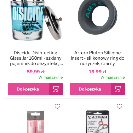
Disicide Disinfecting
Artero Pluton Silicone
Glass Jar 160ml - szklany
Insert - silikonowy ring do
pojemnik do dezynfekcji
nożyczek, czarny
narzędzi i akcesoriów,
59,99 zł
19,99 zł
mały
W magazynie
W magazynie
Dodaj do ulubionych
Dodaj do