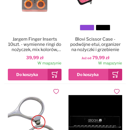
Części zamienne
Heiniger
Ehaso
Geib
Akcesoria
Joyzze
Excalibur Shears
Gotta Solingen
Kolor
Jargem Finger Inserts
Blovi Scissor Case -
Konserwacja maszynek
Kenchii
Geib
Groom Professional
10szt. - wymienne ringi do
podwójne etui, organizer
nożyczek, mix kolorów,
na nożyczki i grzebienie
zestaw
39,99 zł
79,99 zł
Już od
Oster
Gotta Solingen
Henbor
W magazynie
W magazynie
Show Tech
Groom Professional
Kenchii
Thrive
Henbor
Jargem
Dodaj do ulubionych
Dodaj do
Shernbao
Kenchii
Mars
Wahl (dawniej Moser)
Jargem
P&W