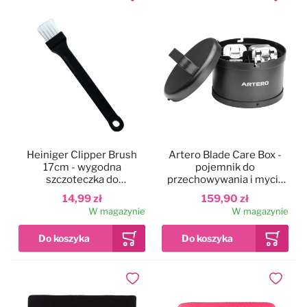
Dodaj do ulubionych
Dodaj do
Heiniger Clipper Brush
Artero Blade Care Box -
17cm - wygodna
pojemnik do
szczoteczka do
przechowywania i mycia
czyszczenia maszynek i
ostrzy do maszynek
14,99 zł
159,90 zł
ostrzy
W magazynie
W magazynie
Dodaj do ulubionych
Dodaj do