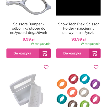
Mars
Pozostałe
P&W
Special One
Scissors Bumper -
Show Tech Plexi Scissor
odbojnik / stoper do
Holder - naścienny
nożyczek i degażówek
uchwyt na nożyczki
Pozostałe
Witte Rose Line
9,99 zł
93,99 zł
W magazynie
W magazynie
Special One
Yento
Witte Rose Line
Dodaj do ulubionych
Dodaj do
Yento