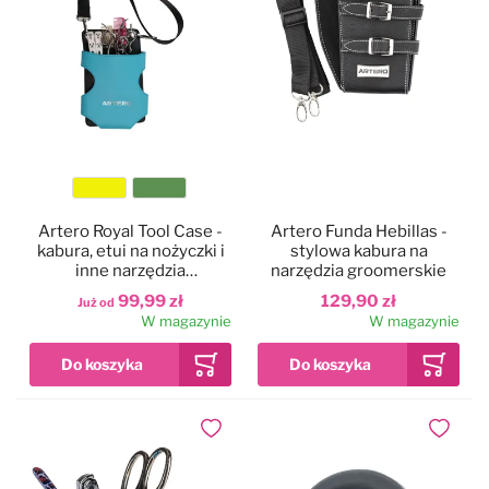
Kolor
Artero Royal Tool Case -
Artero Funda Hebillas -
kabura, etui na nożyczki i
stylowa kabura na
inne narzędzia
narzędzia groomerskie
groomerskie
99,99 zł
129,90 zł
Już od
W magazynie
W magazynie
Dodaj do ulubionych
Dodaj do