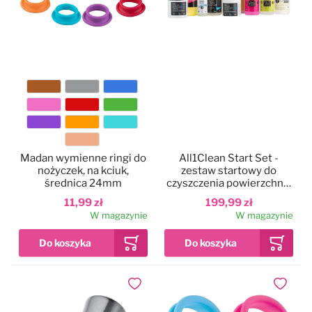
Kolor
Madan wymienne ringi do
All1Clean Start Set -
nożyczek, na kciuk,
zestaw startowy do
średnica 24mm
czyszczenia powierzchni i
wyposażenia
11,99 zł
199,99 zł
W magazynie
W magazynie
Dodaj do ulubionych
Dodaj do