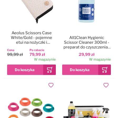
Aeolus Scissors Case
White/Gold - pojemne
All1Clean Hygienic
etui na nożyczki i
Scissor Cleaner 300ml -
grzebienie, dwie kieszenie
preparat do czyszczenia i
Cena
Po rabacie
konserwacji nożyczek,
99,99 zł
79,99 zł
29,99 zł
spray
W magazynie
W magazynie
Dodaj do ulubionych
Dodaj do