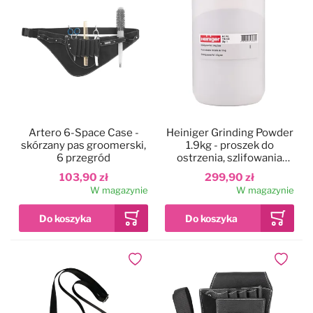
Artero 6-Space Case -
Heiniger Grinding Powder
skórzany pas groomerski,
1.9kg - proszek do
6 przegród
ostrzenia, szlifowania
ostrzy
103,90 zł
299,90 zł
W magazynie
W magazynie
Dodaj do ulubionych
Dodaj do