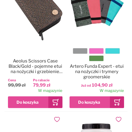
Kolor
Aeolus Scissors Case
Black/Gold - pojemne etui
Artero Funda Expert - etui
na nożyczki i grzebienie,
na nożyczki i trymery
dwie kieszenie
groomerskie
Cena
Po rabacie
99,99 zł
79,99 zł
104,90 zł
Już od
W magazynie
W magazynie
Dodaj do ulubionych
Dodaj do