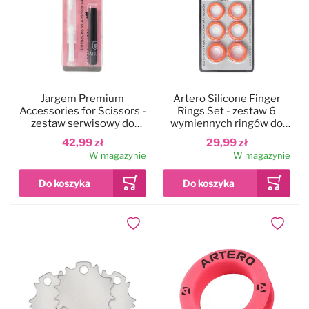
Jargem Premium
Artero Silicone Finger
Accessories for Scissors -
Rings Set - zestaw 6
zestaw serwisowy do
wymiennych ringów do
nożyczek groomerskich
nożyczek, pomarańczowe
42,99 zł
29,99 zł
W magazynie
W magazynie
Dodaj do ulubionych
Dodaj do