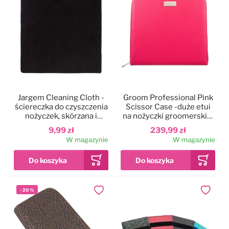
Jargem Cleaning Cloth -
Groom Professional Pink
ściereczka do czyszczenia
Scissor Case -duże etui
nożyczek, skórzana i
na nożyczki groomerskie,
delikatna
na 5 par nożyczek, różowe
9,99 zł
239,99 zł
W magazynie
W magazynie
-
20
%
Dodaj do ulubionych
Dodaj do