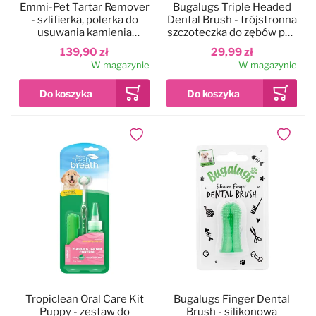
Emmi-Pet Tartar Remover
Bugalugs Triple Headed
- szlifierka, polerka do
Dental Brush - trójstronna
usuwania kamienia
szczoteczka do zębów psa
nazębnego u zwierząt
i kota
139,90 zł
29,99 zł
W magazynie
W magazynie
Dodaj do ulubionych
Dodaj do
Tropiclean Oral Care Kit
Bugalugs Finger Dental
Puppy - zestaw do
Brush - silikonowa