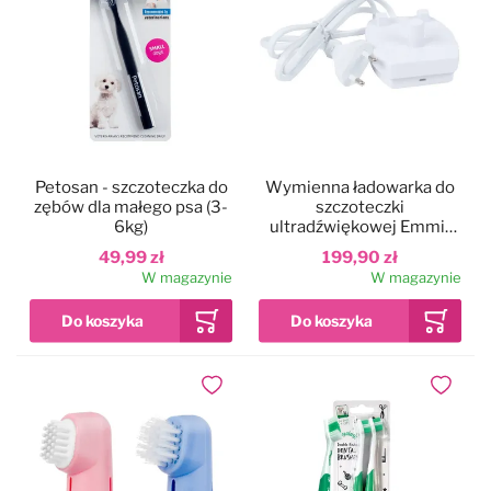
Petosan - szczoteczka do
Wymienna ładowarka do
zębów dla małego psa (3-
szczoteczki
6kg)
ultradźwiękowej Emmi-
Pet
49,99 zł
199,90 zł
W magazynie
W magazynie
Dodaj do ulubionych
Dodaj do