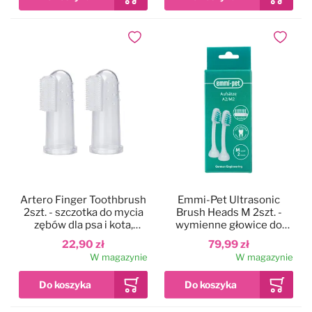
Dodaj do ulubionych
Dodaj do
Artero Finger Toothbrush
Emmi-Pet Ultrasonic
2szt. - szczotka do mycia
Brush Heads M 2szt. -
zębów dla psa i kota,
wymienne głowice do
nakładka na palec
szczoteczki
22,90 zł
79,99 zł
ultradźwiękowej dla psa,
W magazynie
W magazynie
duże