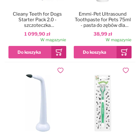
Cleany Teeth for Dogs
Emmi-Pet Ultrasound
Starter Pack 2.0 -
Toothpaste for Pets 75ml
szczoteczka
- pasta do zębów dla
ultradźwiękowa dla psa,
zwierząt, do szczoteczki
1 099,90 zł
38,99 zł
do usuwania kamienia
ultradźwiękowej
W magazynie
W magazynie
nazębnego, model 2024
Dodaj do ulubionych
Dodaj do