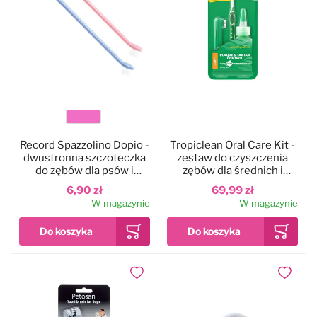
Kolor
Record Spazzolino Dopio -
Tropiclean Oral Care Kit -
dwustronna szczoteczka
zestaw do czyszczenia
do zębów dla psów i
zębów dla średnich i
kotów, szczeniąt i kociąt
dużych psów i kotów
6,90 zł
69,99 zł
W magazynie
W magazynie
Dodaj do ulubionych
Dodaj do