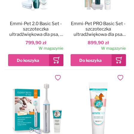
Emmi-Pet 2.0 Basic Set -
Emmi-Pet PRO Basic Set -
szczoteczka
szczoteczka
ultradźwiękowa dla psa, 2
ultradźwiękowa dla psa,
generacja
bezgłośna, zestaw z 2
799,90 zł
899,90 zł
końcówkami
W magazynie
W magazynie
Dodaj do ulubionych
Dodaj do