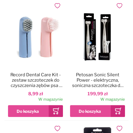
Dodaj do ulubionych
Dodaj do
Record Dental Care Kit -
Petosan Sonic Silent
zestaw szczoteczek do
Power - elektryczna,
czyszczenia zębów psa i
soniczna szczoteczka do
kota
zębów dla psa, z podwójną
8,99 zł
199,99 zł
głowicą
W magazynie
W magazynie
Dodaj do ulubionych
Dodaj do