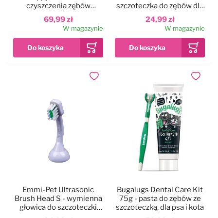
czyszczenia zębów
szczoteczka do zębów dla
szczeniąt
psa i kota, zakładana na
69,99 zł
24,99 zł
palec
W magazynie
W magazynie
Dodaj do ulubionych
Dodaj do
Emmi-Pet Ultrasonic
Bugalugs Dental Care Kit
Brush Head S - wymienna
75g - pasta do zębów ze
głowica do szczoteczki
szczoteczką, dla psa i kota
ultradźwiękowej, mała