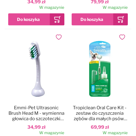
34,99 zł
79,99 zł
W magazynie
W magazynie
Dodaj do ulubionych
Dodaj do
Emmi-Pet Ultrasonic
Tropiclean Oral Care Kit -
Brush Head M - wymienna
zestaw do czyszczenia
głowica do szczoteczki
zębów dla małych psów i
ultradźwiękowej, duża
kotów
34,99 zł
69,99 zł
W magazynie
W magazynie