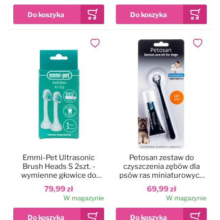
Dodaj do ulubionych
Dodaj do
Emmi-Pet Ultrasonic
Petosan zestaw do
Brush Heads S 2szt. -
czyszczenia zębów dla
wymienne głowice do
psów ras miniaturowych
szczoteczki
(do 3kg)
79,99 zł
69,99 zł
ultradźwiękowej, małe
W magazynie
W magazynie