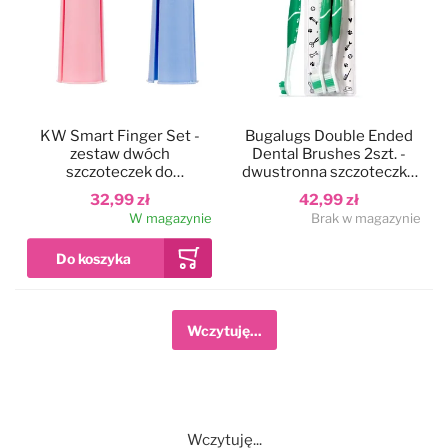
KW Smart Finger Set -
Bugalugs Double Ended
zestaw dwóch
Dental Brushes 2szt. -
szczoteczek do
dwustronna szczoteczka
czyszczenia zębów psa i
do zębów psa i kota
32,99 zł
42,99 zł
kota, nakładane na palec
W magazynie
Brak w magazynie
Wczytuję...
Wczytuję...