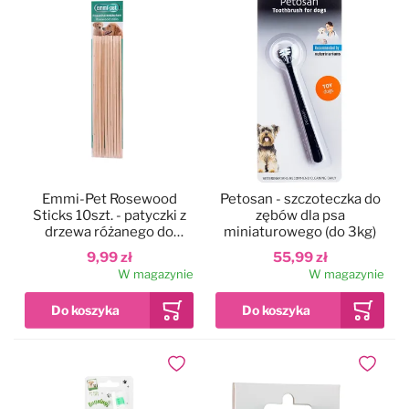
Emmi-Pet Rosewood
Petosan - szczoteczka do
Sticks 10szt. - patyczki z
zębów dla psa
drzewa różanego do
miniaturowego (do 3kg)
usuwania osadu i
9,99 zł
55,99 zł
kamienia nazębnego
W magazynie
W magazynie
Dodaj do ulubionych
Dodaj do