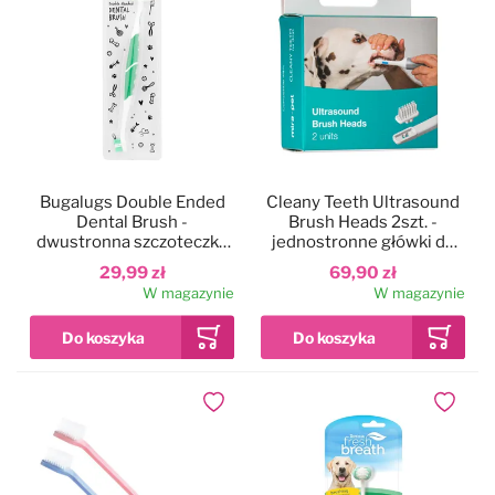
Bugalugs Double Ended
Cleany Teeth Ultrasound
Dental Brush -
Brush Heads 2szt. -
dwustronna szczoteczka
jednostronne główki do
do zębów psa i kota
szczoteczki
29,99 zł
69,90 zł
ultradźwiękowej
W magazynie
W magazynie
Dodaj do ulubionych
Dodaj do