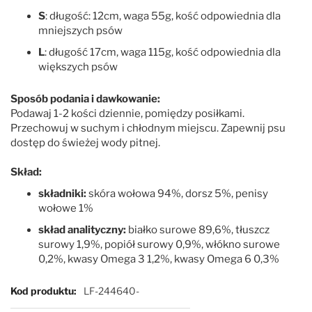
S
: długość: 12cm, waga 55g, kość odpowiednia dla
mniejszych psów
L
: długość 17cm, waga 115g, kość odpowiednia dla
większych psów
Sposób podania i dawkowanie:
Podawaj 1-2 kości dziennie, pomiędzy posiłkami.
Przechowuj w suchym i chłodnym miejscu. Zapewnij psu
dostęp do świeżej wody pitnej.
Skład:
składniki:
skóra wołowa 94%, dorsz 5%, penisy
wołowe 1%
skład analityczny:
białko surowe 89,6%, tłuszcz
surowy 1,9%, popiół surowy 0,9%, włókno surowe
0,2%, kwasy Omega 3 1,2%, kwasy Omega 6 0,3%
Więcej informacji
Kod produktu
LF-244640-