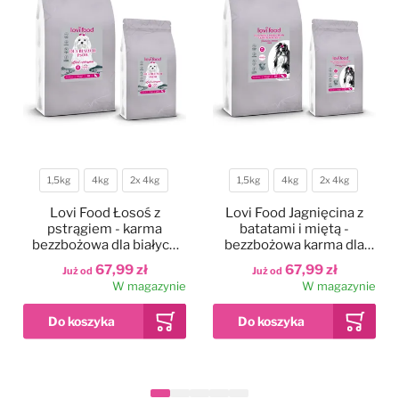
1,5kg
4kg
2x 4kg
1,5kg
4kg
2x 4kg
Waga
Waga
Lovi Food Łosoś z
Lovi Food Jagnięcina z
pstrągiem - karma
batatami i miętą -
bezzbożowa dla białych
bezzbożowa karma dla
psów małych ras, z
psów małych ras z
67,99 zł
67,99 zł
Już od
Już od
batatami i szparagami
problemem łzawiących
W magazynie
W magazynie
oczu