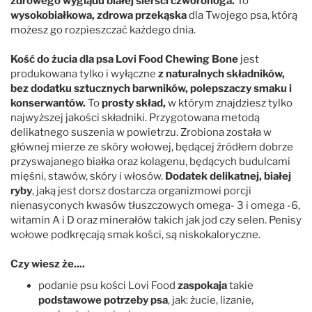
zdrowego wyglądu białej sierści czworonoga.
To
wysokobiałkowa, zdrowa przekąska
dla Twojego psa, którą
możesz go rozpieszczać każdego dnia.
Kość do żucia dla psa Lovi Food Chewing Bone
jest
produkowana tylko i wyłączne
z naturalnych składników,
bez dodatku sztucznych barwników, polepszaczy smaku i
konserwantów.
To
prosty skład,
w którym znajdziesz tylko
najwyższej jakości składniki. Przygotowana metodą
delikatnego suszenia w powietrzu. Zrobiona została w
głównej mierze ze skóry wołowej, będącej źródłem dobrze
przyswajanego białka oraz kolagenu, będących budulcami
mięśni, stawów, skóry i włosów.
Dodatek delikatnej, białej
ryby
, jaką jest dorsz dostarcza organizmowi porcji
nienasyconych kwasów tłuszczowych omega- 3 i omega -6,
witamin A i D oraz minerałów takich jak jod czy selen. Penisy
wołowe podkręcają smak kości, są niskokaloryczne.
Czy wiesz że....
podanie psu kości Lovi Food
zaspokaja
takie
podstawowe potrzeby psa
, jak: żucie, lizanie,