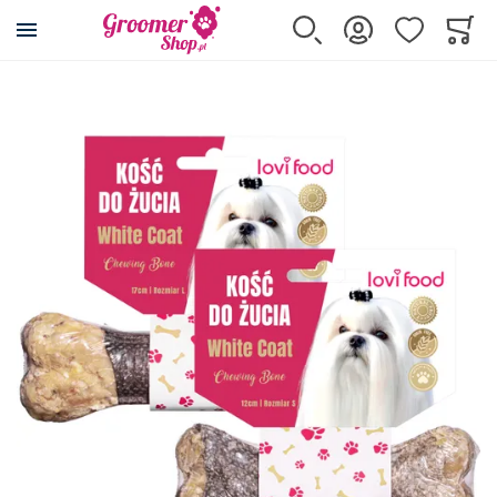
Przejdź na stronę główną
Szukaj
Zaloguj się
Ulubione
Koszy
Minicar
Przejdź na koniec galerii