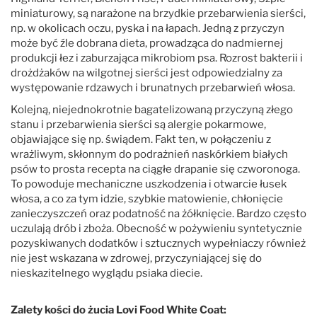
miniaturowy, są narażone na brzydkie przebarwienia sierści,
np. w okolicach oczu, pyska i na łapach. Jedną z przyczyn
może być źle dobrana dieta, prowadząca do nadmiernej
produkcji łez i zaburzająca mikrobiom psa. Rozrost bakterii i
drożdżaków na wilgotnej sierści jest odpowiedzialny za
występowanie rdzawych i brunatnych przebarwień włosa.
Kolejną, niejednokrotnie bagatelizowaną przyczyną złego
stanu i przebarwienia sierści są alergie pokarmowe,
objawiające się np. świądem. Fakt ten, w połączeniu z
wrażliwym, skłonnym do podrażnień naskórkiem białych
psów to prosta recepta na ciągłe drapanie się czworonoga.
To powoduje mechaniczne uszkodzenia i otwarcie łusek
włosa, a co za tym idzie, szybkie matowienie, chłonięcie
zanieczyszczeń oraz podatność na żółknięcie. Bardzo często
uczulają drób i zboża. Obecność w pożywieniu syntetycznie
pozyskiwanych dodatków i sztucznych wypełniaczy również
nie jest wskazana w zdrowej, przyczyniającej się do
nieskazitelnego wyglądu psiaka diecie.
Zalety kości do żucia Lovi Food White Coat: