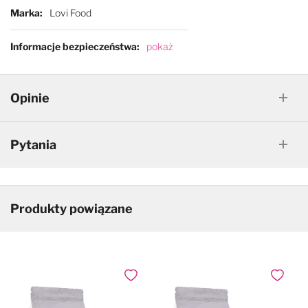
Marka
Lovi Food
Informacje bezpieczeństwa
pokaż
Opinie
Pytania
Produkty powiązane
Dodaj do ulubionych
Dodaj do