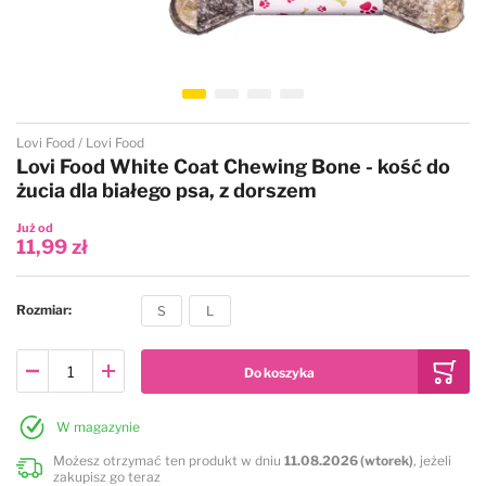
Przejdź na początek galerii
Lovi Food
Lovi Food
Lovi Food White Coat Chewing Bone - kość do
żucia dla białego psa, z dorszem
Już od
11,99 zł
Rozmiar
S
L
W magazynie
Możesz otrzymać ten produkt w dniu
11.08.2026 (wtorek)
, jeżeli
zakupisz go teraz