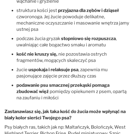
wąchanie i gryzienie
struktura kości jest
przyjazna dla zębów i dziąseł
czworonoga. Jej żucie powoduje delikatne,
mechaniczne oczyszczanie i masowanie wnętrza jamy
ustnej psa
podczas żucia gryzak
stopniowo się rozpuszcza
,
uwalniając całe
bogactwo smaku i aromatu
kość nie kruszy się,
nie pozostawia ostrych
fragmentów, mogących skaleczyć psa
żucie
uspokaja i relaksuje psa
, zapewnia mu
pasjonujące zajęcie przez dłuższy czas
podawanie psu smacznej przekąski pomaga
zbudować więź
pomiędzy opiekunem z psem, opartą
na zaufaniu i miłości
Zastanawiasz się, jak taka kość do żucia może wpłynąć na
biały kolor sierści Twojego psa?
Psy białych ras, takich jak np: Maltańczyk, Bolończyk, West
Highland Terrier, Bichon Frise, Pudel miniaturowy, Szpic