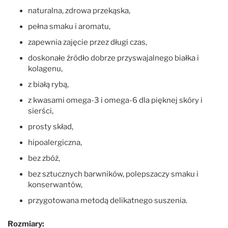
naturalna, zdrowa przekąska,
pełna smaku i aromatu,
zapewnia zajęcie przez długi czas,
doskonałe źródło dobrze przyswajalnego białka i
kolagenu,
z białą rybą,
z kwasami omega-3 i omega-6 dla pięknej skóry i
sierści,
prosty skład,
hipoalergiczna,
bez zbóż,
bez sztucznych barwników, polepszaczy smaku i
konserwantów,
przygotowana metodą delikatnego suszenia.
Rozmiary: