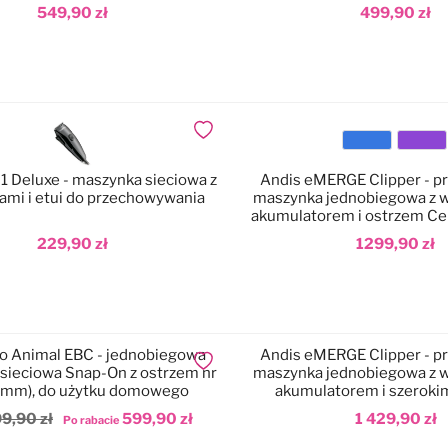
549,90 zł
499,90 zł
Dodaj do ulubionych
Kolor
1 Deluxe - maszynka sieciowa z
Andis eMERGE Clipper - p
ami i etui do przechowywania
maszynka jednobiegowa z
akumulatorem i ostrzem Ce
10 (1,5mm)
229,90 zł
1299,90 zł
Dodaj do koszyka
o Animal EBC - jednobiegowa
Andis eMERGE Clipper - p
Dodaj do ulubionych
sieciowa Snap-On z ostrzem nr
maszynka jednobiegowa z
,5mm), do użytku domowego
akumulatorem i szeroki
CeramicEdge nr 30 (
9,90 zł
599,90 zł
1 429,90 zł
Po rabacie