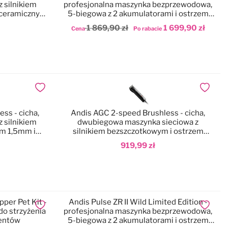
 silnikiem
profesjonalna maszynka bezprzewodowa,
 ceramicznym
5-biegowa z 2 akumulatorami i ostrzem
CeramicEdge nr 10 (1,5mm)
1 869,90 zł
1 699,90 zł
Cena
Po rabacie
Dodaj do koszyka
Dodaj do ulubionych
Dodaj do
ss - cicha,
Andis AGC 2-speed Brushless - cicha,
 silnikiem
dwubiegowa maszynka sieciowa z
m 1,5mm i
silnikiem bezszczotkowym i ostrzem
ek
ceramicznym nr 10 (1,5mm)
919,99 zł
Dodaj do koszyka
pper Pet Kit -
Andis Pulse ZR II Wild Limited Edition -
Dodaj do ulubionych
Dodaj do
o strzyżenia
profesjonalna maszynka bezprzewodowa,
mentów
5-biegowa z 2 akumulatorami i ostrzem