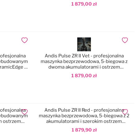
CeramicEdge nr 10 (1,5mm)
1 879,00 zł
Dodaj do koszyka
Dodaj do ulubionych
Dodaj do
rofesjonalna
Andis Pulse ZR II Vet - profesjonalna
 wbudowanym
maszynka bezprzewodowa, 5-biegowa z
ramicEdge nr
dwoma akumulatorami i ostrzem
CeramicEdge nr 40 (0,25mm)
1 879,00 zł
Dodaj do koszyka
rofesjonalna
Andis Pulse ZR II Red - profesjonalna
Dodaj do ulubionych
Dodaj do
 wbudowanym
maszynka bezprzewodowa, 5-biegowa z 2
m ostrzem
akumulatorami i szerokim ostrzem
0,5mm)
CeramicEdge nr 30 (0,5mm)
1 879,90 zł