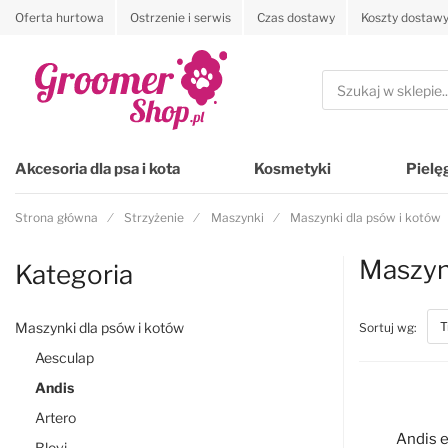
Oferta hurtowa
Ostrzenie i serwis
Czas dostawy
Koszty dostaw
Przejdź na stronę główną
Szukaj
Akcesoria dla psa i kota
Kosmetyki
Pielę
Strona główna
Strzyżenie
Maszynki
Maszynki dla psów i kotów
Maszyn
Kategoria
Maszynki dla psów i kotów
top
Sortuj wg:
Aesculap
Andis
Artero
Andis 
Blovi