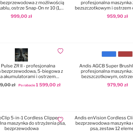
 bezprzewodowa z możliwością
profesjonalna maszynka z
kablu, ostrze Snap-On nr 10 (1,5
bezszczotkowym i ostrzem
mm)
1,5mm
999,00 zł
959,90 zł
odaj do koszyka
Dodaj do koszyka
Dodaj do ulubionych
Kolor
 Pulse ZR II - profesjonalna
Andis AGCB Super Brushle
 bezprzewodowa, 5-biegowa z
profesjonalna maszynka z
 akumulatorami i ostrzem
bezszczotkowym, ostrze
amicEdge nr 10 (1,5mm)
zestawem nasad
79,00 zł
1 599,00 zł
979,90 zł
Po rabacie
odaj do koszyka
Dodaj do koszyka
Clip 5-in-1 Cordless Clipper -
Andis enVision Cordless Cli
Dodaj do ulubionych
lna maszynka do strzyżenia psa,
bezprzewodowa maszynka d
bezprzewodowa
psa, zestaw 12 ele