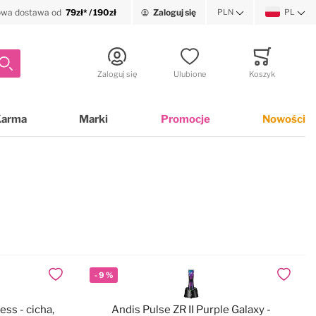
wa dostawa od
79zł* / 190zł
Zaloguj się
PLN
PL
Waluta
Język
Szukaj
Zaloguj się
Ulubione
Koszyk
Minicart
Karma
Marki
Promocje
Nowości
-
9
%
Dodaj do ulubionych
Dodaj do
ss - cicha,
Andis Pulse ZR II Purple Galaxy -