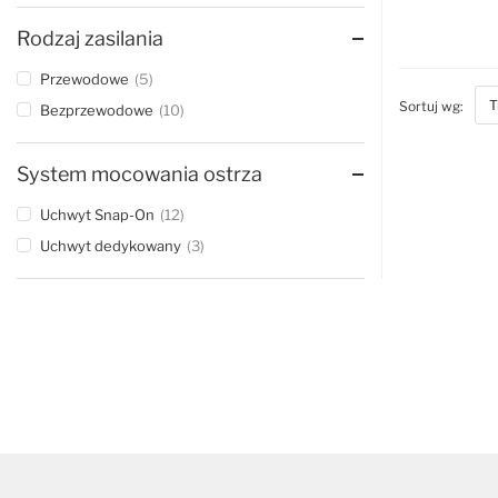
D
Rodzaj zasilania
Przewodowe
5
bott
Sortuj wg:
Bezprzewodowe
10
System mocowania ostrza
Uchwyt Snap-On
12
Uchwyt dedykowany
3