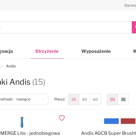
y
Darmo
gnacja
Strzyżenie
Wyposażenie
Andis
ki Andis
(15)
28
40
60
Pokaż:
Siatka
Lista
Dodaj do ulubionych
Kolor
eMERGE Lite - jednobiegowa
Andis AGCB Super Brushle