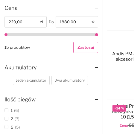
Cena
zł
Do
zł
Od
15 produktów
Zastosuj
Andis PM-
akcesori
Akumulatory
Jeden akumulator
Dwa akumulatory
Ilość biegów
Andis Pr
-
14
%
1
6
maszynka 
10 (1
2
3
69
Cena
5
5