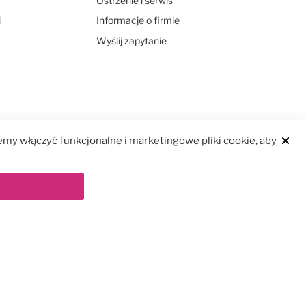
Ostrzenie i serwis
i
Informacje o firmie
Wyślij zapytanie
my włączyć funkcjonalne i marketingowe pliki cookie, aby
Clos