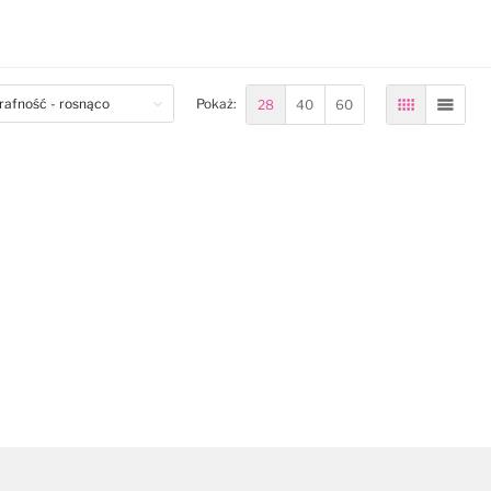
odaj do koszyka
Dodaj do koszyka
om
28
40
60
Pokaż:
Siatka
Lista