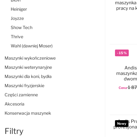
maszynka
pracy na 
Heiniger
Joyzze
Show Tech
D
Thrive
Wahl (dawniej Moser)
-
15
%
Maszynki wykończeniowe
Maszynki weterynaryjne
Andis
maszynka
Maszynki dla koni, bydła
dwoma
Cer
Maszynki fryzjerskie
1 8
Cena
Części zamienne
Akcesoria
D
Konserwacja maszynek
Andis Pro
Nowy
profesjona
Filtry