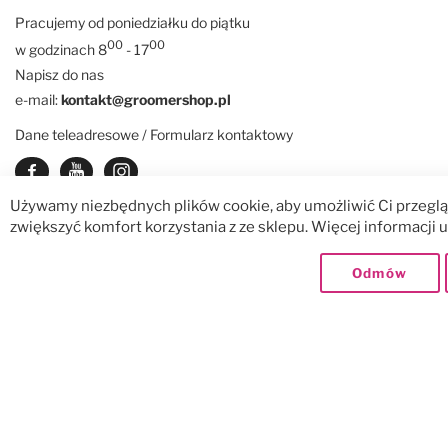
Pracujemy od poniedziałku do piątku
00
00
w godzinach 8
- 17
Napisz do nas
e-mail:
kontakt@groomershop.pl
Dane teleadresowe / Formularz kontaktowy
Zobacz nasz Facebook
Zobacz nasz kanał Youtube
See our instagram
Używamy niezbędnych plików cookie, aby umożliwić Ci przegląd
zwiększyć komfort korzystania z ze sklepu. Więcej informacji
© GroomerShop sp. z o.o.
Dostawy:
Odmów