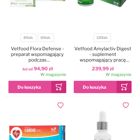
30tab.
60tab.
120tab.
Pojemność
Pojemność
Vetfood Flora Defense -
Vetfood Amylactiv Digest
preparat wspomagający
- suplement
podczas
wspomagający pracę
antybiotykoterapii,
przewodu pokarmowego,
94,90 zł
239,99 zł
Już od
biegunki, dla psa i kota
dla psa i kota
W magazynie
W magazynie
Dodaj do ulubionych
Dodaj do