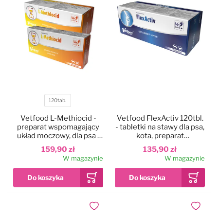
120tab.
Pojemność
Vetfood L-Methiocid -
Vetfood FlexActiv 120tbl.
preparat wspomagający
- tabletki na stawy dla psa,
układ moczowy, dla psa i
kota, preparat
kota
wspomagający aparat
159,90 zł
135,90 zł
ruchu
W magazynie
W magazynie
Dodaj do ulubionych
Dodaj do