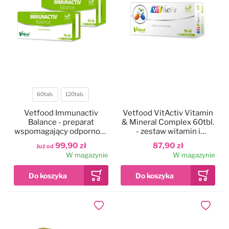
60tab.
120tab.
Pojemność
Vetfood Immunactiv
Vetfood VitActiv Vitamin
Balance - preparat
& Mineral Complex 60tbl.
wspomagający odporność
- zestaw witamin i
u zwierząt
minerałów dla psa i kota
99,90 zł
87,90 zł
Już od
W magazynie
W magazynie
Dodaj do ulubionych
Dodaj do