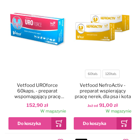
60tab.
120tab.
Pojemność
Vetfood UROforce
Vetfood NefroActiv -
60kaps. - preparat
preparat wspierający
wspomagający pracę
pracę nerek, dla psa i kota
układu moczowego psa,
152,90 zł
91,00 zł
Już od
kota i małych zwierząt
W magazynie
W magazynie
domowych