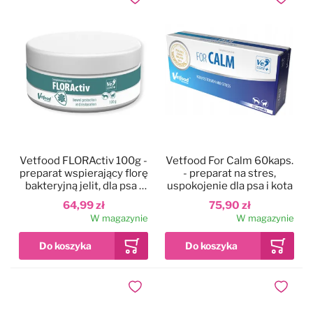
Dodaj do ulubionych
Dodaj do
Vetfood FLORActiv 100g -
Vetfood For Calm 60kaps.
preparat wspierający florę
- preparat na stres,
bakteryjną jelit, dla psa i
uspokojenie dla psa i kota
kota
64,99 zł
75,90 zł
W magazynie
W magazynie
Dodaj do ulubionych
Dodaj do