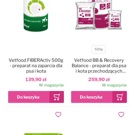
500g
Pojemność
Vetfood FIBERActiv 500g
Vetfood BB & Recovery
- preparat na zaparcia dla
Balance - preparat dla psa
psa i kota
i kota przechodzących
proces rekonwalescencji
139,90 zł
259,90 zł
W magazynie
W magazynie
Dodaj do ulubionych
Dodaj do