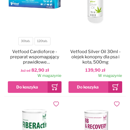
30tab.
120tab.
Pojemność
Vetfood Cardioforce -
Vetfood Silver Oil 30ml -
preparat wspomagający
olejek konopny dla psa i
prawidłowe
kota, 500mg
funkcjonowanie pracy
82,90 zł
139,90 zł
Już od
serca, dla psa, kota, fretek
W magazynie
W magazynie
i szczurów
Dodaj do ulubionych
Dodaj do