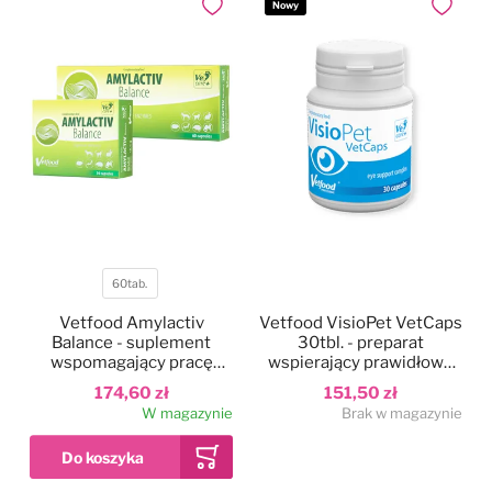
Nowy
Dodaj do ulubionych
Dodaj do
60tab.
Pojemność
Vetfood Amylactiv
Vetfood VisioPet VetCaps
Balance - suplement
30tbl. - preparat
wspomagający pracę
wspierający prawidłowe
przewodu pokarmowego,
funkcjonowanie narządu
174,60 zł
151,50 zł
dla psa, kota, gryzoni i
wzroku, dla psa i kota
W magazynie
Brak w magazynie
królików