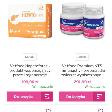
120tab.
120tab.
Pojemność
Pojemność
Vetfood Hepatoforce -
Vetfood Premium NTS
produkt wspomagający
Immunactiv - preparat dla
pracę i regenerację
zwierząt wyniszczonych
wątroby dla psa, kota,
chorobą nowotworową,
199,90 zł
291,99 zł
fretek i gryzoni
dla psa, kota, fretek i
W magazynie
W magazynie
szczurów