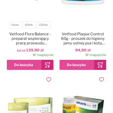
15tab.
60tab.
120tab.
Pojemność
Vetfood Flora Balance -
Vetfood Plaque Control
preparat wspierający
60g - proszek do higieny
pracę przewodu
jamy ustnej psa i kota,
pokarmowego psa
dodatek do karmy
139,90 zł
94,90 zł
Już od
W magazynie
W magazynie
Dodaj do ulubionych
Dodaj do