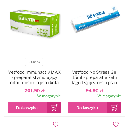
120kaps.
Pojemność
Vetfood Immunactiv MAX
Vetfood No Stress Gel
- preparat stymulujący
15ml - preparat w żelu
odporność dla psa i kota
łagodzący stres u psa i
kota
201,90 zł
94,90 zł
W magazynie
W magazynie
Dodaj do ulubionych
Dodaj do