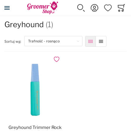
Przejdź na stronę główną
Szukaj
Zaloguj się
Ulubione
Koszy
Minicar
Greyhound
(1)
top
Sortuj wg:
Siatka
Lista
Dodaj do ulubionych
Greyhound Trimmer Rock