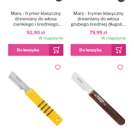
Mars - trymer klasyczny
Mars - trymer klasyczny
drewniany do włosa
drewniany do włosa
cienkiego i średniego
grubego średniej długości
(99M330)
oraz Terrierów (99M325)
92,90 zł
79,99 zł
W magazynie
W magazynie
Dodaj do ulubionych
Dodaj do