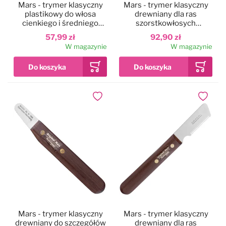
Mars - trymer klasyczny
Mars - trymer klasyczny
plastikowy do włosa
drewniany dla ras
cienkiego i średniego
szorstkowłosych
(99M430)
(99M324)
57,99 zł
92,90 zł
W magazynie
W magazynie
Dodaj do ulubionych
Dodaj do
Mars - trymer klasyczny
Mars - trymer klasyczny
drewniany do szczegółów
drewniany dla ras