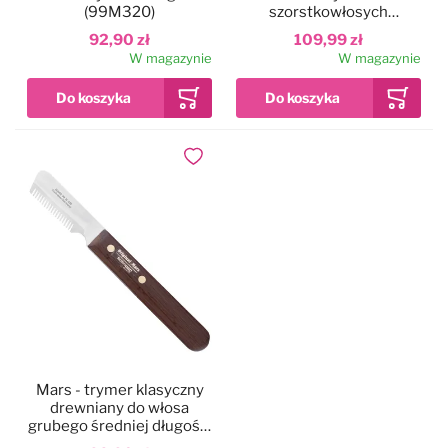
(99M320)
szorstkowłosych
(99M334), dla
92,90 zł
109,99 zł
leworęcznych
W magazynie
W magazynie
Dodaj do ulubionych
Mars - trymer klasyczny
drewniany do włosa
grubego średniej długości
(99M329)