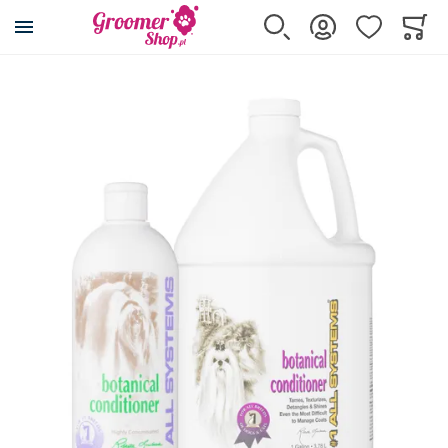
Przejdź na stronę główną
Szukaj
Zaloguj się
Ulubione
Koszy
Minicar
Przejdź na koniec galerii