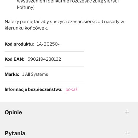
wysuszeniem delikatnie rozczesać zbitą sierść i
kołtuny)
Należy pamiętać aby suszyć i czesać sierść od nasady w
kierunku końcówek.
Więcej informacji
Kod produktu
1A-BC250-
Kod EAN
5902194288132
Marka
1 All Systems
Informacje bezpieczeństwa
pokaż
Opinie
Pytania