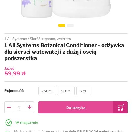
Przejdź na początek galerii
1 All Systems
Sierść kręcona, wełnista
1 All Systems Botanical Conditioner - odżywka
dla sierści watowatej i z dużą ilością
podszerstka
Już od
59,99 zł
Pojemność
250ml
500ml
3,8L
W magazynie
Możesz otrzymać ten produkt w dniu
08.08.2026 (sobota)
, jeżeli