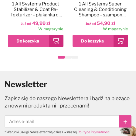
1 All Systems Product
1 All Systems Super
Stabilizer & Coat Re-
Cleaning & Conditioning
Texturizer - płukanka do
Shampoo - szampon
oczyszczenia i regeneracji
wzmacniający sierść dla
49,99 zł
54,90 zł
Już od
Już od
sierści
szczeniąt i psów
W magazynie
W magazynie
wrażliwych
Newsletter
Zapisz się do naszego Newslettera i bądź na bieżąco
z nowymi produktami i przecenami!
Subs
* Warunki usługi Newsletter znajdziesz w naszej
Polityce Prywatności