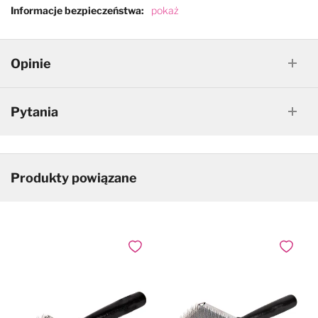
Informacje bezpieczeństwa
pokaż
Opinie
Pytania
Produkty powiązane
Dodaj do ulubionych
Dodaj do