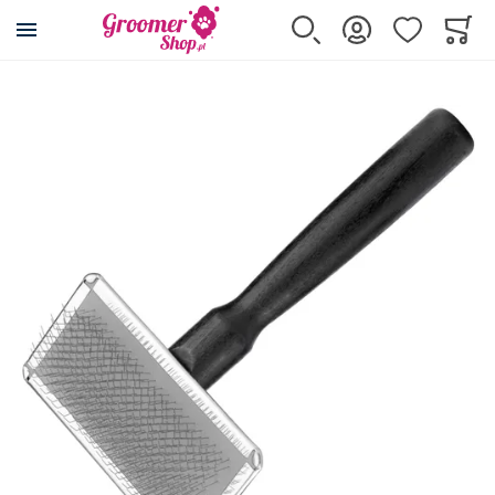
Przejdź na stronę główną
Szukaj
Zaloguj się
Ulubione
Koszy
Minicar
Przejdź na koniec galerii