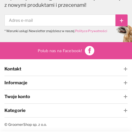
z nowymi produktami i przecenami!
Subs
* Warunki usługi Newsletter znajdziesz w naszej
Polityce Prywatności
Polub nas na Facebook!
Kontakt
Informacje
Twoje konto
Kategorie
© GroomerShop sp. z o.o.