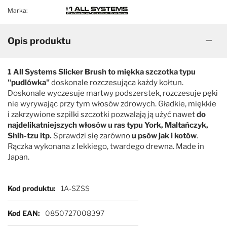
Marka:
Opis produktu
1 All Systems Slicker Brush to miękka szczotka typu
"pudlówka"
doskonale rozczesująca każdy kołtun.
Doskonale wyczesuje martwy podszerstek, rozczesuje pęki
nie wyrywając przy tym włosów zdrowych. Gładkie, miękkie
i zakrzywione szpilki szczotki pozwalają ją użyć nawet
do
najdelikatniejszych włosów u ras typu York, Maltańczyk,
Shih-tzu itp.
Sprawdzi się zarówno
u psów jak i kotów
.
Rączka wykonana z lekkiego, twardego drewna. Made in
Japan.
Więcej informacji
Kod produktu
1A-SZSS
Kod EAN
0850727008397