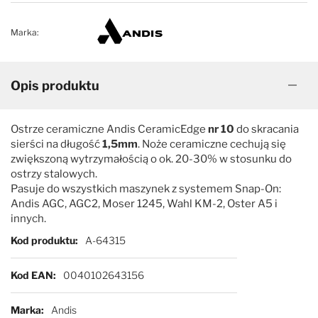
Marka:
Opis produktu
Ostrze ceramiczne Andis CeramicEdge
nr 10
do skracania
sierści na długość
1,5mm
. Noże ceramiczne cechują się
zwiększoną wytrzymałością o ok. 20-30% w stosunku do
ostrzy stalowych.
Pasuje do wszystkich maszynek z systemem Snap-On:
Andis AGC, AGC2, Moser 1245, Wahl KM-2, Oster A5 i
innych.
Więcej informacji
Kod produktu
A-64315
Kod EAN
0040102643156
Marka
Andis