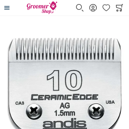
Przejdź na stronę główną
Szukaj
Zaloguj się
Ulubione
Koszy
Minicar
Przejdź na koniec galerii