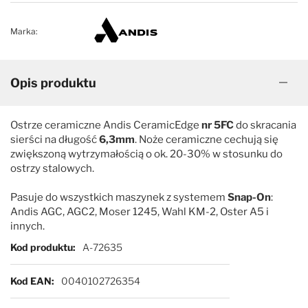
Marka:
Opis produktu
Ostrze ceramiczne Andis CeramicEdge
nr 5FC
do skracania
sierści na długość
6,3mm
. Noże ceramiczne cechują się
zwiększoną wytrzymałością o ok. 20-30% w stosunku do
ostrzy stalowych.
Pasuje do wszystkich maszynek z systemem
Snap-On
:
Andis AGC, AGC2, Moser 1245, Wahl KM-2, Oster A5 i
innych.
Więcej informacji
Kod produktu
A-72635
Kod EAN
0040102726354