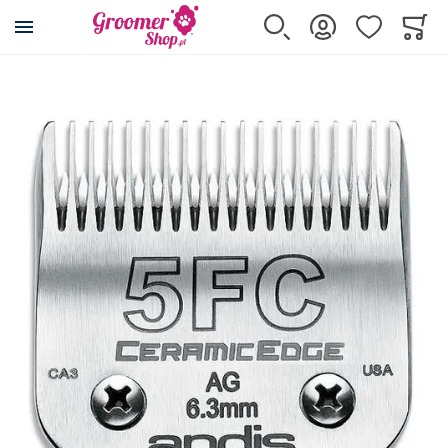
Przejdź na stronę główną
Szukaj
Zaloguj się
Ulubione
Koszy
Minicar
Przejdź na koniec galerii