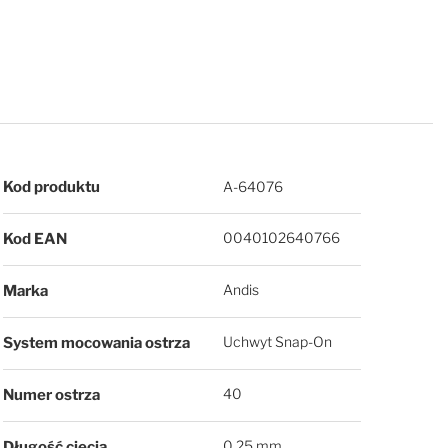
Więcej informacji
Kod produktu
A-64076
0040102640766
Kod EAN
Andis
Marka
Uchwyt Snap-On
System mocowania ostrza
40
Numer ostrza
0,25 mm
Długość cięcia