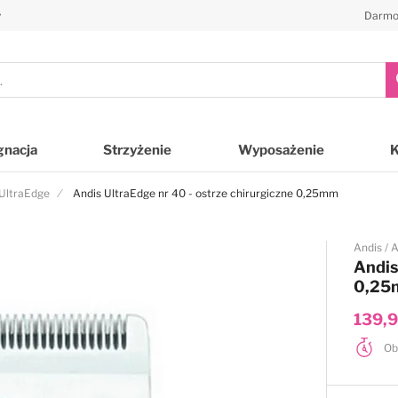
y
Darmo
gnacja
Strzyżenie
Wyposażenie
UltraEdge
Andis UltraEdge nr 40 - ostrze chirurgiczne 0,25mm
Andis
A
Andis
0,2
139,9
Ob