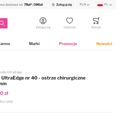
wa dostawa od
79zł* / 190zł
Zaloguj się
PLN
PL
Waluta
Język
Szukaj
Zaloguj się
Ulubione
Koszyk
Minicart
Karma
Marki
Promocje
Nowości
ndis UltraEdge
 UltraEdge nr 40 - ostrze chirurgiczne
5mm
0 zł
licz ratę!