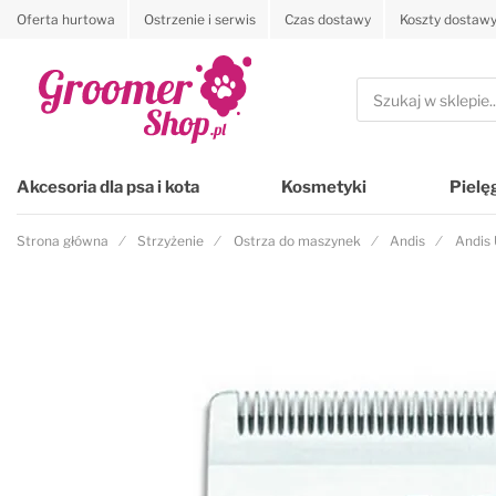
Oferta hurtowa
Ostrzenie i serwis
Czas dostawy
Koszty dostaw
Przejdź na stronę główną
Szukaj
Akcesoria dla psa i kota
Kosmetyki
Pielę
Strona główna
Strzyżenie
Ostrza do maszynek
Andis
Andis 
Przejdź na koniec galerii