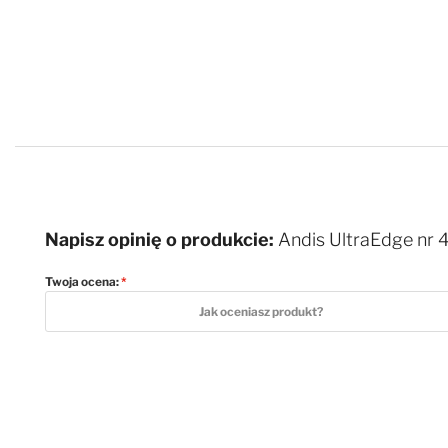
Napisz opinię o produkcie:
Andis UltraEdge nr 
Twoja ocena:
1 star
2 stars
3 stars
4 stars
5 stars
Jak oceniasz produkt?