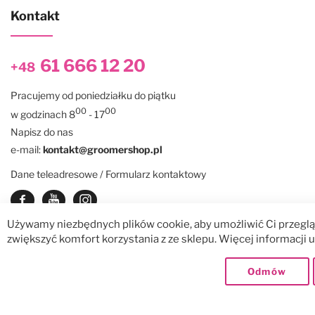
Kontakt
61 666 12 20
+48
Pracujemy od poniedziałku do piątku
00
00
w godzinach 8
- 17
Napisz do nas
e-mail:
kontakt@groomershop.pl
Dane teleadresowe / Formularz kontaktowy
Zobacz nasz Facebook
Zobacz nasz kanał Youtube
See our instagram
Używamy niezbędnych plików cookie, aby umożliwić Ci przegląd
zwiększyć komfort korzystania z ze sklepu. Więcej informacji
© GroomerShop sp. z o.o.
Dostawy:
Odmów