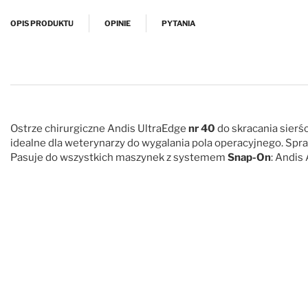
Przejdź na początek galerii
OPIS PRODUKTU
OPINIE
PYTANIA
Ostrze chirurgiczne Andis UltraEdge
nr 40
do skracania sierś
idealne dla weterynarzy do wygalania pola operacyjnego. Spra
Pasuje do wszystkich maszynek z systemem
Snap-On
: Andis