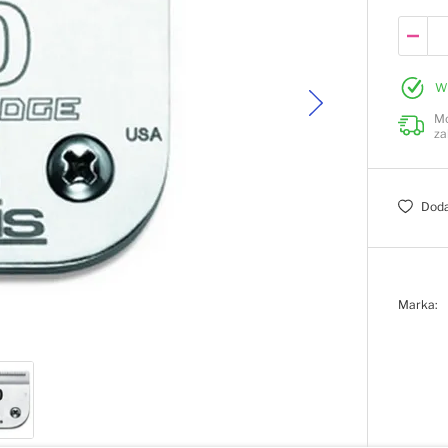
W
Mo
za
Doda
Marka: