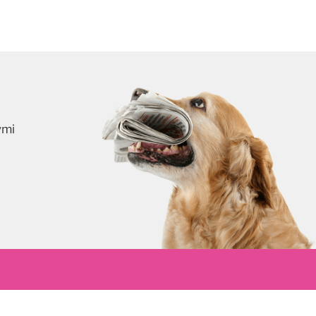
ymi
skrybuj