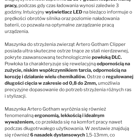
pracy,
podczas gdy czas ładowania wynosi zaledwie 3
godziny. Intuicyjny
wyświetlacz LED
na bieżąco informuje o
prędkości obrotów silnika oraz poziomie naładowania
baterii, co pozwala na optymalne zarządzanie pracą
urządzenia.
Maszynka do strzyżenia zwierząt Artero Gotham Clipper
posiada ultra skuteczne ostrze tnące ze stali nierdzewnej,
pokryte zaawansowaną technologicznie
powłoką DLC.
Powłoka ta charakteryzuje się rewelacyjną
odpornością na
zużycie, niskim współczynnikiem tarcia, odpornością na
korozję i działanie wielu chemikaliów.
Ostrze o
regulowanej
długości cięcia w zakresie od 0,8 do 2mm,
umożliwia
precyzyjne dopasowanie do potrzeb strzyżenia różnych ras
i stylizacji.
Maszynka Artero Gotham wyróżnia się również
fenomenalną
ergonomią, lekkością i idealnym
wyważeniem,
co przekłada się na komfort pracy nawet
podczas długotrwałego użytkowania. W zestawie znajdują
się również
6 nasadek dystansowych
1,5-13mm, co