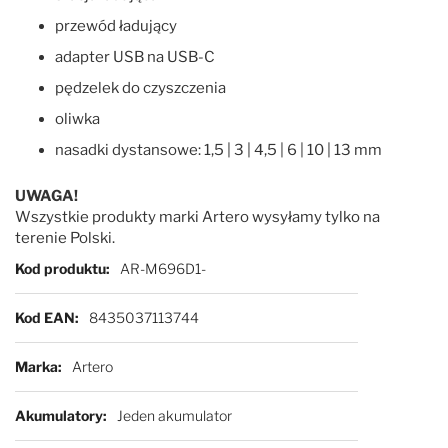
przewód ładujący
adapter USB na USB-C
pędzelek do czyszczenia
oliwka
nasadki dystansowe: 1,5 | 3 | 4,5 | 6 | 10 | 13 mm
UWAGA!
Wszystkie produkty marki Artero wysyłamy tylko na
terenie Polski.
Więcej informacji
Kod produktu
AR-M696D1-
Kod EAN
8435037113744
Marka
Artero
Akumulatory
Jeden akumulator