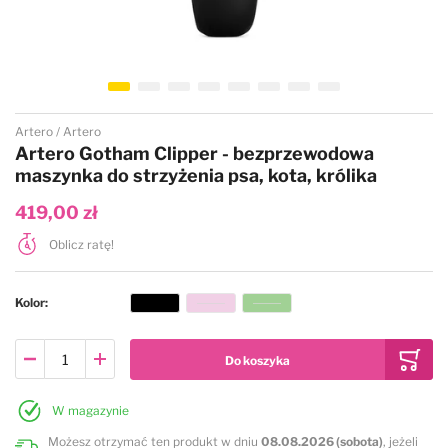
Przejdź na początek galerii
Artero
Artero
Artero Gotham Clipper - bezprzewodowa
maszynka do strzyżenia psa, kota, królika
419,00 zł
Oblicz ratę!
Kolor
W magazynie
Możesz otrzymać ten produkt w dniu
08.08.2026 (sobota)
, jeżeli