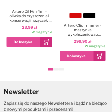
Artero Oil Pen 4ml -
oliwka do czyszczenia i
Kolor
konserwacji nożyczek i
ostrzy, w pisaku z
Artero Clic Trimmer -
23,99 zł
pędzelkiem
maszynka
W magazynie
wykończeniowa z
ostrzem chromowanym
299,90 zł
W magazynie
Newsletter
Zapisz się do naszego Newslettera i bądź na bieżąco
z nowymi produktami i przecenami!