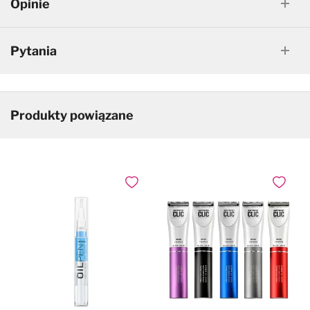
Opinie
Pytania
Produkty powiązane
Dodaj do ulubionych
Dodaj do