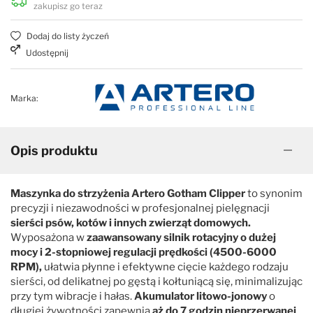
zakupisz go teraz
Dodaj do listy życzeń
Udostępnij
Marka:
Opis produktu
Maszynka do strzyżenia Artero Gotham Clipper
to synonim
precyzji i niezawodności w profesjonalnej pielęgnacji
sierści psów, kotów i innych zwierząt domowych.
Wyposażona w
zaawansowany silnik rotacyjny o dużej
mocy i 2-stopniowej regulacji prędkości (4500-6000
RPM),
ułatwia płynne i efektywne cięcie każdego rodzaju
sierści, od delikatnej po gęstą i kołtuniącą się, minimalizując
przy tym wibracje i hałas.
Akumulator litowo-jonowy
o
długiej żywotności zapewnia
aż do 7 godzin nieprzerwanej