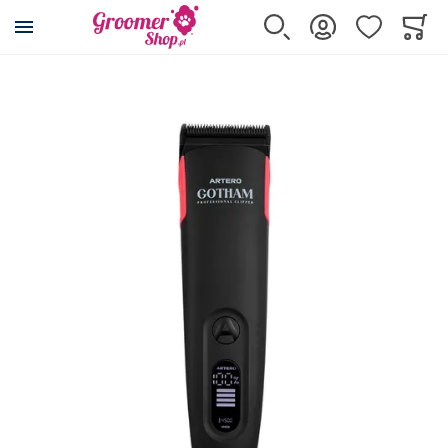
Przejdź na stronę główną
Szukaj
Zaloguj się
Ulubione
Koszy
Minicar
Przejdź na koniec galerii