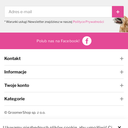
Subs
* Warunki usługi Newsletter znajdziesz w naszej
Polityce Prywatności
Polub nas na Facebook!
Kontakt
Informacje
Twoje konto
Kategorie
© GroomerShop sp. z o.o.
Używamy niezbędnych plików cookie, aby umożliwić Ci