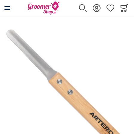
Przejdź na stronę główną
Szukaj
Zaloguj się
Ulubione
Koszy
Minicar
Przejdź na koniec galerii