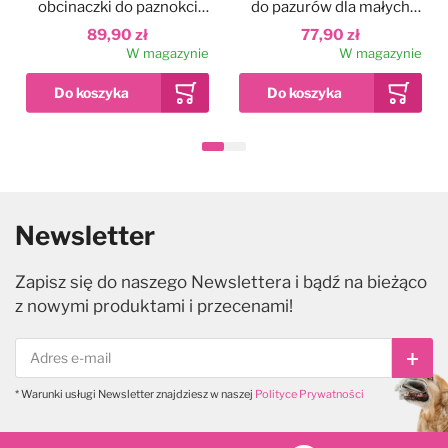
obcinaczki do paznokci
do pazurów dla małych
dla średnich i dużych
psów i kotów
89,90 zł
77,90 zł
psów i kotów
W magazynie
W magazynie
Newsletter
Zapisz się do naszego Newslettera i bądź na bieżąco
z nowymi produktami i przecenami!
Subs
* Warunki usługi Newsletter znajdziesz w naszej
Polityce Prywatności