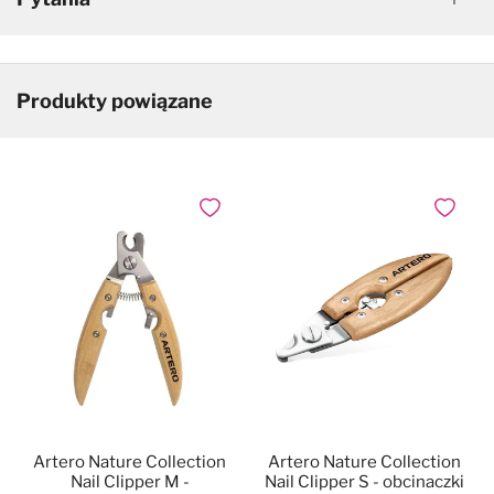
Produkty powiązane
Dodaj do ulubionych
Dodaj do
Artero Nature Collection
Artero Nature Collection
Nail Clipper M -
Nail Clipper S - obcinaczki