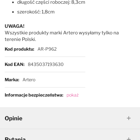
długość części roboczej: 8,3cm
szerokość: 1,8cm
UWAGA!
Wszystkie produkty marki Artero wysyłamy tylko na
terenie Polski.
Więcej informacji
Kod produktu
AR-P962
Kod EAN
8435037193630
Marka
Artero
Informacje bezpieczeństwa
pokaż
Opinie
Pytania