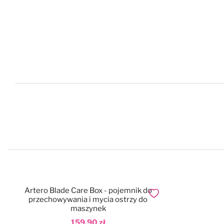
Artero Blade Care Box - pojemnik do
Dodaj do ulubionych
przechowywania i mycia ostrzy do
maszynek
159,90 zł