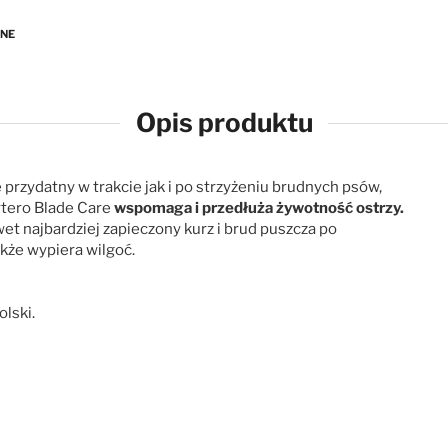
ANE
Opis produktu
przydatny w trakcie jak i po strzyżeniu brudnych psów,
rtero Blade Care
wspomaga i przedłuża żywotność ostrzy.
t najbardziej zapieczony kurz i brud puszcza po
akże wypiera wilgoć.
lski.