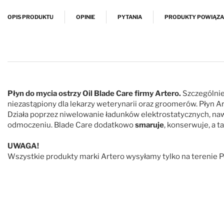
Przejdź na początek galerii
OPIS PRODUKTU
OPINIE
PYTANIA
PRODUKTY POWIĄZ
Płyn do mycia ostrzy Oil Blade Care firmy Artero.
Szczególnie 
niezastąpiony dla lekarzy weterynarii oraz groomerów. Płyn A
Działa poprzez niwelowanie ładunków elektrostatycznych, nawe
odmoczeniu. Blade Care dodatkowo
smaruje
, konserwuje, a t
UWAGA!
Wszystkie produkty marki Artero wysyłamy tylko na terenie Po