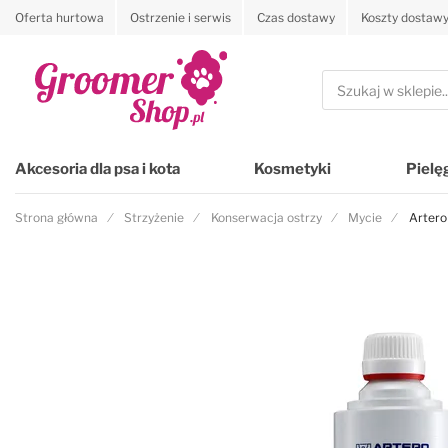
Oferta hurtowa
Ostrzenie i serwis
Czas dostawy
Koszty dostaw
Przejdź na stronę główną
Szukaj
Akcesoria dla psa i kota
Kosmetyki
Pielę
Strona główna
Strzyżenie
Konserwacja ostrzy
Mycie
Artero
Przejdź na koniec galerii