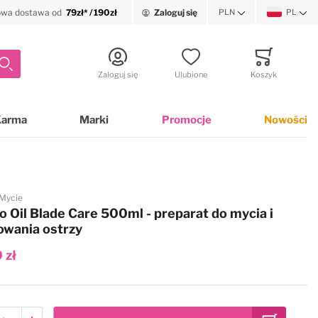
wa dostawa od
79zł* / 190zł
Zaloguj się
PLN
PL
Waluta
Język
Szukaj
Zaloguj się
Ulubione
Koszyk
Minicart
Karma
Marki
Promocje
Nowości
Mycie
o Oil Blade Care 500ml - preparat do mycia i
wania ostrzy
 zł