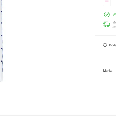
W
Mo
za
Doda
Marka: