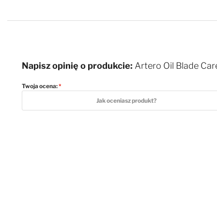
Napisz opinię o produkcie:
Artero Oil Blade Ca
Twoja ocena:
1 star
2 stars
3 stars
4 stars
5 stars
Jak oceniasz produkt?