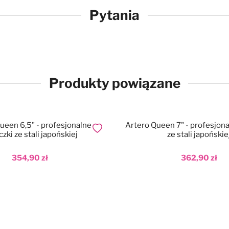
Pytania
Produkty powiązane
ueen 6,5" - profesjonalne
Artero Queen 7" - profesjona
Dodaj do ulubionych
zki ze stali japońskiej
ze stali japońskie
354,90 zł
362,90 zł
aj do koszyka