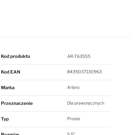
Więcej informacji
Kod produktu
AR-T63555
8435037130963
Kod EAN
Artero
Marka
Dla praworęcznych
Przeznaczenie
Proste
Typ
5,5"
Rozmiar