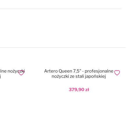
lne nożyczki
Artero Queen 7,5" - profesjonalne
Dodaj do ulubionych
Dodaj do
j
nożyczki ze stali japońskiej
379,90 zł
Dodaj do koszyka