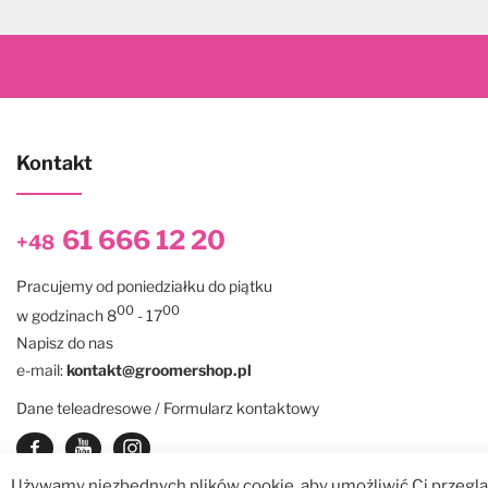
Kontakt
61 666 12 20
+48
Pracujemy od poniedziałku do piątku
00
00
w godzinach 8
- 17
Napisz do nas
e-mail:
kontakt@groomershop.pl
Dane teleadresowe / Formularz kontaktowy
Zobacz nasz Facebook
Zobacz nasz kanał Youtube
See our instagram
Używamy niezbędnych plików cookie, aby umożliwić Ci przegląd