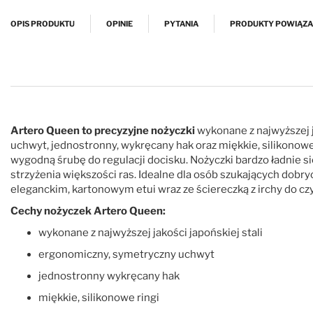
Przejdź na początek galerii
OPIS PRODUKTU
OPINIE
PYTANIA
PRODUKTY POWIĄZ
Artero Queen to precyzyjne nożyczki
wykonane z najwyższej j
uchwyt, jednostronny, wykręcany hak oraz miękkie, silikonow
wygodną śrubę do regulacji docisku. Nożyczki bardzo ładnie s
strzyżenia większości ras. Idealne dla osób szukających dobr
eleganckim, kartonowym etui wraz ze ściereczką z irchy do cz
Cechy nożyczek Artero Queen:
wykonane z najwyższej jakości japońskiej stali
ergonomiczny, symetryczny uchwyt
jednostronny wykręcany hak
miękkie, silikonowe ringi