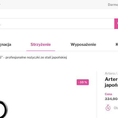
y
Darmo
gnacja
Strzyżenie
Wyposażenie
" - profesjonalne nożyczki ze stali japońskiej
Artero
Arter
-
10
%
japoń
Cena
334,90 
Ob