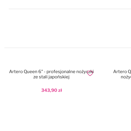
Artero Queen 6" - profesjonalne nożyczki
Artero Q
Dodaj do ulubionych
ze stali japońskiej
nożyc
343,90 zł
Dodaj do koszyka
Dod