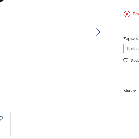
Bra
Zapisz s
Doda
Marka: