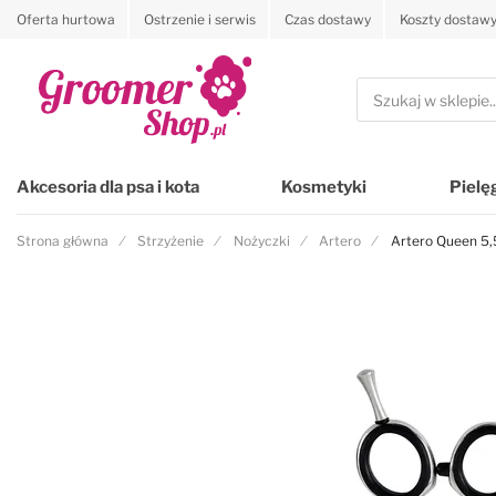
Oferta hurtowa
Ostrzenie i serwis
Czas dostawy
Koszty dostaw
Przejdź na stronę główną
Szukaj
Akcesoria dla psa i kota
Kosmetyki
Pielę
Strona główna
Strzyżenie
Nożyczki
Artero
Artero Queen 5,5
Przejdź na koniec galerii