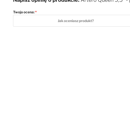
Twoja ocena:
1 star
2 stars
3 stars
4 stars
5 stars
Jak oceniasz produkt?