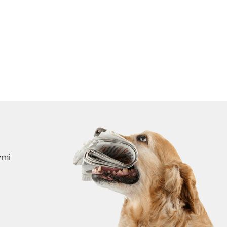
ymi
skrybuj