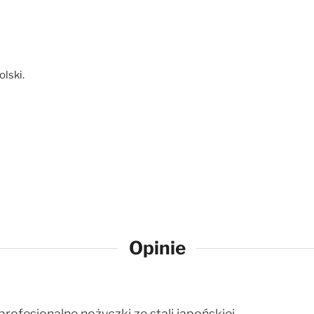
lski.
Opinie
profesjonalne nożyczki ze stali japońskiej