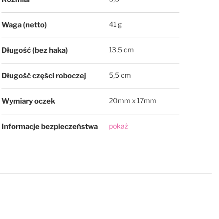
41 g
Waga (netto)
13,5 cm
Długość (bez haka)
5,5 cm
Długość części roboczej
20mm x 17mm
Wymiary oczek
pokaż
Informacje bezpieczeństwa