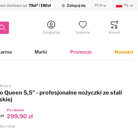
wa dostawa od
79zł* / 190zł
Zaloguj się
PLN
PL
Waluta
Język
Szukaj
Zaloguj się
Ulubione
Koszyk
Minicart
Karma
Marki
Promocje
Nowości
Artero
o Queen 5,5" - profesjonalne nożyczki ze stali
skiej
Po rabacie
zł
299,90 zł
licz ratę!