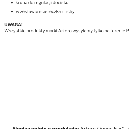
śruba do regulacji docisku
w zestawie ściereczka z irchy
UWAGA!
Wszystkie produkty marki Artero wysyłamy tylko na terenie Po
Napisz opinię o produkcie:
Artero Queen 5,5" - 