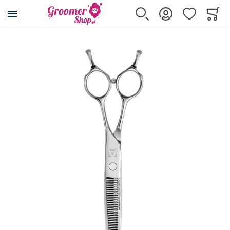
Przejdź na stronę główną
Szukaj
Zaloguj się
Ulubione
Koszy
Minicar
Przejdź na koniec galerii