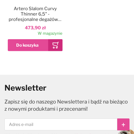
Artero Slalom Curvy
Thinner 6,5" -
profesjonalne degażówki
gięte, jednostronne 46
473,90 zł
ząbków
W magazynie
Newsletter
Zapisz się do naszego Newslettera i bądź na bieżąco
z nowymi produktami i przecenami!
Subs