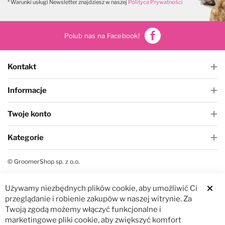
* Warunki usługi Newsletter znajdziesz w naszej
Polityce Prywatności
Polub nas na Facebook!
Kontakt
Informacje
Twoje konto
Kategorie
© GroomerShop sp. z o.o.
Używamy niezbędnych plików cookie, aby umożliwić Ci
Clos
przeglądanie i robienie zakupów w naszej witrynie. Za
Twoją zgodą możemy włączyć funkcjonalne i
marketingowe pliki cookie, aby zwiększyć komfort