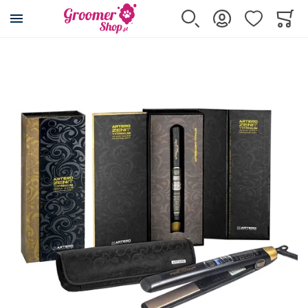
Przejdź na stronę główną
Szukaj
Zaloguj się
Ulubione
Koszy
Minicar
Przejdź na koniec galerii