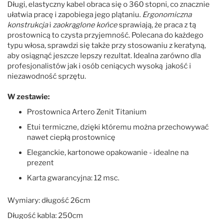
Długi, elastyczny kabel obraca się o 360 stopni, co znacznie
ułatwia pracę i zapobiega jego plątaniu.
Ergonomiczna
konstrukcja
i
zaokrąglone końce
sprawiają, że praca z tą
prostownicą to czysta przyjemność. Polecana do każdego
typu włosa, sprawdzi się także przy stosowaniu z keratyną,
aby osiągnąć jeszcze lepszy rezultat. Idealna zarówno dla
profesjonalistów jak i osób ceniących wysoką jakość i
niezawodność sprzętu.
W zestawie:
Prostownica Artero Zenit Titanium
Etui termiczne, dzięki któremu można przechowywać
nawet ciepłą prostownicę
Eleganckie, kartonowe opakowanie - idealne na
prezent
Karta gwarancyjna: 12 msc.
Wymiary: długość 26cm
Długość kabla: 250cm