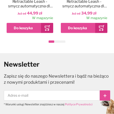
Retractable Leash -
Retractable Leash -
smycz automatyczna dla
smycz automatyczna dla
psa, taśmowa, z
psa, taśmowa, z
44,99 zł
34,99 zł
Już od
Już od
antypoślizgowym
ergonomicznym
W magazynie
W magazynie
uchwytem
uchwytem
Newsletter
Zapisz się do naszego Newslettera i bądź na bieżąco
z nowymi produktami i przecenami!
Subs
* Warunki usługi Newsletter znajdziesz w naszej
Polityce Prywatności