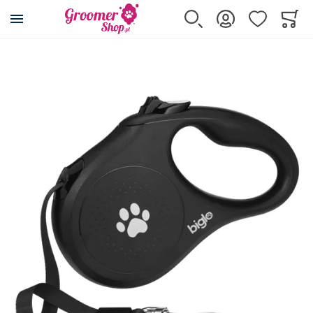
Przejdź na stronę główną
Szukaj
Zaloguj się
Ulubione
Koszy
Minicar
Przejdź na koniec galerii