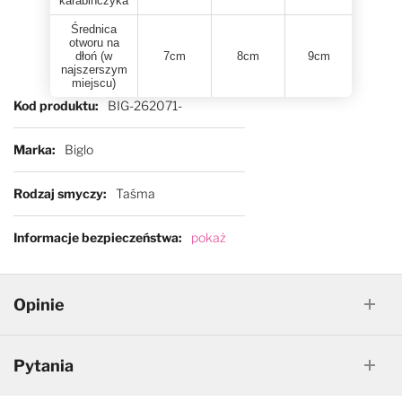
karabińczyka
Średnica
otworu na
dłoń (w
7cm
8cm
9cm
najszerszym
miejscu)
Więcej informacji
Kod produktu
BIG-262071-
Marka
Biglo
Rodzaj smyczy
Taśma
Informacje bezpieczeństwa
pokaż
Opinie
Pytania