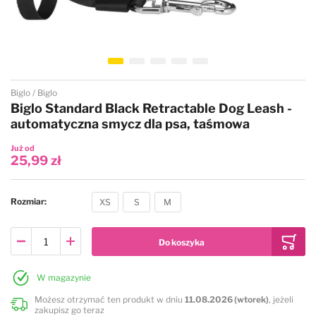
Przejdź na początek galerii
Biglo
Biglo
Biglo Standard Black Retractable Dog Leash -
automatyczna smycz dla psa, taśmowa
Już od
25,99 zł
Rozmiar
XS
S
M
W magazynie
Możesz otrzymać ten produkt w dniu
11.08.2026 (wtorek)
, jeżeli
zakupisz go teraz