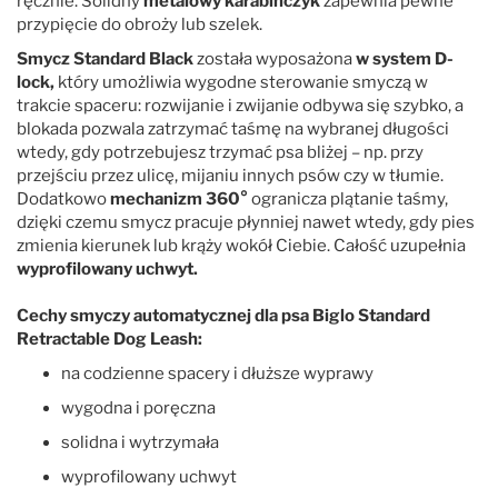
ręcznie. Solidny
metalowy karabińczyk
zapewnia pewne
przypięcie do obroży lub szelek.
Smycz
Standard Black
została wyposażona
w system D-
lock,
który umożliwia wygodne sterowanie smyczą w
trakcie spaceru: rozwijanie i zwijanie odbywa się szybko, a
blokada pozwala zatrzymać taśmę na wybranej długości
wtedy, gdy potrzebujesz trzymać psa bliżej – np. przy
przejściu przez ulicę, mijaniu innych psów czy w tłumie.
Dodatkowo
mechanizm 360°
ogranicza plątanie taśmy,
dzięki czemu smycz pracuje płynniej nawet wtedy, gdy pies
zmienia kierunek lub krąży wokół Ciebie. Całość uzupełnia
wyprofilowany uchwyt.
Cechy smyczy automatycznej dla psa Biglo Standard
Retractable Dog Leash:
na codzienne spacery i dłuższe wyprawy
wygodna i poręczna
solidna i wytrzymała
wyprofilowany uchwyt