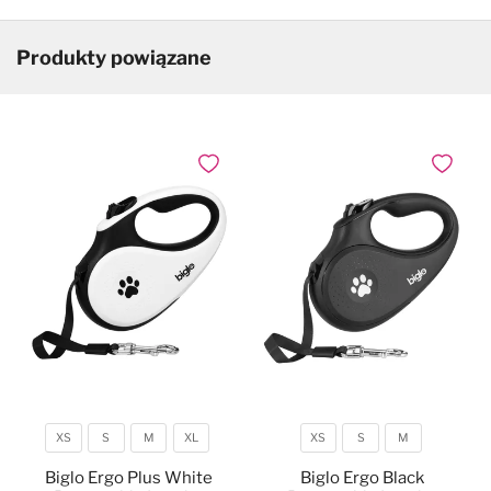
Produkty powiązane
Dodaj do ulubionych
Dodaj do
XS
S
M
XL
XS
S
M
Rozmiar
Rozmiar
Biglo Ergo Plus White
Biglo Ergo Black