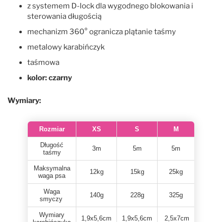
z systemem D-lock dla wygodnego blokowania i
sterowania długością
mechanizm 360° ogranicza plątanie taśmy
metalowy karabińczyk
taśmowa
kolor: czarny
Wymiary:
Rozmiar
XS
S
M
Długość
3m
5m
5m
taśmy
Maksymalna
12kg
15kg
25kg
waga psa
Waga
140g
228g
325g
smyczy
Wymiary
1,9x5,6cm
1,9x5,6cm
2,5x7cm