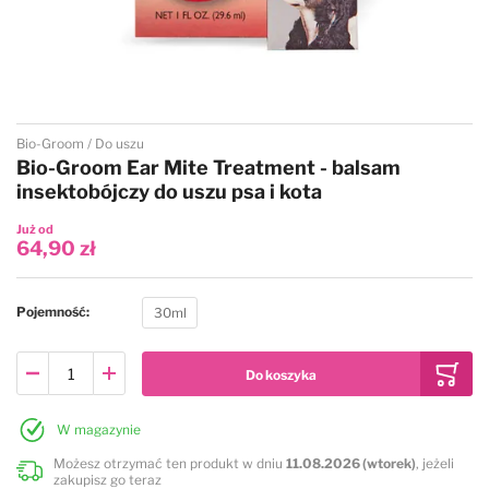
Na sucho
Sierść czarna, ciemna
Podkłady pod pudry, kredy
Bugalugs
Nawilżające i regenerujące
Sierść długa
Best Shot
Przejdź na początek galerii
Bio-Groom
Do uszu
Przeciw insektom
Sierść krótka
Bio-Groom
Bio-Groom Ear Mite Treatment - balsam
insektobójczy do uszu psa i kota
Sierść biała, jasna
Sierść kręcona, wełnista
Chris Christensen
Już od
64,90 zł
Sierść brązowa, ruda, złota
Ułatwiające rozczesywanie
Cowboy Magic
Pojemność
30ml
Sierść czarna, ciemna
Uniwersalne
Double K
Sierść długa
Zwiększające objętość
Diamex
W magazynie
Możesz otrzymać ten produkt w dniu
11.08.2026 (wtorek)
, jeżeli
Sierść szorstka, krótka
Eye Envy
zakupisz go teraz