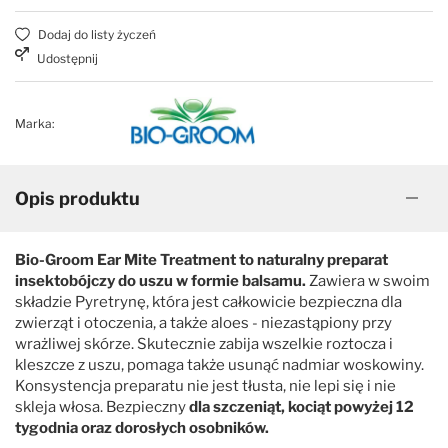
Dodaj do listy życzeń
Sierść kręcona, wełnista
Espree
Udostępnij
Uniwersalne
FluidoPet
Marka:
Zwiększające objętość
Groom Professional
Opis produktu
Groomer's Goop
Bio-Groom Ear Mite Treatment to naturalny preparat
Hyponic
insektobójczy do uszu w formie balsamu.
Zawiera w swoim
składzie Pyretrynę, która jest całkowicie bezpieczna dla
zwierząt i otoczenia, a także aloes - niezastąpiony przy
iGroom
wrażliwej skórze. Skutecznie zabija wszelkie roztocza i
kleszcze z uszu, pomaga także usunąć nadmiar woskowiny.
Jean Peau
Konsystencja preparatu nie jest tłusta, nie lepi się i nie
skleja włosa. Bezpieczny
dla szczeniąt, kociąt powyżej 12
tygodnia oraz dorosłych osobników.
K9 Competition