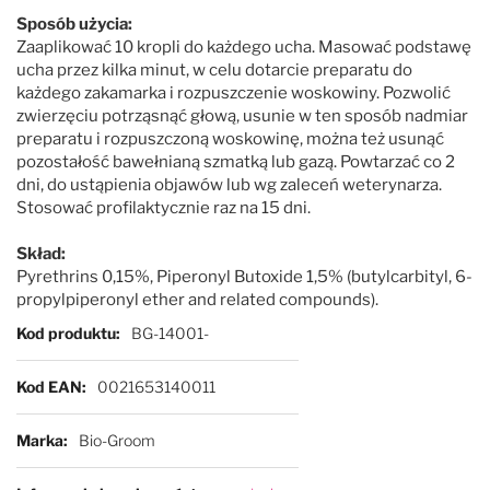
Sposób użycia:
Zaaplikować 10 kropli do każdego ucha. Masować podstawę
Mubo
ucha przez kilka minut, w celu dotarcie preparatu do
każdego zakamarka i rozpuszczenie woskowiny. Pozwolić
zwierzęciu potrząsnąć głową, usunie w ten sposób nadmiar
Nature's Specialties
preparatu i rozpuszczoną woskowinę, można też usunąć
pozostałość bawełnianą szmatką lub gazą. Powtarzać co 2
Petuxe
dni, do ustąpienia objawów lub wg zaleceń weterynarza.
Stosować profilaktycznie raz na 15 dni.
Pet Silk
Skład:
Pyrethrins 0,15%, Piperonyl Butoxide 1,5% (butylcarbityl, 6-
propylpiperonyl ether and related compounds).
Professional Pet Products
Więcej informacji
Kod produktu
BG-14001-
PSH
Kod EAN
0021653140011
Show Tech
Marka
Bio-Groom