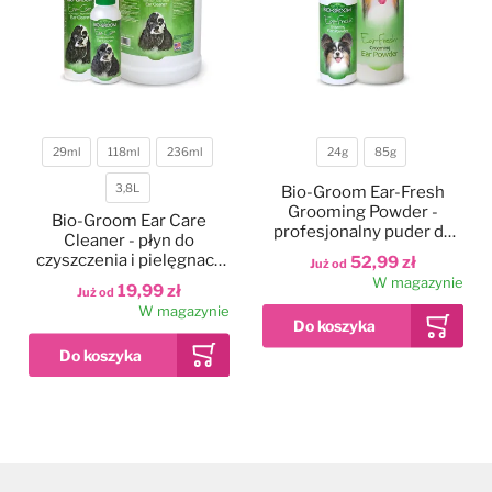
29ml
118ml
236ml
24g
85g
Pojemność
Pojemność
3,8L
Bio-Groom Ear-Fresh
Grooming Powder -
Bio-Groom Ear Care
profesjonalny puder do
Cleaner - płyn do
czyszczenia i pielęgnacji
czyszczenia i pielęgnacji
52,99 zł
Już od
uszu psa i kota
uszu zwierząt
W magazynie
19,99 zł
Już od
W magazynie