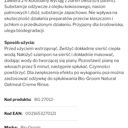
Zawiera 2% koloidalny wyciąg z ziaren owsa (US patent).
Substancje odżywcze z olejku kokosowego, nasion
palmowych i zbóż, substancje zapachowe. Nie wpływa na
skuteczność działania preparatów przeciw kleszczom i
pchłom o przedłużonym działaniu. Przyjazny dla środowiska,
ulega biodegradacji.
Sposób użycia:
Przed użyciem wstrząsnąć. Zwilżyć dokładnie sierść ciepła
wodą. Nałożyć szampon na sierść i dokładnie masować,
dodając wody do tworzącej się piany. Pozostawić pianę na
włosach przez 5 minut, następnie spłukać. Czynności
powtórzyć. Dla zwiększenia efektu po wykąpaniu psa można
zastosować odżywkę do spłukiwania Bio-Groom Natural
Oatmeal Creme Rinse.
Więcej informacji
Kod produktu
BG-27012-
Kod EAN
0021653270121
Marka
Bio-Groom