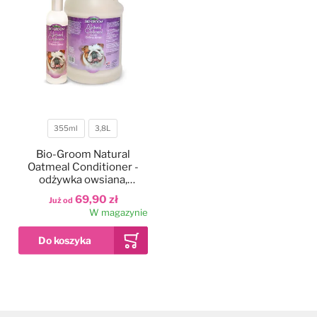
355ml
3,8L
Pojemność
Bio-Groom Natural
Oatmeal Conditioner -
odżywka owsiana,
hypoalergiczna do sierści
69,90 zł
Już od
psa i kota, koncentrat 1:4
W magazynie