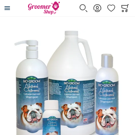
Przejdź na stronę główną
Szukaj
Zaloguj się
Ulubione
Koszy
Minicar
Przejdź na koniec galerii