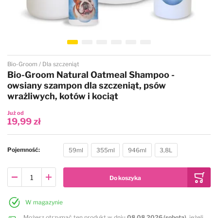
Przejdź na początek galerii
Bio-Groom
Dla szczeniąt
Bio-Groom Natural Oatmeal Shampoo -
owsiany szampon dla szczeniąt, psów
wrażliwych, kotów i kociąt
Już od
19,99 zł
Pojemność
59ml
355ml
946ml
3,8L
W magazynie
Możesz otrzymać ten produkt w dniu
08.08.2026 (sobota)
, jeżeli