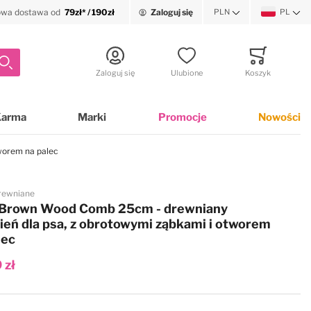
wa dostawa od
79zł* / 190zł
Zaloguj się
PLN
PL
Waluta
Język
Szukaj
Zaloguj się
Ulubione
Koszyk
Minicart
Karma
Marki
Promocje
Nowości
worem na palec
rewniane
i Brown Wood Comb 25cm - drewniany
ień dla psa, z obrotowymi ząbkami i otworem
lec
 zł