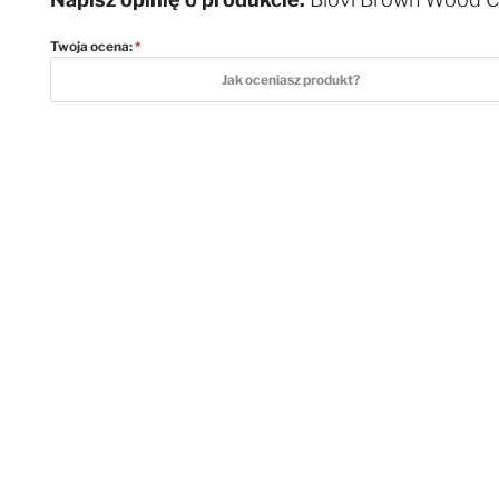
Twoja ocena:
1 star
2 stars
3 stars
4 stars
5 stars
Jak oceniasz produkt?