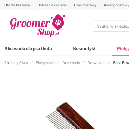
Oferta hurtowa
Ostrzenie i serwis
Czas dostawy
Koszty dostaw
Przejdź na stronę główną
Szukaj
Akcesoria dla psa i kota
Kosmetyki
Pielę
Strona główna
Pielęgnacja
Grzebienie
Drewniane
Blovi Bro
Przejdź na koniec galerii