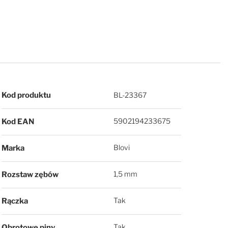
Więcej informacji
Kod produktu
BL-23367
5902194233675
Kod EAN
Blovi
Marka
1,5 mm
Rozstaw zębów
Tak
Rączka
Tak
Obrotowe piny