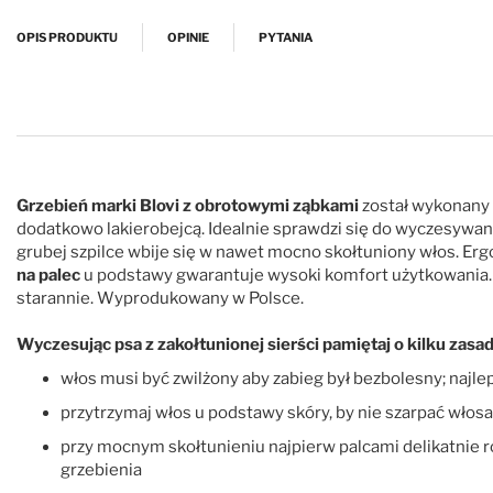
Przejdź na początek galerii
OPIS PRODUKTU
OPINIE
PYTANIA
Grzebień marki Blovi z obrotowymi ząbkami
został wykonany 
dodatkowo lakierobejcą. Idealnie sprawdzi się do wyczesywan
grubej szpilce wbije się w nawet mocno skołtuniony włos. E
na palec
u podstawy gwarantuje wysoki komfort użytkowania. 
starannie. Wyprodukowany w Polsce.
Wyczesując psa z zakołtunionej sierści pamiętaj o kilku zasa
włos musi być zwilżony aby zabieg był bezbolesny; najl
przytrzymaj włos u podstawy skóry, by nie szarpać włosa
przy mocnym skołtunieniu najpierw palcami delikatnie roz
grzebienia