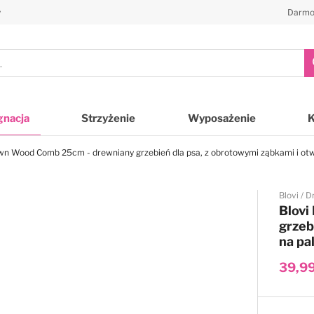
y
Darmo
gnacja
Strzyżenie
Wyposażenie
wn Wood Comb 25cm - drewniany grzebień dla psa, z obrotowymi ząbkami i ot
Blovi
D
Blov
grzeb
na pa
39,99