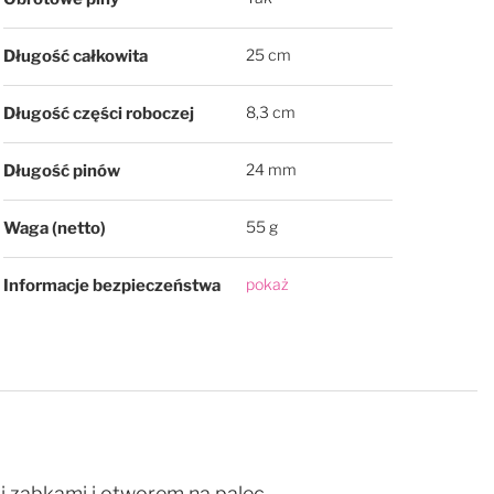
25 cm
Długość całkowita
8,3 cm
Długość części roboczej
24 mm
Długość pinów
55 g
Waga (netto)
pokaż
Informacje bezpieczeństwa
 ząbkami i otworem na palec