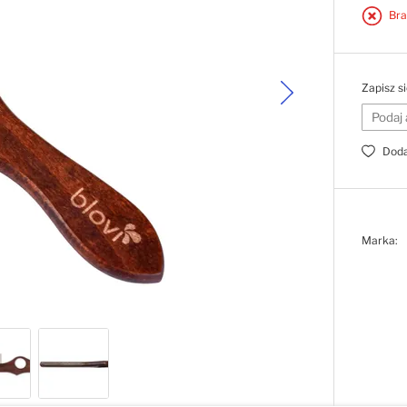
Bra
Zapisz s
Doda
Marka: