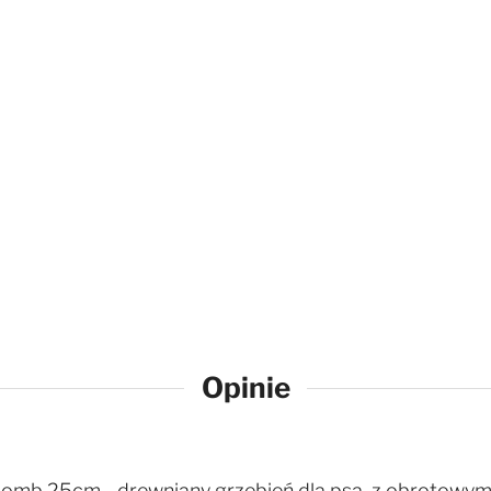
Opinie
mb 25cm - drewniany grzebień dla psa, z obrotowymi