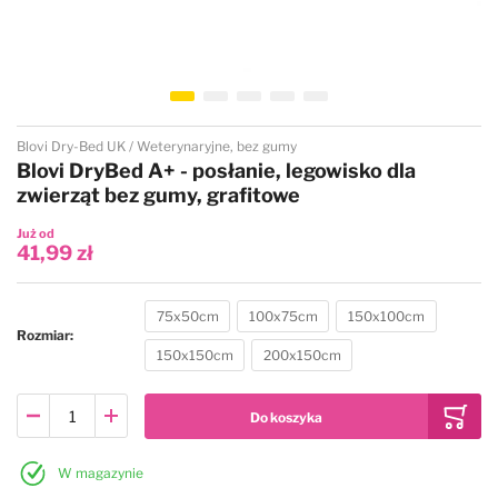
Przejdź na początek galerii
Blovi Dry-Bed UK
Weterynaryjne, bez gumy
Blovi DryBed A+ - posłanie, legowisko dla
zwierząt bez gumy, grafitowe
Już od
41,99 zł
75x50cm
100x75cm
150x100cm
Rozmiar
150x150cm
200x150cm
W magazynie