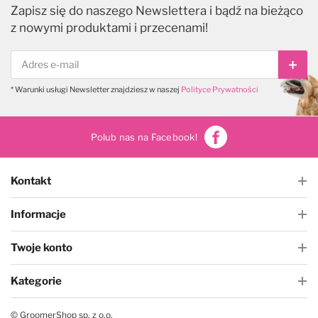
Zapisz się do naszego Newslettera i bądź na bieżąco
z nowymi produktami i przecenami!
Subs
* Warunki usługi Newsletter znajdziesz w naszej
Polityce Prywatności
Polub nas na Facebook!
Kontakt
Informacje
Twoje konto
Kategorie
© GroomerShop sp. z o.o.