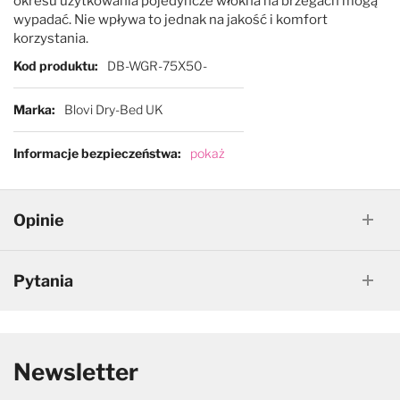
okresu użytkowania pojedyncze włókna na brzegach mogą
wypadać. Nie wpływa to jednak na jakość i komfort
korzystania.
Więcej informacji
Kod produktu
DB-WGR-75X50-
Marka
Blovi Dry-Bed UK
Informacje bezpieczeństwa
pokaż
Opinie
Pytania
Newsletter