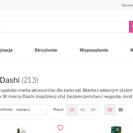
y
Darmo
gnacja
Strzyżenie
Wyposażenie
 Dashi
(213)
tugalska marka akcesoriów dla zwierząt. Marka z własnym styl
 W marce Dashi znajdziesz styl, bezpieczeństwo i wygodę, na kt
28
40
60
Pokaż:
Siatka
Lista
Dodaj do ulubionych