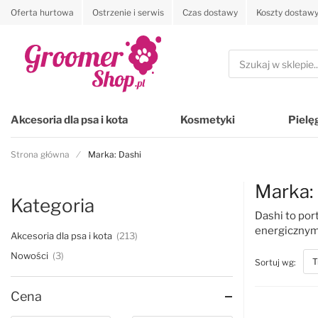
Oferta hurtowa
Ostrzenie i serwis
Czas dostawy
Koszty dostaw
Przejdź na stronę główną
Szukaj
Akcesoria dla psa i kota
Kosmetyki
Pielę
Strona główna
Marka: Dashi
Marka:
Kategoria
Dashi to por
energicznym.
Akcesoria dla psa i kota
213
Nowości
3
top
Sortuj wg:
Cena