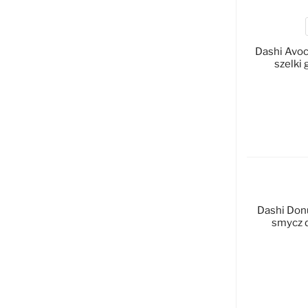
Dashi Avoc
szelki
D
Dashi Donu
smycz d
D