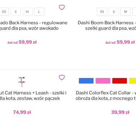
Dodaj do ulubionych
XS
S
M
L
XS
S
M
Rozmiar
Rozmiar
ado Back Harness - regulowane
Dashi Boom Back Harness 
 guard dla psa, wzór awokado
szelki guard dla psa, w
59,99 zł
59,99 zł
Już od
Już od
odaj do koszyka
Dodaj do koszyka
Dodaj do ulubionych
Kolor
t Cat Harness + Leash - szelki i
Dashi Colorflex Cat Collar 
la kota, zestaw, wzór pączek
obroża dla kota, z mocnego
74,99 zł
39,99 zł
odaj do koszyka
Dodaj do koszyka