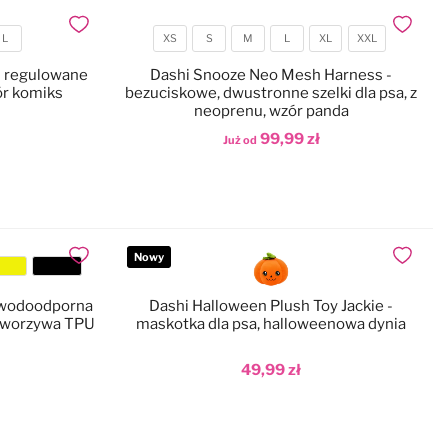
Dodaj do ulubionych
Dodaj do
L
XS
S
M
L
XL
XXL
Rozmiar
- regulowane
Dashi Snooze Neo Mesh Harness -
zór komiks
bezuciskowe, dwustronne szelki dla psa, z
neoprenu, wzór panda
99,99 zł
Już od
Dodaj do koszyka
Nowy
Dodaj do ulubionych
Dodaj do
- wodoodporna
Dashi Halloween Plush Toy Jackie -
 tworzywa TPU
maskotka dla psa, halloweenowa dynia
49,99 zł
Dodaj do koszyka