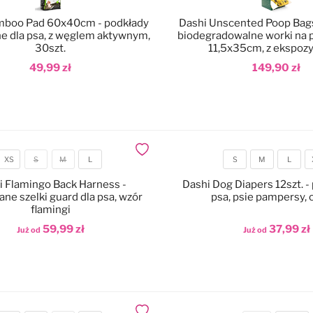
mboo Pad 60x40cm - podkłady
Dashi Unscented Poop Bags
ne dla psa, z węglem aktywnym,
biodegradowalne worki na 
30szt.
11,5x35cm, z ekspoz
49,99 zł
149,90 zł
odaj do koszyka
Dodaj do koszyka
Dodaj do ulubionych
XS
S
M
L
S
M
L
Rozmiar
Rozmiar
i Flamingo Back Harness -
Dashi Dog Diapers 12szt. - 
ne szelki guard dla psa, wzór
psa, psie pampersy, 
flamingi
59,99 zł
37,99 zł
Już od
Już od
odaj do koszyka
Dodaj do koszyka