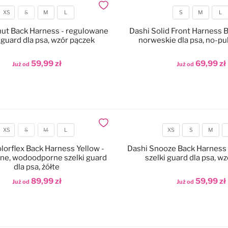
Dodaj do ulubionych
XS
S
M
L
S
M
L
Rozmiar
Rozmiar
ut Back Harness - regulowane
Dashi Solid Front Harness B
 guard dla psa, wzór pączek
norweskie dla psa, no-pu
59,99 zł
69,99 zł
Już od
Już od
odaj do koszyka
Dodaj do koszyka
Dodaj do ulubionych
XS
S
M
L
XS
S
M
Rozmiar
Rozmiar
lorflex Back Harness Yellow -
Dashi Snooze Back Harness
ne, wodoodporne szelki guard
szelki guard dla psa, w
dla psa, żółte
89,99 zł
59,99 zł
Już od
Już od
odaj do koszyka
Dodaj do koszyka