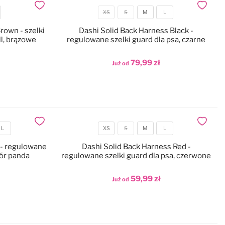
Dodaj do ulubionych
Dodaj do
XS
S
M
L
Rozmiar
rown - szelki
Dashi Solid Back Harness Black -
ll, brązowe
regulowane szelki guard dla psa, czarne
79,99 zł
Już od
Dodaj do koszyka
Dodaj do ulubionych
Dodaj do
L
XS
S
M
L
Rozmiar
 - regulowane
Dashi Solid Back Harness Red -
zór panda
regulowane szelki guard dla psa, czerwone
59,99 zł
Już od
Dodaj do koszyka