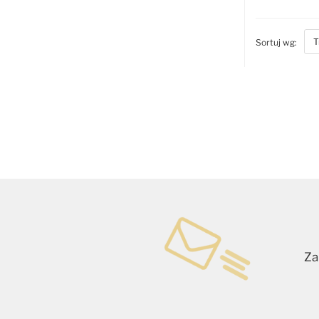
bott
Sortuj wg:
Za