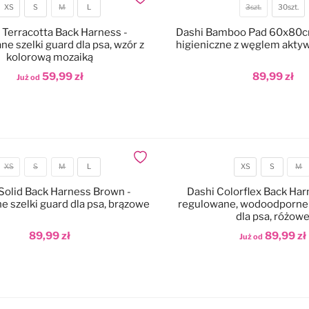
Dodaj do ulubionych
XS
S
M
L
3szt.
30szt.
Rozmiar
Ilość
 Terracotta Back Harness -
Dashi Bamboo Pad 60x80cm
sztuk
e szelki guard dla psa, wzór z
higieniczne z węglem aktyw
kolorową mozaiką
59,99 zł
89,99 zł
Już od
odaj do koszyka
Dodaj do koszyka
Dodaj do ulubionych
XS
S
M
L
XS
S
M
Rozmiar
Rozmiar
Solid Back Harness Brown -
Dashi Colorflex Back Har
 szelki guard dla psa, brązowe
regulowane, wodoodporne 
dla psa, różow
89,99 zł
89,99 zł
Już od
odaj do koszyka
Dodaj do koszyka