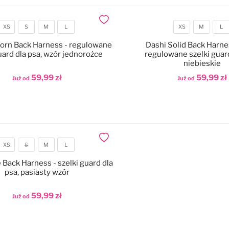
Dodaj do ulubionych
XS
S
M
L
XS
M
L
Rozmiar
Rozmiar
corn Back Harness - regulowane
Dashi Solid Back Harne
uard dla psa, wzór jednorożce
regulowane szelki guard
niebieskie
59,99 zł
59,99 zł
Już od
Już od
odaj do koszyka
Dodaj do koszyka
Dodaj do ulubionych
XS
S
M
L
Rozmiar
 Back Harness - szelki guard dla
psa, pasiasty wzór
59,99 zł
Już od
odaj do koszyka