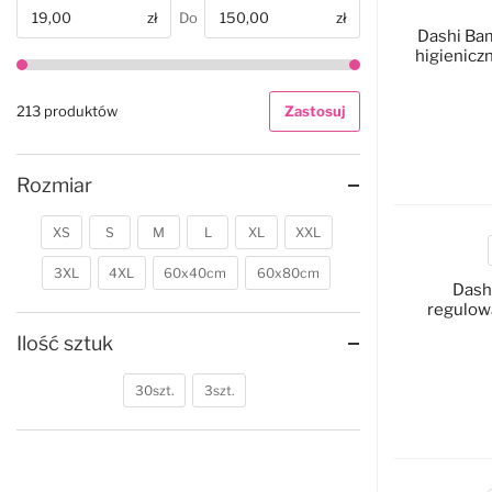
zł
Do
zł
Od
Dashi Ba
higienicz
213 produktów
Zastosuj
D
Rozmiar
XS
S
M
L
XL
XXL
3XL
4XL
60x40cm
60x80cm
Dash
regulowa
Ilość sztuk
30szt.
3szt.
D