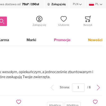
wa dostawa od
79zł* / 190zł
Zaloguj się
PLN
PL
Waluta
Język
Szukaj
Zaloguj się
Ulubione
Koszyk
Minicart
Karma
Marki
Promocje
Nowości
em: wesołym, opiekuńczym, a jednocześnie zbuntowanym i
óre zasługują Twoje zwierzęta.
top
Strona:
/ 8
Dodaj do ulubionych
Dodaj do
60x40cm
60x80cm