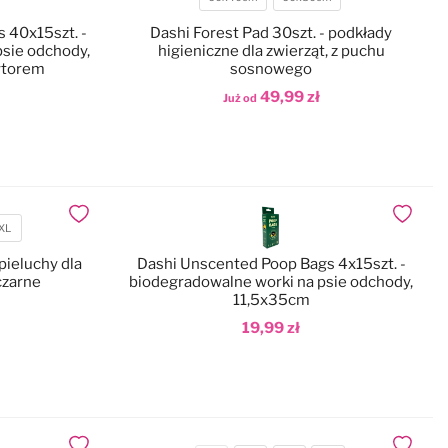
Rozmiar
 40x15szt. -
Dashi Forest Pad 30szt. - podkłady
psie odchody,
higieniczne dla zwierząt, z puchu
ytorem
sosnowego
49,99 zł
Już od
Dodaj do koszyka
Dodaj do ulubionych
Dodaj do
XL
pieluchy dla
Dashi Unscented Poop Bags 4x15szt. -
czarne
biodegradowalne worki na psie odchody,
11,5x35cm
19,99 zł
Dodaj do koszyka