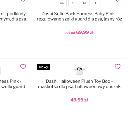
Dodaj do ulubionych
Dodaj do
XS
S
M
L
Rozmiar
 - podkłady
Dashi Solid Back Harness Baby Pink -
nym, dla psa
regulowane szelki guard dla psa, jasny róż
69,99 zł
Już od
Dodaj do koszyka
Nowy
Dodaj do ulubionych
Dodaj do
ness Pink -
Dashi Halloween Plush Toy Boo -
szelki guard
maskotka dla psa, halloweenowy duszek
e
49,99 zł
Dodaj do koszyka