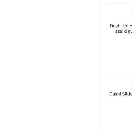
Dashi Uni
szelki g
D
Dashi Slide
D