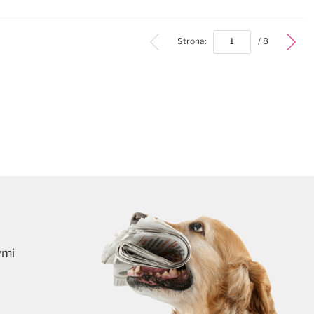
bottom
Strona:
/ 8
ymi