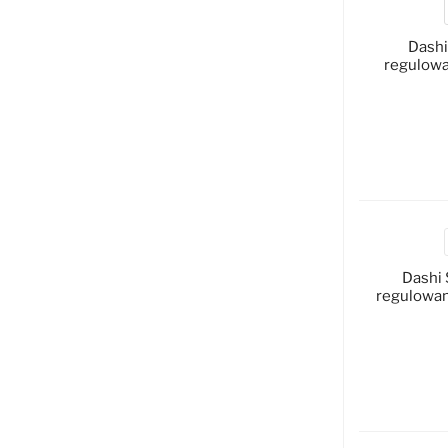
Dashi
regulowan
D
Dashi 
regulowane
D