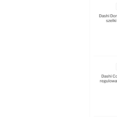
Dashi Don
szelki
D
Dashi Co
regulowa
D