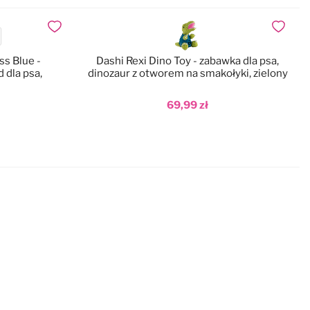
Dodaj do ulubionych
Dodaj do
ss Blue -
Dashi Rexi Dino Toy - zabawka dla psa,
 dla psa,
dinozaur z otworem na smakołyki, zielony
69,99 zł
Dodaj do koszyka