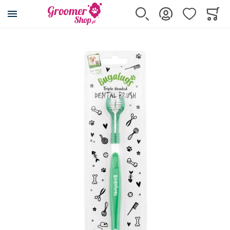
Przejdź na stronę główną
Szukaj
Zaloguj się
Ulubione
Koszy
Minicar
Przejdź na koniec galerii