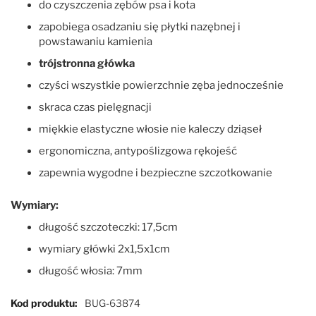
do czyszczenia zębów psa i kota
zapobiega osadzaniu się płytki nazębnej i
powstawaniu kamienia
trójstronna główka
czyści wszystkie powierzchnie zęba jednocześnie
skraca czas pielęgnacji
miękkie elastyczne włosie nie kaleczy dziąseł
ergonomiczna, antypoślizgowa rękojeść
zapewnia wygodne i bezpieczne szczotkowanie
Wymiary:
długość szczoteczki: 17,5cm
wymiary główki 2x1,5x1cm
długość włosia: 7mm
Więcej informacji
Kod produktu
BUG-63874