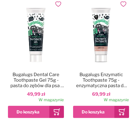
Dodaj do ulubionych
Dodaj do
Bugalugs Dental Care
Bugalugs Enzymatic
Toothpaste Gel 75g -
Toothpaste 75g -
pasta do zębów dla psa i
enzymatyczna pasta do
kota, miętowy żel
zębów dla psa i kota, o
49,99 zł
69,99 zł
smaku wątróbki
W magazynie
W magazynie