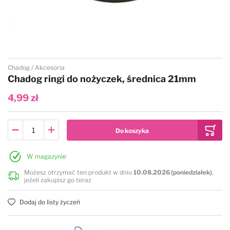
Części zamienne
Heiniger
Ehaso
Geib
Akcesoria
Joyzze
Excalibur Shears
Gotta Solingen
Przejdź na początek galerii
Chadog
Akcesoria
Konserwacja maszynek
Kenchii
Geib
Groom Professional
Chadog ringi do nożyczek, średnica 21mm
4,99 zł
Oster
Gotta Solingen
Henbor
Show Tech
Groom Professional
Kenchii
W magazynie
Thrive
Henbor
Jargem
Możesz otrzymać ten produkt w dniu
10.08.2026 (poniedziałek)
,
jeżeli zakupisz go teraz
Shernbao
Kenchii
Mars
Dodaj do listy życzeń
Wahl (dawniej Moser)
Jargem
P&W