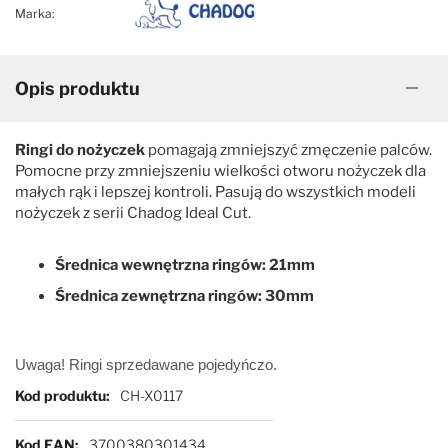
Marka:
Mars
Pozostałe
Opis produktu
P&W
Special One
Ringi do nożyczek
pomagają zmniejszyć zmęczenie palców.
Pozostałe
Witte Rose Line
Pomocne przy zmniejszeniu wielkości otworu nożyczek dla
małych rąk i lepszej kontroli. Pasują do wszystkich modeli
nożyczek z serii Chadog Ideal Cut.
Special One
Yento
Średnica wewnętrzna ringów: 21mm
Witte Rose Line
Średnica zewnętrzna ringów: 30mm
Yento
Uwaga! Ringi sprzedawane pojedyńczo.
Więcej informacji
Kod produktu
CH-X0117
Kod EAN
3700380301434