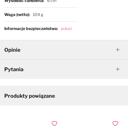
Wysokość całkowita
6 cm
Waga (netto)
104 g
Informacje bezpieczeństwa
pokaż
Opinie
Pytania
Produkty powiązane
Dodaj do ulubionych
Dodaj do