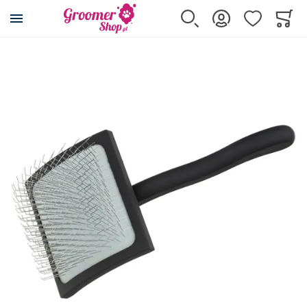
Przejdź na stronę główną
Szukaj
Zaloguj się
Ulubione
Koszy
Minicar
Przejdź na koniec galerii