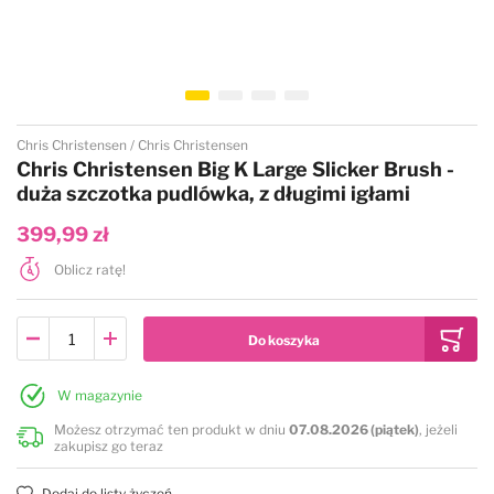
Przejdź na początek galerii
Chris Christensen
Chris Christensen
Chris Christensen Big K Large Slicker Brush -
duża szczotka pudlówka, z długimi igłami
399,99 zł
Oblicz ratę!
W magazynie
Możesz otrzymać ten produkt w dniu
07.08.2026 (piątek)
, jeżeli
zakupisz go teraz
Dodaj do listy życzeń