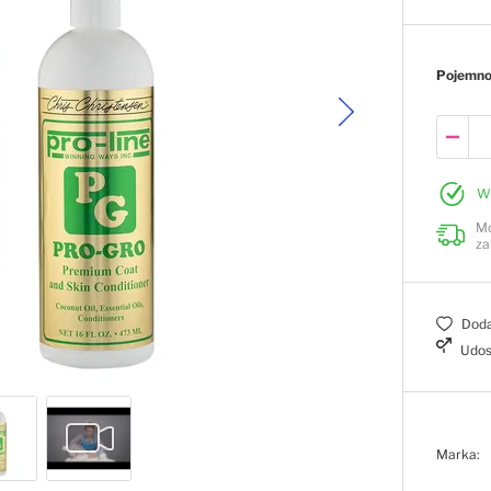
Pojemn
W
Mo
za
Doda
Udos
Marka: