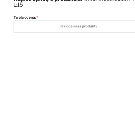
1:15
Twoja ocena:
1 star
2 stars
3 stars
4 stars
5 stars
Jak oceniasz produkt?