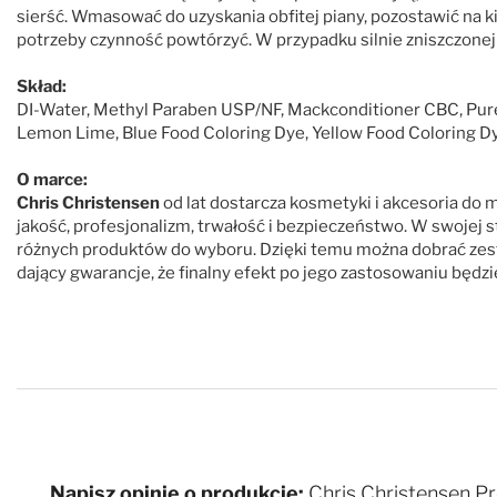
sierść. Wmasować do uzyskania obfitej piany, pozostawić na ki
potrzeby czynność powtórzyć. W przypadku silnie zniszczone
Skład:
DI-Water, Methyl Paraben USP/NF, Mackconditioner CBC, Pure 
Lemon Lime, Blue Food Coloring Dye, Yellow Food Coloring D
O marce:
Chris Christensen
od lat dostarcza kosmetyki i akcesoria d
jakość, profesjonalizm, trwałość i bezpieczeństwo. W swojej st
różnych produktów do wyboru. Dzięki temu można dobrać zest
dający gwarancje, że finalny efekt po jego zastosowaniu będz
Napisz opinię o produkcie:
Chris Christensen P