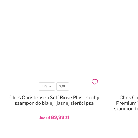
Dodaj do ulubionych
473ml
3,8L
Pojemność
Chris Christensen Self Rinse Plus - suchy
Chris Ch
szampon do białej i jasnej sierści psa
Premium 
szampon i 
89,99 zł
Już od
Dodaj do koszyka
Dod