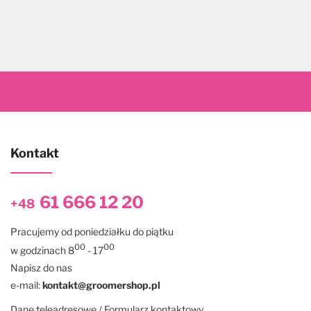
Kontakt
61 666 12 20
+48
Pracujemy od poniedziałku do piątku
00
00
w godzinach 8
- 17
Napisz do nas
e-mail:
kontakt@groomershop.pl
Dane teleadresowe / Formularz kontaktowy