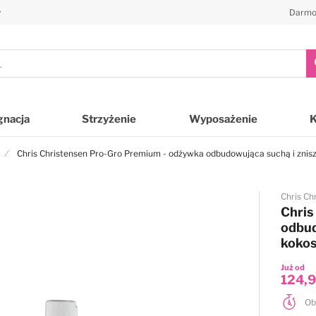
y
Darmo
gnacja
Strzyżenie
Wyposażenie
Chris Christensen Pro-Gro Premium - odżywka odbudowująca suchą i znisz
Chris Ch
Chris
odbud
kokos
Już od
124,9
Ob