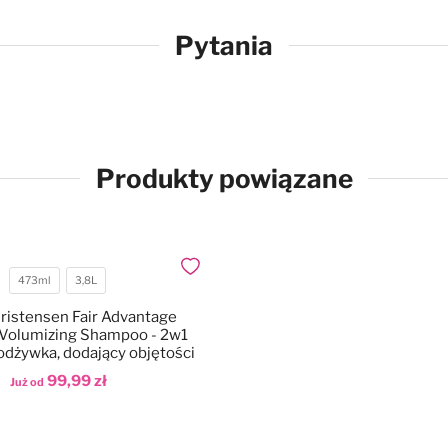
Pytania
Produkty powiązane
Dodaj do ulubionych
473ml
3,8L
Pojemność
ristensen Fair Advantage
Volumizing Shampoo - 2w1
odżywka, dodający objętości
99,99 zł
Już od
aj do koszyka