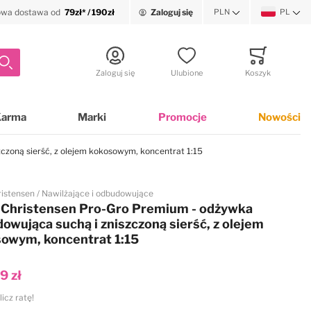
wa dostawa od
79zł* / 190zł
Zaloguj się
PLN
PL
Waluta
Język
Szukaj
Zaloguj się
Ulubione
Koszyk
Minicart
Karma
Marki
Promocje
Nowości
czoną sierść, z olejem kokosowym, koncentrat 1:15
ristensen
Nawilżające i odbudowujące
 Christensen Pro-Gro Premium - odżywka
owująca suchą i zniszczoną sierść, z olejem
owym, koncentrat 1:15
9 zł
licz ratę!