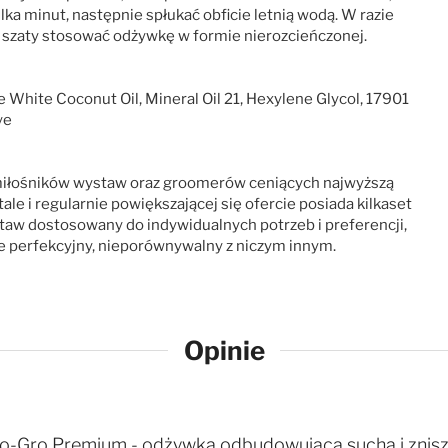
lka minut, następnie spłukać obficie letnią wodą. W razie
j szaty stosować odżywkę w formie nierozcieńczonej.
White Coconut Oil, Mineral Oil 21, Hexylene Glycol, 17901
ye
o miłośników wystaw oraz groomerów ceniących najwyższą
ale i regularnie powiększającej się ofercie posiada kilkaset
aw dostosowany do indywidualnych potrzeb i preferencji,
ie perfekcyjny, nieporównywalny z niczym innym.
Opinie
ro-Gro Premium - odżywka odbudowująca suchą i znisz