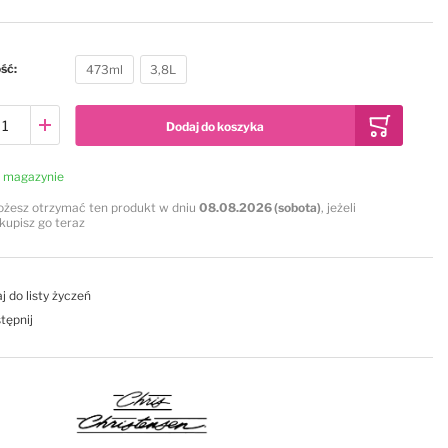
ość
473ml
3,8L
Dodaj do koszyka
 magazynie
żesz otrzymać ten produkt w dniu
08.08.2026 (sobota)
, jeżeli
kupisz go teraz
j do listy życzeń
tępnij