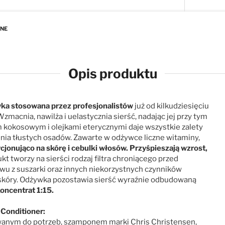
ANE
Opis produktu
ka stosowana przez profesjonalistów
już od kilkudziesięciu
 Wzmacnia, nawilża i uelastycznia sierść, nadając jej przy tym
m kokosowym i olejkami eterycznymi daje wszystkie zalety
enia tłustych osadów. Zawarte w odżywce liczne witaminy,
jonująco na skórę i cebulki włosów. Przyśpieszają wzrost,
ukt tworzy na sierści rodzaj filtra chroniącego przed
wu z suszarki oraz innych niekorzystnych czynników
a skóry. Odżywka pozostawia sierść wyraźnie odbudowaną
oncentrat 1:15.
Conditioner:
wanym do potrzeb, szamponem marki Chris Christensen,