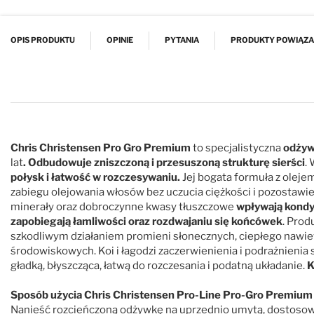
Przejdź na początek galerii
OPIS PRODUKTU
OPINIE
PYTANIA
PRODUKTY POWIĄZ
Chris Christensen Pro Gro Premium
to specjalistyczna
odżyw
lat
. Odbudowuje zniszczoną i przesuszoną strukturę sierści
.
połysk i łatwość w rozczesywaniu.
Jej bogata formuła z oleje
zabiegu olejowania włosów bez uczucia ciężkości i pozostawi
minerały oraz dobroczynne kwasy tłuszczowe
wpływają kondyc
zapobiegają łamliwości oraz rozdwajaniu się końcówek
. Prod
szkodliwym działaniem promieni słonecznych, ciepłego nawie
środowiskowych. Koi i łagodzi zaczerwienienia i podrażnieni
gładką, błyszcząca, łatwą do rozczesania i podatną układanie.
K
Sposób użycia Chris Christensen Pro-Line Pro-Gro Premium 
Nanieść rozcieńczoną odżywkę na uprzednio umytą, dostoso