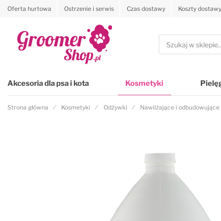
Oferta hurtowa
Ostrzenie i serwis
Czas dostawy
Koszty dostaw
Przejdź na stronę główną
Szukaj
Akcesoria dla psa i kota
Kosmetyki
Pielę
Strona główna
Kosmetyki
Odżywki
Nawilżające i odbudowujące
Przejdź na koniec galerii