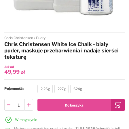
Przejdź na początek galerii
Chris Christensen
Pudry
Chris Christensen White Ice Chalk - biały
puder, maskuje przebarwienia i nadaje sierści
teksturę
Już od
49,99 zł
Pojemność
2,26g
227g
624g
W magazynie
Możesz otrzymać ten produkt w dniu
11.08.2026 (wtorek)
, jeżeli