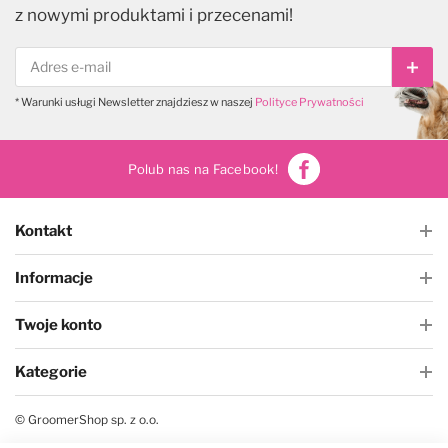
z nowymi produktami i przecenami!
Subs
* Warunki usługi Newsletter znajdziesz w naszej
Polityce Prywatności
Polub nas na Facebook!
Kontakt
Informacje
Twoje konto
Kategorie
© GroomerShop sp. z o.o.