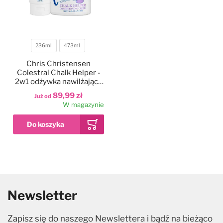
236ml
473ml
Pojemność
Chris Christensen
Colestral Chalk Helper -
2w1 odżywka nawilżająca
do sierści i podkład pod
89,99 zł
Już od
kredę
W magazynie
Newsletter
Zapisz się do naszego Newslettera i bądź na bieżąco