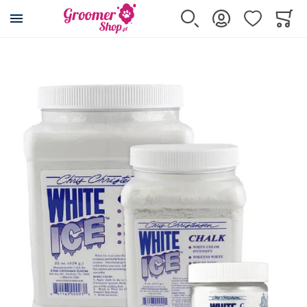
Przejdź na stronę główną
Szukaj
Zaloguj się
Ulubione
Koszy
Minicar
Przejdź na koniec galerii