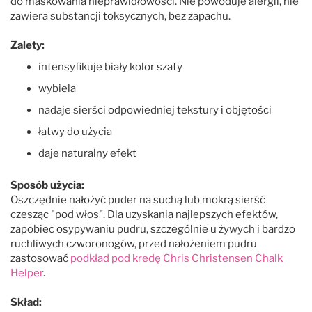
do maskowania nieprawidłowości. Nie powoduje alergii, nie
zawiera substancji toksycznych, bez zapachu.
Zalety:
intensyfikuje biały kolor szaty
wybiela
nadaje sierści odpowiedniej tekstury i objętości
łatwy do użycia
daje naturalny efekt
Sposób użycia:
Oszczędnie nałożyć puder na suchą lub mokrą sierść
czesząc "pod włos". Dla uzyskania najlepszych efektów,
zapobiec osypywaniu pudru, szczególnie u żywych i bardzo
ruchliwych czworonogów, przed nałożeniem pudru
zastosować
podkład pod kredę Chris Christensen Chalk
Helper
.
Skład: